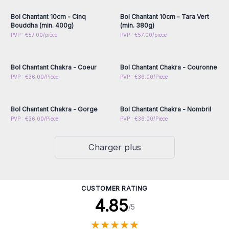
Bol Chantant 10cm - Cinq
Bol Chantant 10cm - Tara Vert
Bouddha (min. 400g)
(min. 380g)
Connectez-vous ou
Connectez-vous ou
PVP : €57.00/pièce
PVP : €57.00/piece
inscrivez-vous pour
inscrivez-vous pour
accéder aux prix de gros
accéder aux prix de gros
Bol Chantant Chakra - Coeur
Bol Chantant Chakra - Couronne
Connectez-vous ou
Connectez-vous ou
PVP : €36.00/Piece
PVP : €36.00/Piece
inscrivez-vous pour
inscrivez-vous pour
accéder aux prix de gros
accéder aux prix de gros
Bol Chantant Chakra - Gorge
Bol Chantant Chakra - Nombril
PVP : €36.00/Piece
PVP : €36.00/Piece
Charger plus
CUSTOMER RATING
4.85
/5
★
★
★
★
★
★
★
★
★
★