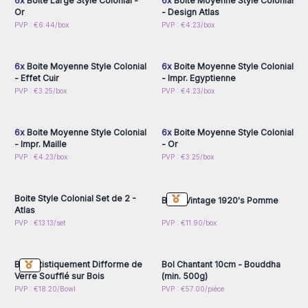
6x
Boite Large Style Colonial -
6x
Boite Moyenne Style Colonial
Or
- Design Atlas
Connectez-vous ou
Connectez-vous ou
PVP : €6.44/box
PVP : €4.23/box
inscrivez-vous pour
inscrivez-vous pour
accéder aux prix de gros
accéder aux prix de gros
6x
Boite Moyenne Style Colonial
6x
Boite Moyenne Style Colonial
- Effet Cuir
- Impr. Egyptienne
Connectez-vous ou
Connectez-vous ou
PVP : €3.25/box
PVP : €4.23/box
inscrivez-vous pour
inscrivez-vous pour
accéder aux prix de gros
accéder aux prix de gros
6x
Boite Moyenne Style Colonial
6x
Boite Moyenne Style Colonial
- Impr. Maille
- Or
Connectez-vous ou
Connectez-vous ou
PVP : €4.23/box
PVP : €3.25/box
inscrivez-vous pour
inscrivez-vous pour
accéder aux prix de gros
accéder aux prix de gros
Boite Style Colonial Set de 2 -
Boite Vintage 1920's Pomme
Atlas
Connectez-vous ou
Connectez-vous ou
PVP : €13.13/set
PVP : €11.90/box
inscrivez-vous pour
inscrivez-vous pour
accéder aux prix de gros
accéder aux prix de gros
Bol Artistiquement Difforme de
Bol Chantant 10cm - Bouddha
Verre Soufflé sur Bois
(min. 500g)
Connectez-vous ou
Connectez-vous ou
PVP : €18.20/Bowl
PVP : €57.00/pièce
inscrivez-vous pour
inscrivez-vous pour
accéder aux prix de gros
accéder aux prix de gros