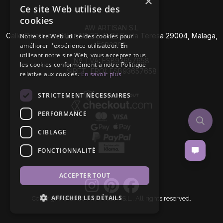
×
Ce site Web utilise des
cookies
AW ARTISAN S.L
Calle Caleta de Vélez Nº 39-41 P.I Santa Teresa 29004, Malaga,
Notre site Web utilise des cookies pour
Espagne
améliorer l'expérience utilisateur. En
utilisant notre site Web, vous acceptez tous
Nº TVA: ESB93657658
les cookies conformément à notre Politique
SIRET- EROI: ESB93657658
relative aux cookies.
En savoir plus
STRICTEMENT NÉCESSAIRES
PERFORMANCE
CIBLAGE
FONCTIONNALITÉ
ACCEPTER TOUT
AFFICHER LES DÉTAILS
Copyright © 2026 AW Artisan S.L,. All rights reserved.