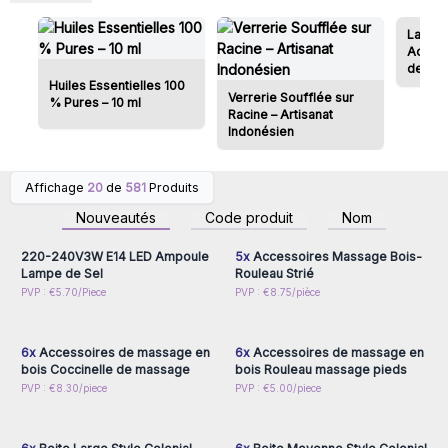
Lampes
Access
de Sel
Huiles Essentielles 100
Verrerie Soufflée sur
% Pures – 10 ml
Racine – Artisanat
Indonésien
Affichage
20
de
581
Produits
Connectez-vous ou
Connectez-vous ou
inscrivez-vous pour
inscrivez-vous pour
Nouveautés
Code produit
Nom
accéder aux prix de gros
accéder aux prix de gros
220-240V3W E14 LED Ampoule
5x
Accessoires Massage Bois-
Lampe de Sel
Rouleau Strié
Connectez-vous ou
Connectez-vous ou
PVP : €5.70/Piece
PVP : €8.75/pièce
inscrivez-vous pour
inscrivez-vous pour
accéder aux prix de gros
accéder aux prix de gros
6x
Accessoires de massage en
6x
Accessoires de massage en
bois Coccinelle de massage
bois Rouleau massage pieds
Connectez-vous ou
Connectez-vous ou
PVP : €8.30/piece
PVP : €5.00/piece
inscrivez-vous pour
inscrivez-vous pour
accéder aux prix de gros
accéder aux prix de gros