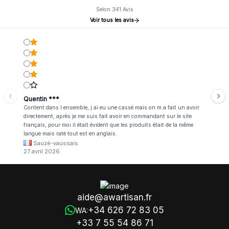
Selon 341 Avis
Voir tous les avis
Quentin ***
Content dans l ensemble, j ai eu une cassé mais on m a fait un avoir
directement, après je me suis fait avoir en commandant sur le site
français, pour moi il était évident que les produits était de la même
langue mais raté tout est en anglais.
Sauzé-vaussais
27 avril 2026
aide@awartisan.fr
+34 626 72 83 05
WA:
+33 7 55 54 86 71