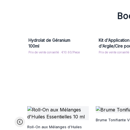
Boo
Hydrolat de Géranium
Kit d'Application
100ml
d'Argile/Cire p
Prix de vente conseillé : €10.60/Piece
Prix de vente conseillé
Brume Tonifiante 
Roll-On aux Mélanges d'Huiles