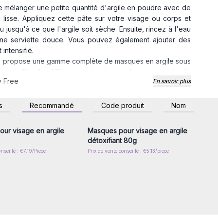
de mélanger une petite quantité d'argile en poudre avec de
e lisse. Appliquez cette pâte sur votre visage ou corps et
 jusqu'à ce que l'argile soit sèche. Ensuite, rincez à l'eau
une serviette douce. Vous pouvez également ajouter des
intensifié.
isé, propose une gamme complète de masques en argile sous
pes d'argile différents, adaptés aux besoins variés de
y Free
En savoir plus
parfaits pour les soins de beauté naturels
et peuvent être
croissante de produits éco-responsables et efficaces.
z-vous ou inscrivez-
Connectez-vous ou inscrivez-
sant avec nos masques en argile et créez une expérience de
s
Recommandé
Code produit
Nom
r accéder aux prix de
vous pour accéder aux prix de
gros
gros
ur visage en argile
Masques pour visage en argile
détoxifiant 80g
nseillé : €7.19/Piece
Prix de vente conseillé : €5.13/piece