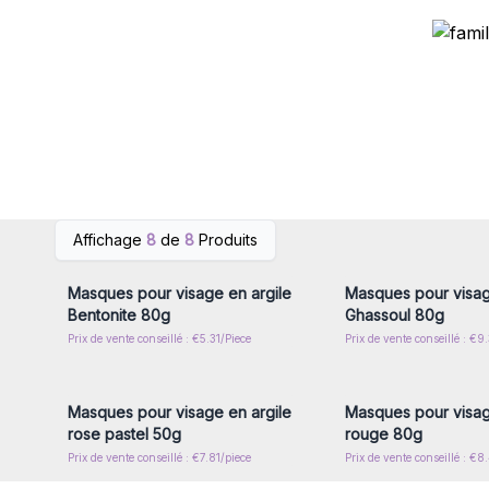
Connectez-vous ou inscrivez-
Connectez-vous ou i
Affichage
8
de
8
Produits
vous pour accéder aux prix de
vous pour accéder au
gros
gros
Masques pour visage en argile
Masques pour visag
Bentonite 80g
Ghassoul 80g
Prix de vente conseillé : €5.31/Piece
Prix de vente conseillé : €9
Connectez-vous ou inscrivez-
Connectez-vous ou i
vous pour accéder aux prix de
vous pour accéder au
gros
gros
Masques pour visage en argile
Masques pour visag
rose pastel 50g
rouge 80g
Prix de vente conseillé : €7.81/piece
Prix de vente conseillé : €8