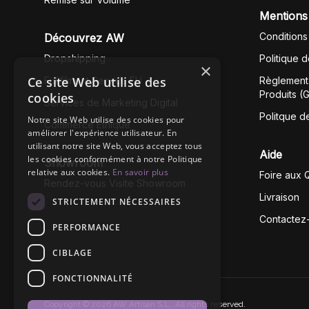
Mentions
Conditions
Découvrez AW
Dropshipping
Politique 
×
Ce site Web utilise des
Fullfilment Service EU
Règlement 
Produits (
cookies
Services de Marketing Digital
Politque d
Notre site Web utilise des cookies pour
Commerce Éthique
améliorer l'expérience utilisateur. En
utilisant notre site Web, vous acceptez tous
Aide
les cookies conformément à notre Politique
Showroom
relative aux cookies.
En savoir plus
Foire aux 
Rendez-vous Visite Showroom
Livraison
STRICTEMENT NÉCESSAIRES
Contactez
PERFORMANCE
CIBLAGE
FONCTIONNALITÉ
Copyright © 2026 AW Artisan S.L,. All rights reserved.