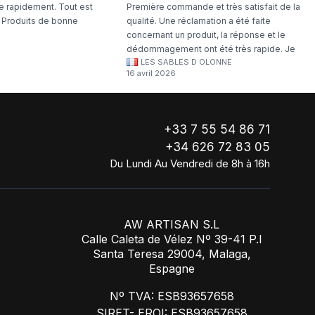
 rapidement. Tout est
Première commande et très satisfait de la
. Produits de bonne
qualité. Une réclamation a été faite
concernant un produit, la réponse et le
dédommagement ont été très rapide. Je
LES SABLES D OLONNE
continuerai à commander chez WA Artisan
16 avril 2026
!
+33 7 55 54 86 71
+34 626 72 83 05
Du Lundi Au Vendredi de 8h à 16h
AW ARTISAN S.L
Calle Caleta de Vélez Nº 39-41 P.I
Santa Teresa 29004, Malaga,
Espagne
Nº TVA: ESB93657658
SIRET- EROI: ESB93657658