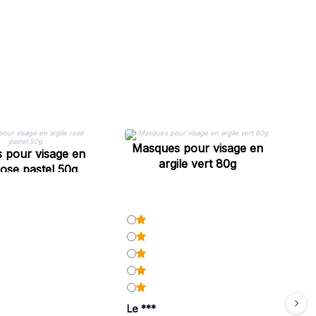
M
Masques pour visage en
 pour visage en
argile vert 80g
rose pastel 50g
Le ***