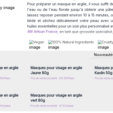
Pour préparer un masque en argile, il vous suffit 
l'eau ou de l'eau florale jusqu'à obtenir une pât
laissez reposer pendant environ 10 à 15 minutes, ou
tiède et séchez délicatement votre peau avec 
huiles essentielles pour un soin plus personnalisé et 
AW Artisan France
, en tant que grossiste spécial
forme de poudre. Cette gamme comprend huit ty
Vegan
100% Natural Ingredients
Cruelt
chaque type de peau.
Nos masques en argile sont 
ajoutés à votre offre pour répondre à la demande 
nscrivez-
Connectez-vous ou inscrivez-
Connecte
Offrez à vos clients un soin purifiant et revitali
Nouveauté
x prix de
vous pour accéder aux prix de
vous pou
gros
bien-être naturelle.
e en argile
Masques pour visage en argile
Masques po
Jaune 80g
Kaolin 50g
.38/Piece
Prix de vente conseillé : €9.38/Piece
Prix de vente co
nscrivez-
Connectez-vous ou inscrivez-
x prix de
vous pour accéder aux prix de
gros
e en argile
Masques pour visage en argile
vert 80g
.44/piece
Prix de vente conseillé : €7.50/piece