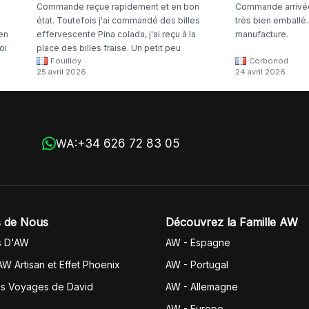
Commande reçue rapidement et en bon
Commande arrivée
état. Toutefois j'ai commandé des billes
très bien emballé
 en
effervescente Pina colada, j'ai reçu à la
manufacture.
oi
place des billes fraise. Un petit peu
Fouilloy
Corbonod
la
dommage
25 avril 2026
24 avril 2026
+34 626 72 83 05
WA:
 de Nous
Découvrez la Famille AW
s D'AW
AW - Espagne
AW Artisan et Effet Phoenix
AW -
Portugal
es Voyages de David
AW - Allemagne
AW - Europe