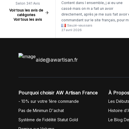
Content dans l ensemble, j ai eu une
Selon 341 Avis
cassé mais on m a fait un avoir
Voir tous les avis de
directement, après je me suis fait avoir
catégories
Voir tous les avis
commandant sur le site français, pour m
Sauzé-vaussais
il était évident que les produits était de 
27 avril 2026
même langue mais raté tout est en
anglais.
aide@awartisan.fr
Pourquoi choisir AW Artisan France
À Propos
- 10% sur votre 1ère commande
Les Début
Pas de Minimun D'achat
Histoire d'
Système de Fidélité Statut Gold
Le Blog D
Remise sur Volume