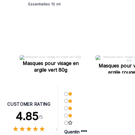
Essentielles 10 ml
Masques pour visage en
Masques pour v
argile vert 80g
argile roug
CUSTOMER RATING
4.85
/5
★
★
★
★
★
★
★
★
★
★
Quentin ***