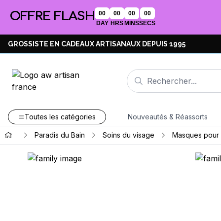
OFFRE FLASH
00
00
00
00
DAY
HRS
MINS
SECS
GROSSISTE EN CADEAUX ARTISANAUX DEPUIS 1995
Toutes les catégories
Nouveautés & Réassorts
Paradis du Bain
Soins du visage
Masques pour v