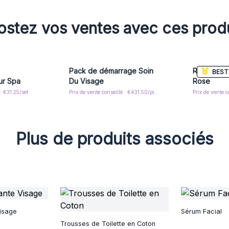
stez vos ventes avec ces prod
Pack de démarrage Soin
Rouleau Vi
BEST
our Spa
Du Visage
Rose
 : €31.25/set
Prix de vente conseillé : €431.50/piece
Prix de vente c
Plus de produits associés
Visage
Sérum Facial
Trousses de Toilette en Coton