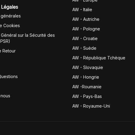
 Légales
AW - Italie
 générales
AW - Autriche
de Cookies
AW - Pologne
Général sur la Sécurité des
AW - Croatie
GPSR)
AW - Suède
e Retour
AW - République Tchèque
AW - Slovaquie
Questions
AW - Hongrie
AW -Roumanie
-nous
AW - Pays-Bas
AW - Royaume-Uni