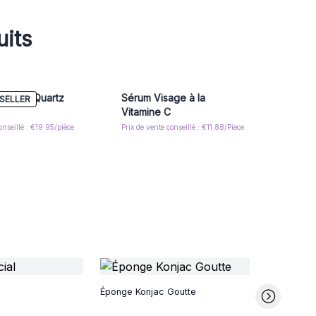
uits
sage - Quartz
Sérum Visage à la
SELLER
Vitamine C
onseillé : €19.95/pièce
Prix de vente conseillé : €11.88/Piece
Hydrolat d'
Éponge Konjac Goutte