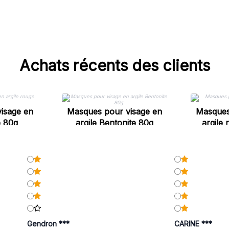
Achats récents des clients
isage en
Masques pour visage en
Masques
e 80g
argile Bentonite 80g
argile 
Gendron ***
CARINE ***