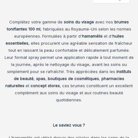
Complétez votre gamme de
soins du visage
avec nos
brumes
tonifiantes 100 ml
, fabriquées au Royaume-Uni selon les normes
européennes. Formulées à partir d'
hamamélis
et d'
huiles
essentielles
, elles procurent une agréable sensation de fraîcheur
tout en laissant la peau confortable et délicatement parfumée.
Leur format spray permet une application rapide à tout moment de
la journée, après le nettoyage du visage, avant les soins ou
simplement pour se rafraîchir. Très appréciées dans les
instituts
de beauté
,
spas
,
boutiques de cosmétiques
,
pharmacies
naturelles
et
concept stores
, ces brumes constituent un excellent
complément aux soins du visage et aux routines beauté
quotidiennes.
Le saviez vous ?
L'hamamélis est utilisé depuis des siècles dans les soins de la