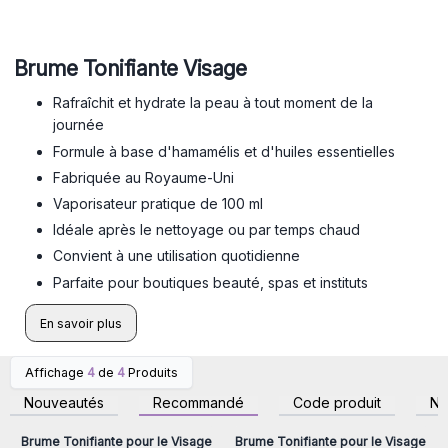
Brume Tonifiante Visage
Rafraîchit et hydrate la peau à tout moment de la
journée
Formule à base d'hamamélis et d'huiles essentielles
Fabriquée au Royaume-Uni
Vaporisateur pratique de 100 ml
Idéale après le nettoyage ou par temps chaud
Convient à une utilisation quotidienne
Parfaite pour boutiques beauté, spas et instituts
En savoir plus
Affichage
4
de
4
Produits
Connectez-vous ou
Connectez-vous ou
inscrivez-vous pour
inscrivez-vous pour
Nouveautés
Recommandé
Code produit
N
accéder aux prix de gros
accéder aux prix de gros
Brume Tonifiante pour le Visage
Brume Tonifiante pour le Visage