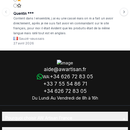
Quentin ***
Content dans l ensemble, j ai eu une cassé mais on m a fait un avoir
directement, après je me suis fait avoir en commandant sur le site
français, pour moi il était évident que les produits était de la même
langue mais raté tout est en anglais.
Sauzé-vaussais
27 avril 2026
aide@awartisan.fr
+34 626 72 83 05
WA:
+33 7 55 54 86 71
+34 626 72 83 05
Du Lundi Au Vendredi de 8h à 16h
Pourquoi choisir AW Artisan France