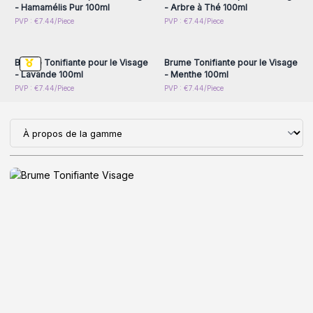
- Hamamélis Pur 100ml
- Arbre à Thé 100ml
Connectez-vous ou
Connectez-vous ou
PVP : €7.44/Piece
PVP : €7.44/Piece
inscrivez-vous pour
inscrivez-vous pour
accéder aux prix de gros
accéder aux prix de gros
Brume Tonifiante pour le Visage
Brume Tonifiante pour le Visage
- Lavande 100ml
- Menthe 100ml
PVP : €7.44/Piece
PVP : €7.44/Piece