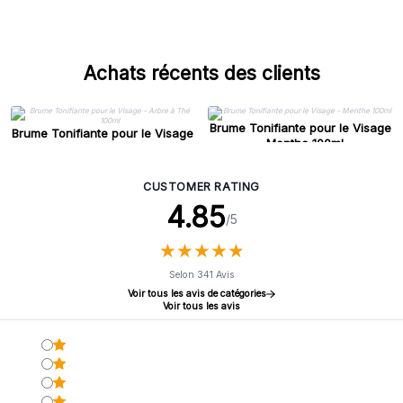
Achats récents des clients
Brume Tonifiante pour le Visage
Brume Tonifiante pour le Visage
- Menthe 100ml
- Arbre à Thé 100ml
CUSTOMER RATING
4.85
/5
★
★
★
★
★
★
★
★
★
★
Selon 341 Avis
Voir tous les avis de catégories
Voir tous les avis