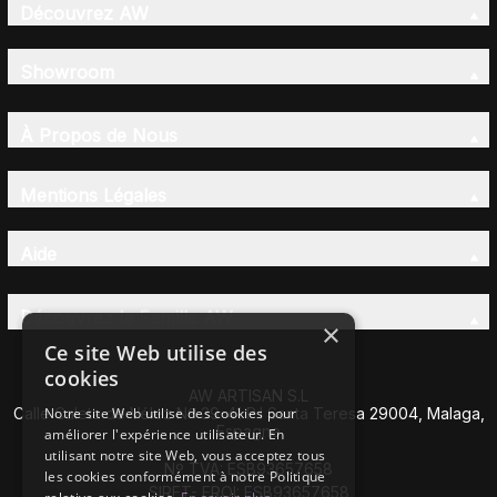
Découvrez AW
Showroom
À Propos de Nous
Mentions Légales
Aide
Découvrez la Famille AW
×
Ce site Web utilise des
cookies
AW ARTISAN S.L
Calle Caleta de Vélez Nº 39-41 P.I Santa Teresa 29004, Malaga,
Notre site Web utilise des cookies pour
Espagne
améliorer l'expérience utilisateur. En
utilisant notre site Web, vous acceptez tous
Nº TVA: ESB93657658
les cookies conformément à notre Politique
SIRET- EROI: ESB93657658