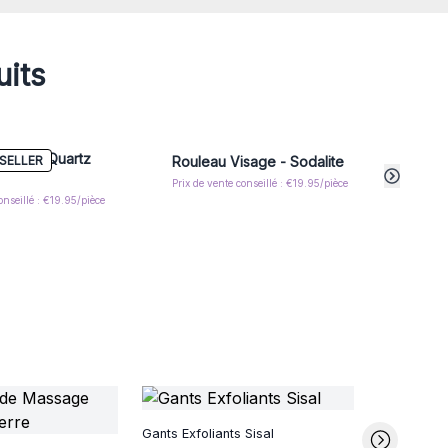
antes classiques. Réutilisables et sans plastique, elles
éro déchet, répondant aux attentes des consommateurs
uits
sage - Quartz
Séru
SELLER
Rouleau Visage - Sodalite
Hyal
Prix de vente conseillé : €19.95/pièce
onseillé : €19.95/pièce
Prix de
Images got
Gants Exfoliants Sisal