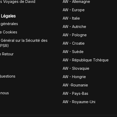
es Voyages de David
AW - Allemagne
AW - Europe
 Légales
AW - Italie
 générales
AW - Autriche
de Cookies
AW - Pologne
Général sur la Sécurité des
AW - Croatie
GPSR)
AW - Suède
e Retour
AW - République Tchèque
AW - Slovaquie
Questions
AW - Hongrie
AW -Roumanie
-nous
AW - Pays-Bas
AW - Royaume-Uni