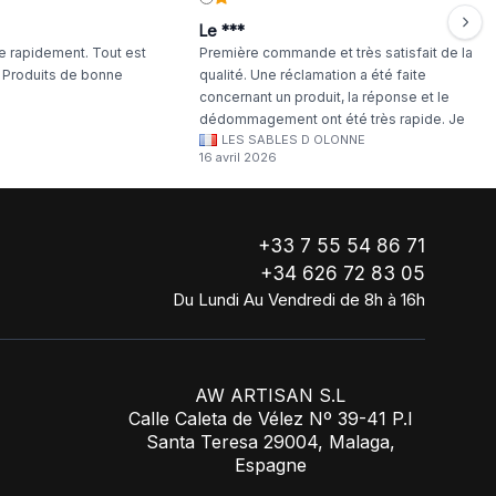
Le ***
 rapidement. Tout est
Première commande et très satisfait de la
. Produits de bonne
qualité. Une réclamation a été faite
concernant un produit, la réponse et le
dédommagement ont été très rapide. Je
LES SABLES D OLONNE
continuerai à commander chez WA Artisan
16 avril 2026
!
+33 7 55 54 86 71
+34 626 72 83 05
Du Lundi Au Vendredi de 8h à 16h
AW ARTISAN S.L
Calle Caleta de Vélez Nº 39-41 P.I
Santa Teresa 29004, Malaga,
Espagne