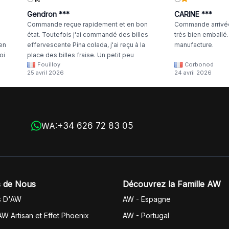
Gendron ***
CARINE ***
Commande reçue rapidement et en bon
Commande arrivée
état. Toutefois j'ai commandé des billes
très bien emballé
 en
effervescente Pina colada, j'ai reçu à la
manufacture.
oi
place des billes fraise. Un petit peu
Fouilloy
Corbonod
la
dommage
25 avril 2026
24 avril 2026
+34 626 72 83 05
WA:
 de Nous
Découvrez la Famille AW
s D'AW
AW - Espagne
AW Artisan et Effet Phoenix
AW -
Portugal