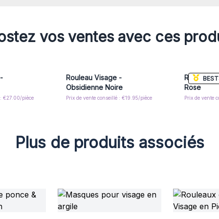
saine aux cotons jetables et aux mousses nettoy
s’inscrivent parfaitement dans une démarche z
soucieux de leur bien-être et de l’environnement.
stez vos ventes avec ces prod
-
Rouleau Visage -
Rouleau Vi
BEST
Obsidienne Noire
Rose
 : €27.00/pièce
Prix de vente conseillé : €19.95/pièce
Prix de vente c
Plus de produits associés