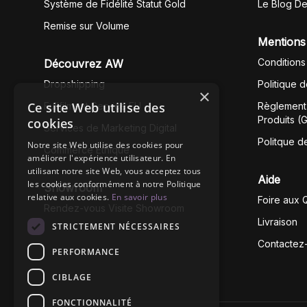
Système de Fidélité Statut Gold
Le Blog D
Remise sur Volume
Mentions
Conditions
Découvrez AW
Dropshipping
Politique 
Fullfilment Service EU
Règlement 
Produits (
Services de Marketing Digital
Politque d
Commerce Éthique
Aide
Showroom
Foire aux 
Rendez-vous Visite Showroom
Livraison
Contactez