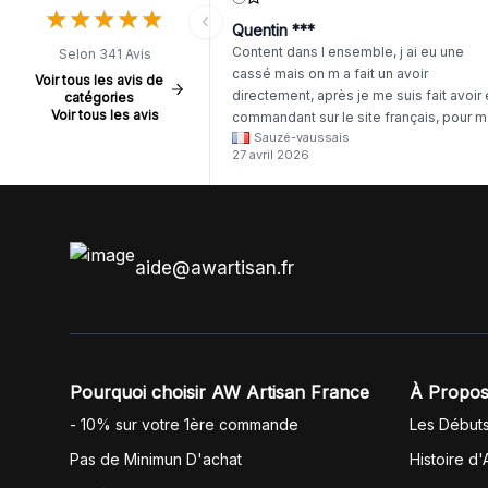
★
★
★
★
★
★
★
★
★
★
Quentin ***
Content dans l ensemble, j ai eu une
Selon 341 Avis
cassé mais on m a fait un avoir
Voir tous les avis de
directement, après je me suis fait avoir
catégories
Voir tous les avis
commandant sur le site français, pour m
Sauzé-vaussais
il était évident que les produits était de 
27 avril 2026
même langue mais raté tout est en
anglais.
aide@awartisan.fr
Pourquoi choisir AW Artisan France
À Propos
- 10% sur votre 1ère commande
Les Début
Pas de Minimun D'achat
Histoire d'