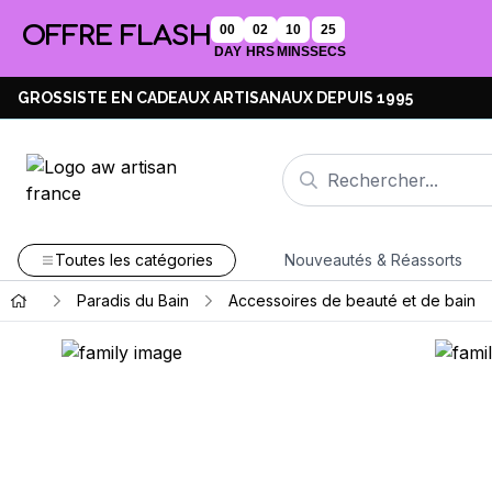
OFFRE FLASH
00
02
10
25
DAY
HRS
MINS
SECS
GROSSISTE EN CADEAUX ARTISANAUX DEPUIS 1995
Toutes les catégories
Nouveautés & Réassorts
Paradis du Bain
Accessoires de beauté et de bain