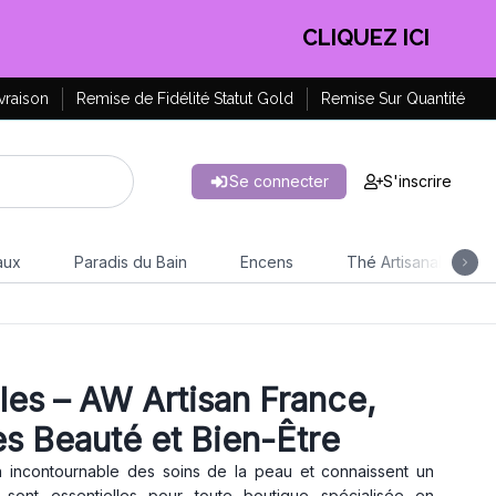
CLIQUEZ ICI
vraison
Remise de Fidélité Statut Gold
Remise Sur Quantité
Se connecter
S'inscrire
aux
Paradis du Bain
Encens
Thé Artisanal
es – AW Artisan France,
s Beauté et Bien-Être
 incontournable des soins de la peau et connaissent un
 sont essentielles pour toute boutique spécialisée en