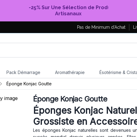
-25% Sur Une Sélection de Produits
Artisanaux
Pas de Minimum d'Achat
Li
Pack Démarrage
Aromathérapie
Ésotérisme & Crist
Éponge Konjac Goutte
Éponge Konjac Goutte
Éponges Konjac Naturell
Grossiste en Accessoire
Les éponges Konjac naturelles sont devenues un
succès mondial depuis plusieurs années. Elles