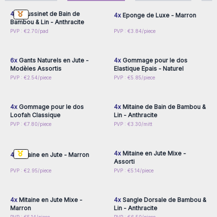
4x
Coussinet de Bain de
4x
Eponge de Luxe - Marron
Bambou & Lin - Anthracite
Connectez-vous ou
Connectez-vous ou
PVP : €2.70/pad
PVP : €3.84/piece
inscrivez-vous pour
inscrivez-vous pour
accéder aux prix de gros
accéder aux prix de gros
6x
Gants Naturels en Jute -
4x
Gommage pour le dos
Modèles Assortis
Elastique Epais - Naturel
Connectez-vous ou
Connectez-vous ou
PVP : €2.54/piece
PVP : €5.85/piece
inscrivez-vous pour
inscrivez-vous pour
accéder aux prix de gros
accéder aux prix de gros
4x
Gommage pour le dos
4x
Mitaine de Bain de Bambou &
Loofah Classique
Lin - Anthracite
Connectez-vous ou
Connectez-vous ou
PVP : €7.80/piece
PVP : €3.30/mitt
inscrivez-vous pour
inscrivez-vous pour
accéder aux prix de gros
accéder aux prix de gros
4x
Mitaine en Jute Mixe -
4x
Mitaine en Jute - Marron
Assorti
Connectez-vous ou
Connectez-vous ou
PVP : €2.95/piece
PVP : €5.14/piece
inscrivez-vous pour
inscrivez-vous pour
accéder aux prix de gros
accéder aux prix de gros
4x
Mitaine en Jute Mixe -
4x
Sangle Dorsale de Bambou &
Marron
Lin - Anthracite