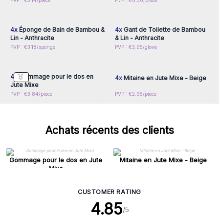
Connectez-vous ou
Connectez-vous ou
PVP : €5.14/piece
PVP : €6.50/piece
inscrivez-vous pour
inscrivez-vous pour
accéder aux prix de gros
accéder aux prix de gros
4x
Éponge de Bain de Bambou &
4x
Gant de Toilette de Bambou
Lin - Anthracite
& Lin - Anthracite
Connectez-vous ou
Connectez-vous ou
PVP : €3.18/sponge
PVP : €3.95/glove
inscrivez-vous pour
inscrivez-vous pour
accéder aux prix de gros
accéder aux prix de gros
4x
Gommage pour le dos en
4x
Mitaine en Jute Mixe - Beige
Jute Mixe
PVP : €3.84/piece
PVP : €2.95/piece
Achats récents des clients
Gommage pour le dos en Jute
Mitaine en Jute Mixe - Beige
Mixe
CUSTOMER RATING
4.85
/5