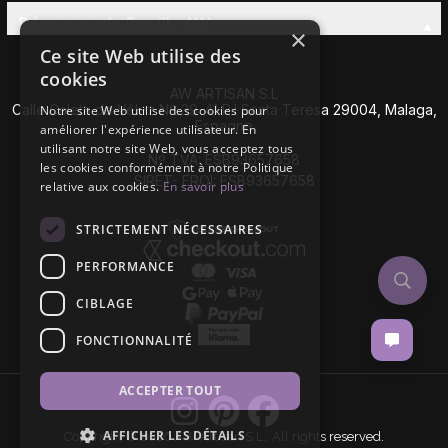
Découvrez la Famille AW
×
Ce site Web utilise des
cookies
AW ARTISAN S.L
Calle Caleta de Vélez Nº 39-41 P.I Santa Teresa 29004, Malaga,
Notre site Web utilise des cookies pour
Espagne
améliorer l'expérience utilisateur. En
utilisant notre site Web, vous acceptez tous
Nº TVA: ESB93657658
les cookies conformément à notre Politique
SIRET- EROI: ESB93657658
relative aux cookies.
En savoir plus
STRICTEMENT NÉCESSAIRES
PERFORMANCE
CIBLAGE
FONCTIONNALITÉ
ACCEPTER TOUT
AFFICHER LES DÉTAILS
Copyright © 2026 AW Artisan S.L,. All rights reserved.