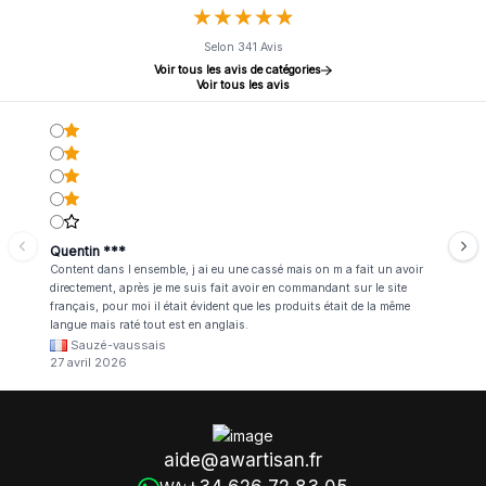
★
★
★
★
★
★
★
★
★
★
Selon 341 Avis
Voir tous les avis de catégories
Voir tous les avis
Quentin ***
Content dans l ensemble, j ai eu une cassé mais on m a fait un avoir
directement, après je me suis fait avoir en commandant sur le site
français, pour moi il était évident que les produits était de la même
langue mais raté tout est en anglais.
Sauzé-vaussais
27 avril 2026
aide@awartisan.fr