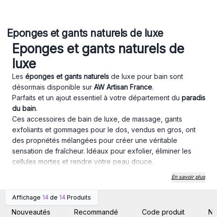
Eponges et gants naturels de luxe
Eponges et gants naturels de
luxe
Les
éponges et gants naturels
de luxe pour bain sont
désormais disponible sur
AW Artisan France
.
Parfaits et un ajout essentiel à votre département du
paradis
du bain
.
Ces accessoires de bain de luxe, de massage, gants
exfoliants et gommages pour le dos, vendus en gros, ont
des propriétés mélangées pour créer une véritable
sensation de fraîcheur. Idéaux pour exfolier, éliminer les
cellules mortes et rendre votre peau douce.
Parfaits dans les centres de spa et de massages, ces
En savoir plus
éponges et gommages sont totalement biodégradables et
ainsi
respectent l'environnement
.
Affichage
14
de
14
Produits
Connectez-vous ou
Connectez-vous ou
inscrivez-vous pour
inscrivez-vous pour
Nouveautés
Recommandé
Code produit
N
accéder aux prix de gros
accéder aux prix de gros