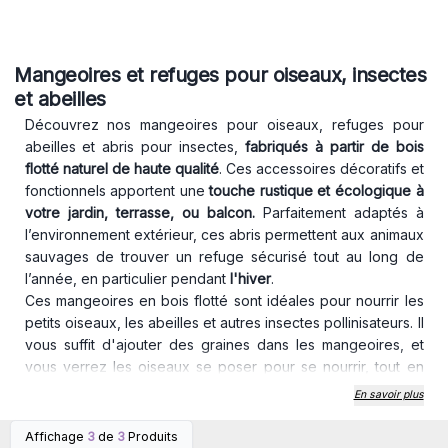
Mangeoires et refuges pour oiseaux, insectes
et abeilles
Découvrez nos mangeoires pour oiseaux, refuges pour
abeilles et abris pour insectes,
fabriqués à partir de bois
flotté naturel de haute
qualité
. Ces accessoires décoratifs et
fonctionnels apportent une
touche rustique et écologique à
votre jardin, terrasse, ou balcon.
Parfaitement adaptés à
l’environnement extérieur, ces abris permettent aux animaux
sauvages de trouver un refuge sécurisé tout au long de
l’année, en particulier pendant
l'hiver
.
Ces mangeoires en bois flotté sont idéales pour nourrir les
petits oiseaux, les abeilles et autres insectes pollinisateurs. Il
vous suffit d'ajouter des graines dans les mangeoires, et
vous verrez les oiseaux se poser pour se nourrir, tout en
profitant de l'abri naturel offert par ces refuges.
En savoir plus
Nos produits sont
l'option parfaite pour les amoureux de la
nature,
les écologistes et les personnes cherchant à attirer
Affichage
3
de
3
Produits
Connectez-vous ou
Connectez-vous ou