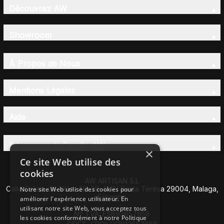
Découvrez AW
Showroom
À Propos de Nous
Mentions Légales
Aide
Découvrez la Famille AW
×
Ce site Web utilise des
cookies
AW ARTISAN S.L
Calle Caleta de Vélez Nº 39-41 P.I Santa Teresa 29004, Malaga,
Notre site Web utilise des cookies pour
Espagne
améliorer l'expérience utilisateur. En
utilisant notre site Web, vous acceptez tous
Nº TVA: ESB93657658
les cookies conformément à notre Politique