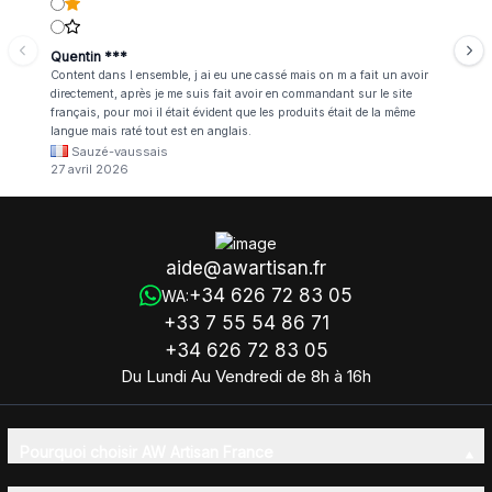
Quentin ***
Content dans l ensemble, j ai eu une cassé mais on m a fait un avoir
directement, après je me suis fait avoir en commandant sur le site
français, pour moi il était évident que les produits était de la même
langue mais raté tout est en anglais.
Sauzé-vaussais
27 avril 2026
aide@awartisan.fr
+34 626 72 83 05
WA:
+33 7 55 54 86 71
+34 626 72 83 05
Du Lundi Au Vendredi de 8h à 16h
Pourquoi choisir AW Artisan France