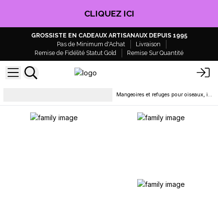
CLIQUEZ ICI
GROSSISTE EN CADEAUX ARTISANAUX DEPUIS 1995
Pas de Minimum d'Achat
Livraison
Remise de Fidélité Statut Gold
Remise Sur Quantité
Déco, textile et Articles de
Mangeoires et refuges pour oiseaux, insectes et abeilles
Maison