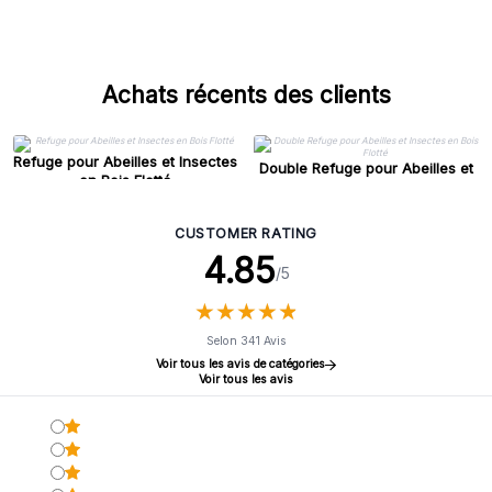
N'attendez plus pour offrir à vos clients la possibilité
d'apporter une touche écologique et décorative à leur
jardin tout en soutenant la faune locale.
Achats récents des clients
Refuge pour Abeilles et Insectes
Double Refuge pour Abeilles et
en Bois Flotté
Insectes en Bois Flotté
CUSTOMER RATING
4.85
/5
★
★
★
★
★
★
★
★
★
★
Selon 341 Avis
Voir tous les avis de catégories
Voir tous les avis