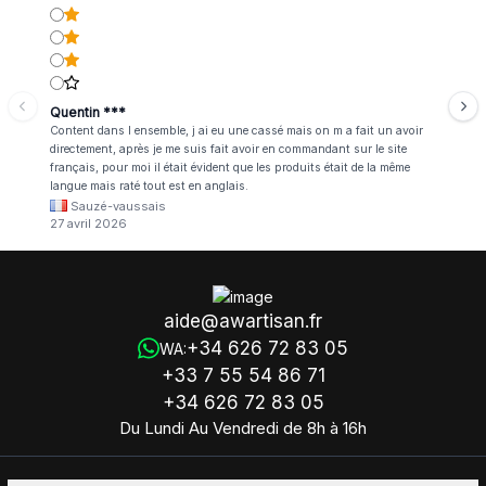
Quentin ***
Content dans l ensemble, j ai eu une cassé mais on m a fait un avoir
directement, après je me suis fait avoir en commandant sur le site
français, pour moi il était évident que les produits était de la même
langue mais raté tout est en anglais.
Sauzé-vaussais
27 avril 2026
aide@awartisan.fr
+34 626 72 83 05
WA:
+33 7 55 54 86 71
+34 626 72 83 05
Du Lundi Au Vendredi de 8h à 16h