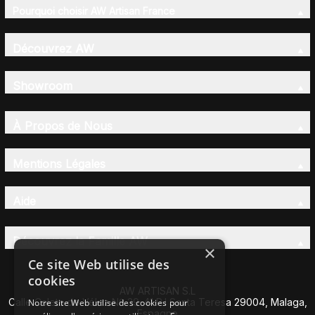
Pourquoi choisir AW Artisan France
Découvrez AW
Showroom
À Propos de Nous
Mentions Légales
Aide
Découvrez la Famille AW
×
Ce site Web utilise des
cookies
AW ARTISAN S.L
Calle Caleta de Vélez Nº 39-41 P.I Santa Teresa 29004, Malaga,
Notre site Web utilise des cookies pour
Espagne