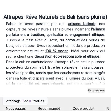
Attrapes-Rêve Naturels de Bali (sans plume)
Fabriqués avec passion par des
artisans balinais,
nos
capteurs de rêves naturels sans plumes incarnent
l’alliance
parfaite entre tradition, spiritualité et engagement éthique
.
Tissés à la main avec du rotin, du
coton
et des perles de
bois, ces attrape-rêves respectent un mode de production
entièrement naturel et
100 % vegan
, idéal pour ceux qui
recherchent une
décoration éco-responsable et éthique.
Dans la culture amérindienne, l’attrape-rêves est un puissant
protecteur du sommeil. Il filtre les songes en laissant passer
les rêves positifs, tandis que les cauchemars restent piégés
dans sa toile et disparaissent avec la lumière du jour. À Bali,
où la spiritualité est omniprésente, cet objet sacré a été
adopté et
rechargé de nouvelles énergies bienveillantes.
En savoir plus
L’art du
macramé
, utilisé pour ces capteurs de rêves, est
une technique de tissage ancestrale qui sublime chaque
Affichage
9
de
9
Produits
Connectez-vous ou
Connectez-vous ou
création avec un savoir-faire unique. Son esthétique
inscrivez-vous pour
inscrivez-vous pour
Nouveautés
Recommandé
Code produit
N
accéder aux prix de gros
accéder aux prix de gros
minimaliste et naturelle apporte une touche bohème et