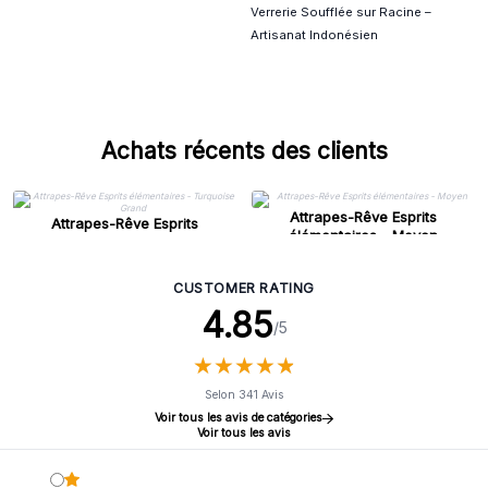
Verrerie Soufflée sur Racine –
Artisanat Indonésien
Achats récents des clients
Attrapes-Rêve Esprits
Attrapes-Rêve Esprits
élémentaires - Moyen
élémentaires - Turquoise Grand
CUSTOMER RATING
4.85
/5
★
★
★
★
★
★
★
★
★
★
Selon 341 Avis
Voir tous les avis de catégories
Voir tous les avis