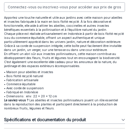
Connectez-vous ou inscrivez-vous pour accéder aux prix de gros
Apportez une touche naturelle et utile aux jardins avec cette maison pour abeilles
et insectes fabriquée à la main en bois flotté recyclé. À la fois décorative et
fonctionnelle, elle aide à attirer les abeilles, coccinelles et autres insectes
bénéfiques essentiels à la pollinisation et à l’équilibre naturel du jardin.
Chaque pièce est réalisée artisanalement en Indonésie à partir de bois flotté recyclé
issu du commerce équitable, offrant un aspect authentique et unique
particulièrement apprécié dans les univers jardin, nature et décoration extérieure.
Grâce à sa corde de suspension intégrée, cette boîte peut facilement être installée
dans un jardin, un verger, sur une terrasse ou dans une cour extérieure.
En offrant un abri sûr aux insectes pollinisateurs, cette maison contribue au
développement des fleurs, fruits et légumes tout en encourageant la biodiversité.
C’est également une excellente idée cadeau pour les amoureux de la nature, du
jardinage et des espaces extérieurs écoresponsables.
• Maison pour abeilles et insectes
• Bois flotté recyclé naturel
• Fabrication artisanale
• Commerce équitable
• Avec corde de suspension
• Fabriqué en Indonésie
• Dimensions : env. 22 × 20 × 12 cm
Le saviez-vous ?
Les abeilles et insectes pollinisateurs jouent un rôle essentiel
dans la reproduction des plantes et participent directement à la production de
nombreux fruits, légumes et fleurs.
Spécifications et documentation du produit