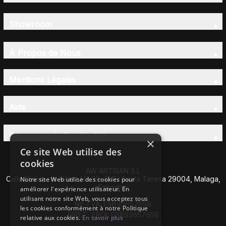
Showroom
À Propos de Nous
Mentions Légales
Aide
Découvrez la Famille AW
×
Ce site Web utilise des
cookies
AW ARTISAN S.L
Calle Caleta de Vélez Nº 39-41 P.I Santa Teresa 29004, Malaga,
Notre site Web utilise des cookies pour
Espagne
améliorer l'expérience utilisateur. En
utilisant notre site Web, vous acceptez tous
Nº TVA: ESB93657658
les cookies conformément à notre Politique
SIRET- EROI: ESB93657658
relative aux cookies.
En savoir plus