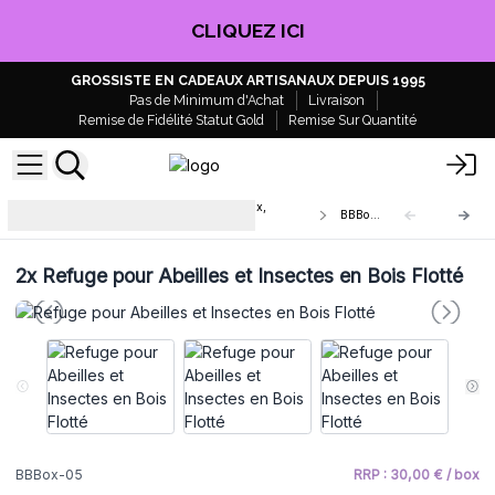
CLIQUEZ ICI
GROSSISTE EN CADEAUX ARTISANAUX DEPUIS 1995
Pas de Minimum d'Achat
Livraison
Remise de Fidélité Statut Gold
Remise Sur Quantité
Mangeoires et refuges pour oiseaux,
BBBox-05
insectes et abeilles
2x
Refuge pour Abeilles et Insectes en Bois Flotté
BBBox-05
RRP : 30,00 € / box