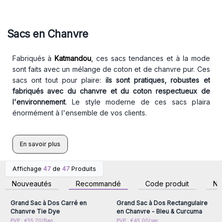
Sacs en Chanvre
Fabriqués à
Katmandou
, ces sacs tendances et à la mode
sont faits avec un mélange de coton et de chanvre pur. Ces
sacs ont tout pour plaire:
ils sont
pratiques, robustes et
fabriqués avec du chanvre et du coton respectueux de
l'environnement
. Le style moderne de ces sacs plaira
énormément à l'ensemble de vos clients.
En savoir plus
Affichage
47
de
47
Produits
Connectez-vous ou
Connectez-vous ou
inscrivez-vous pour
inscrivez-vous pour
Nouveautés
Recommandé
Code produit
N
accéder aux prix de gros
accéder aux prix de gros
Grand Sac à Dos Carré en
Grand Sac à Dos Rectangulaire
Chanvre Tie Dye
en Chanvre - Bleu & Curcuma
Connectez-vous ou
Connectez-vous ou
PVP : €55.20/Bag
PVP : €45.00/sac