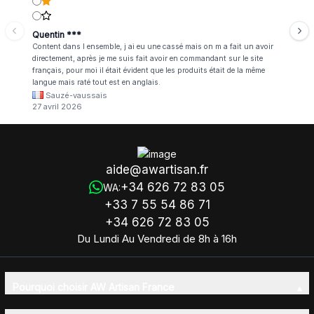
Quentin ***
Content dans l ensemble, j ai eu une cassé mais on m a fait un avoir
directement, après je me suis fait avoir en commandant sur le site
français, pour moi il était évident que les produits était de la même
langue mais raté tout est en anglais.
Sauzé-vaussais
27 avril 2026
aide@awartisan.fr
+34 626 72 83 05
WA:
+33 7 55 54 86 71
+34 626 72 83 05
Du Lundi Au Vendredi de 8h à 16h
Pourquoi choisir AW Artisan France