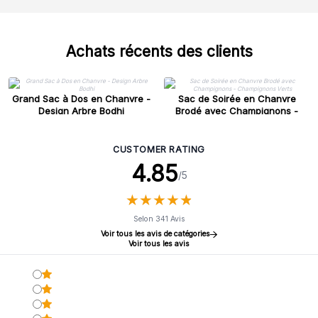
Achats récents des clients
Grand Sac à Dos en Chanvre -
Sac de Soirée en Chanvre
Design Arbre Bodhi
Brodé avec Champignons -
Champignons Verts
CUSTOMER RATING
4.85
/5
★
★
★
★
★
★
★
★
★
★
Selon 341 Avis
Voir tous les avis de catégories
Voir tous les avis