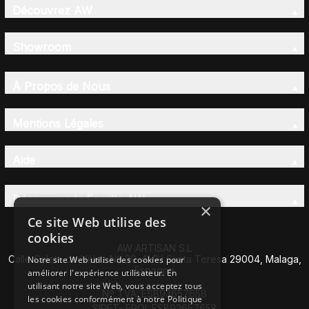
Découvrez AW
Showroom
À Propos de Nous
Mentions Légales
Aide
Découvrez la Famille AW
×
Ce site Web utilise des
cookies
AW ARTISAN S.L
Calle Caleta de Vélez Nº 39-41 P.I Santa Teresa 29004, Malaga,
Notre site Web utilise des cookies pour
Espagne
améliorer l'expérience utilisateur. En
utilisant notre site Web, vous acceptez tous
Nº TVA: ESB93657658
les cookies conformément à notre Politique
SIRET- EROI: ESB93657658