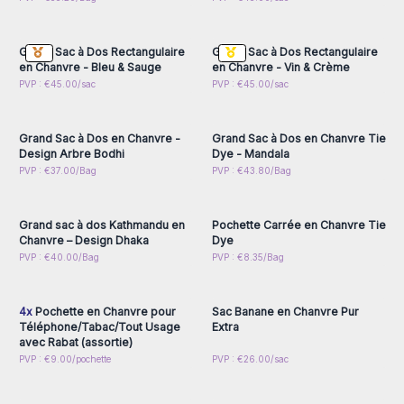
inscrivez-vous pour
inscrivez-vous pour
accéder aux prix de gros
accéder aux prix de gros
Grand Sac à Dos Rectangulaire
Grand Sac à Dos Rectangulaire
en Chanvre - Bleu & Sauge
en Chanvre - Vin & Crème
Connectez-vous ou
Connectez-vous ou
PVP : €45.00/sac
PVP : €45.00/sac
inscrivez-vous pour
inscrivez-vous pour
accéder aux prix de gros
accéder aux prix de gros
Grand Sac à Dos en Chanvre -
Grand Sac à Dos en Chanvre Tie
Design Arbre Bodhi
Dye - Mandala
Connectez-vous ou
Connectez-vous ou
PVP : €37.00/Bag
PVP : €43.80/Bag
inscrivez-vous pour
inscrivez-vous pour
accéder aux prix de gros
accéder aux prix de gros
Grand sac à dos Kathmandu en
Pochette Carrée en Chanvre Tie
Chanvre – Design Dhaka
Dye
Connectez-vous ou
Connectez-vous ou
PVP : €40.00/Bag
PVP : €8.35/Bag
inscrivez-vous pour
inscrivez-vous pour
accéder aux prix de gros
accéder aux prix de gros
4x
Pochette en Chanvre pour
Sac Banane en Chanvre Pur
Téléphone/Tabac/Tout Usage
Extra
avec Rabat (assortie)
Connectez-vous ou
Connectez-vous ou
PVP : €9.00/pochette
PVP : €26.00/sac
inscrivez-vous pour
inscrivez-vous pour
accéder aux prix de gros
accéder aux prix de gros