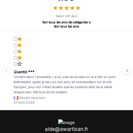
★
★
★
★
★
★
★
★
★
★
Selon 341 Avis
Voir tous les avis de catégories
Voir tous les avis
Quentin ***
Content dans l ensemble, j ai eu une cassé mais on m a fait un avoir
directement, après je me suis fait avoir en commandant sur le site
français, pour moi il était évident que les produits était de la même
langue mais raté tout est en anglais.
Sauzé-vaussais
27 avril 2026
aide@awartisan.fr