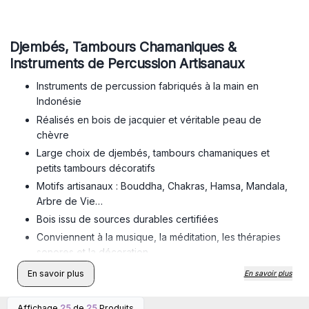
Djembés, Tambours Chamaniques &
Instruments de Percussion Artisanaux
Instruments de percussion fabriqués à la main en
Indonésie
Réalisés en bois de jacquier et véritable peau de
chèvre
Large choix de djembés, tambours chamaniques et
petits tambours décoratifs
Motifs artisanaux : Bouddha, Chakras, Hamsa, Mandala,
Arbre de Vie…
Bois issu de sources durables certifiées
Conviennent à la musique, la méditation, les thérapies
sonores et la décoration
Idéals pour boutiques ésotériques, magasins de
En savoir plus
En savoir plus
musique et concept stores
Excellents produits complémentaires aux bols
Affichage
25
de
25
Produits