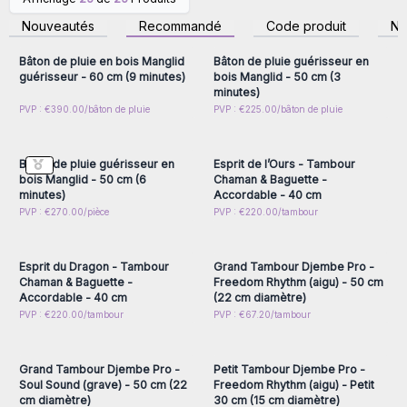
Connectez-vous ou
Connectez-vous ou
chantants, gongs et accessoires de méditation
inscrivez-vous pour
inscrivez-vous pour
Nouveautés
Recommandé
Code produit
N
accéder aux prix de gros
accéder aux prix de gros
Bâton de pluie en bois Manglid
Bâton de pluie guérisseur en
guérisseur - 60 cm (9 minutes)
bois Manglid - 50 cm (3
minutes)
Connectez-vous ou
Connectez-vous ou
PVP : €390.00/bâton de pluie
PVP : €225.00/bâton de pluie
inscrivez-vous pour
inscrivez-vous pour
accéder aux prix de gros
accéder aux prix de gros
Bâton de pluie guérisseur en
Esprit de l’Ours - Tambour
bois Manglid - 50 cm (6
Chaman & Baguette -
minutes)
Accordable - 40 cm
Connectez-vous ou
Connectez-vous ou
PVP : €270.00/pièce
PVP : €220.00/tambour
inscrivez-vous pour
inscrivez-vous pour
accéder aux prix de gros
accéder aux prix de gros
Esprit du Dragon - Tambour
Grand Tambour Djembe Pro -
Chaman & Baguette -
Freedom Rhythm (aigu) - 50 cm
Accordable - 40 cm
(22 cm diamètre)
Connectez-vous ou
Connectez-vous ou
PVP : €220.00/tambour
PVP : €67.20/tambour
inscrivez-vous pour
inscrivez-vous pour
accéder aux prix de gros
accéder aux prix de gros
Grand Tambour Djembe Pro -
Petit Tambour Djembe Pro -
Soul Sound (grave) - 50 cm (22
Freedom Rhythm (aigu) - Petit
cm diamètre)
30 cm (15 cm diamètre)