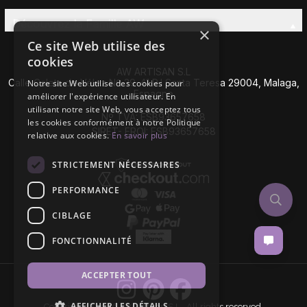
Découvrez la Famille AW
×
Ce site Web utilise des
cookies
AW ARTISAN S.L
Calle Caleta de Vélez Nº 39-41 P.I Santa Teresa 29004, Malaga,
Notre site Web utilise des cookies pour
Espagne
améliorer l'expérience utilisateur. En
utilisant notre site Web, vous acceptez tous
Nº TVA: ESB93657658
les cookies conformément à notre Politique
SIRET- EROI: ESB93657658
relative aux cookies.
En savoir plus
STRICTEMENT NÉCESSAIRES
PERFORMANCE
CIBLAGE
FONCTIONNALITÉ
ACCEPTER TOUT
AFFICHER LES DÉTAILS
Copyright © 2026 AW Artisan S.L,. All rights reserved.