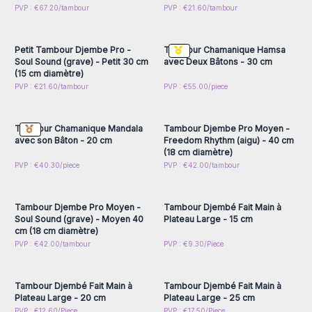
Connectez-vous ou
Connectez-vous ou
PVP : €67.20/tambour
PVP : €21.60/tambour
inscrivez-vous pour
inscrivez-vous pour
accéder aux prix de gros
accéder aux prix de gros
Petit Tambour Djembe Pro -
Tambour Chamanique Hamsa
Soul Sound (grave) - Petit 30 cm
avec Deux Bâtons - 30 cm
(15 cm diamètre)
Connectez-vous ou
Connectez-vous ou
PVP : €21.60/tambour
PVP : €55.00/piece
inscrivez-vous pour
inscrivez-vous pour
accéder aux prix de gros
accéder aux prix de gros
Tambour Chamanique Mandala
Tambour Djembe Pro Moyen -
avec son Bâton - 20 cm
Freedom Rhythm (aigu) - 40 cm
(18 cm diamètre)
Connectez-vous ou
Connectez-vous ou
PVP : €40.30/piece
PVP : €42.00/tambour
inscrivez-vous pour
inscrivez-vous pour
accéder aux prix de gros
accéder aux prix de gros
Tambour Djembe Pro Moyen -
Tambour Djembé Fait Main à
Soul Sound (grave) - Moyen 40
Plateau Large - 15 cm
cm (18 cm diamètre)
Connectez-vous ou
Connectez-vous ou
PVP : €42.00/tambour
PVP : €9.30/Piece
inscrivez-vous pour
inscrivez-vous pour
accéder aux prix de gros
accéder aux prix de gros
Tambour Djembé Fait Main à
Tambour Djembé Fait Main à
Plateau Large - 20 cm
Plateau Large - 25 cm
PVP : €12.60/Piece
PVP : €17.50/Piece