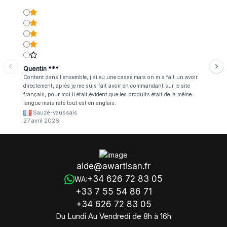
Quentin ***
Content dans l ensemble, j ai eu une cassé mais on m a fait un avoir
directement, après je me suis fait avoir en commandant sur le site
français, pour moi il était évident que les produits était de la même
langue mais raté tout est en anglais.
Sauzé-vaussais
27 avril 2026
aide@awartisan.fr
+34 626 72 83 05
WA:
+33 7 55 54 86 71
+34 626 72 83 05
Du Lundi Au Vendredi de 8h à 16h