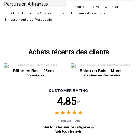
Ensembles de Bols Chantants
Djembés, Tambours Chamaniques
Tibétains Artisanaux
& Instruments de Percussion
Artisanaux
Achats récents des clients
Bâton en Bois - 15cm -
Bâton en Bois - 14 cm -
Classique
Sculpture Bouddha
CUSTOMER RATING
4.85
/5
★
★
★
★
★
★
★
★
★
★
Selon 341 Avis
Voir tous les avis de catégories
Voir tous les avis