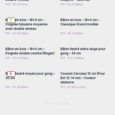
Connectez-vous ou
Connectez-vous ou
PVP : €5.40/Stick
PVP : €3.30/Bâton
inscrivez-vous pour
inscrivez-vous pour
accéder aux prix de gros
accéder aux prix de gros
Bâton en bois – 18x3 cm –
Bâton en bois – 18x4 cm –
Poignée tubulaire moyenne
Classique Grand modèle
avec double anneau
Connectez-vous ou
Connectez-vous ou
PVP : €9.80/Bâton
PVP : €9.42/Bâton
inscrivez-vous pour
inscrivez-vous pour
accéder aux prix de gros
accéder aux prix de gros
Bâton en bois – 18x4 cm –
Bâton feutré extra-large pour
Poignée double courbe (Ringer)
gong – 34 cm
Connectez-vous ou
Connectez-vous ou
PVP : €11.40/Bâton
PVP : €14.70/Bâton
inscrivez-vous pour
inscrivez-vous pour
accéder aux prix de gros
accéder aux prix de gros
Bâton feutré moyen pour gong –
Coussin Cerceau 10 cm (Pour
30 cm
Bol 12-14 cm) – Couleur
aléatoire
PVP : €9.95/Bâton
PVP : €2.80/cushion
Voir 14 de plus