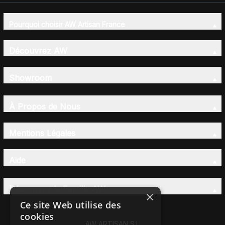
Pourquoi choisir AW Artisan France
Découvrez AW
Showroom
À Propos de Nous
Mentions Légales
Aide
Découvrez la Famille AW
×
Ce site Web utilise des
cookies
AW ARTISAN S.L