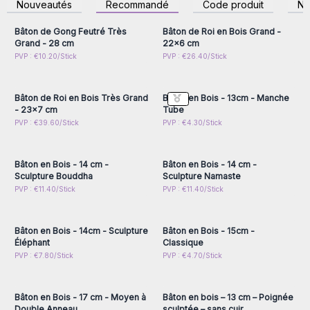
Nouveautés
Recommandé
Code produit
N
accéder aux prix de gros
accéder aux prix de gros
Bâton de Gong Feutré Très
Bâton de Roi en Bois Grand -
Grand - 28 cm
22x6 cm
Connectez-vous ou
Connectez-vous ou
PVP : €10.20/Stick
PVP : €26.40/Stick
inscrivez-vous pour
inscrivez-vous pour
accéder aux prix de gros
accéder aux prix de gros
Bâton de Roi en Bois Très Grand
Bâton en Bois - 13cm - Manche
- 23x7 cm
Tube
Connectez-vous ou
Connectez-vous ou
PVP : €39.60/Stick
PVP : €4.30/Stick
inscrivez-vous pour
inscrivez-vous pour
accéder aux prix de gros
accéder aux prix de gros
Bâton en Bois - 14 cm -
Bâton en Bois - 14 cm -
Sculpture Bouddha
Sculpture Namaste
Connectez-vous ou
Connectez-vous ou
PVP : €11.40/Stick
PVP : €11.40/Stick
inscrivez-vous pour
inscrivez-vous pour
accéder aux prix de gros
accéder aux prix de gros
Bâton en Bois - 14cm - Sculpture
Bâton en Bois - 15cm -
Éléphant
Classique
Connectez-vous ou
Connectez-vous ou
PVP : €7.80/Stick
PVP : €4.70/Stick
inscrivez-vous pour
inscrivez-vous pour
accéder aux prix de gros
accéder aux prix de gros
Bâton en Bois - 17 cm - Moyen à
Bâton en bois – 13 cm – Poignée
Double Anneau
sculptée – sans cuir