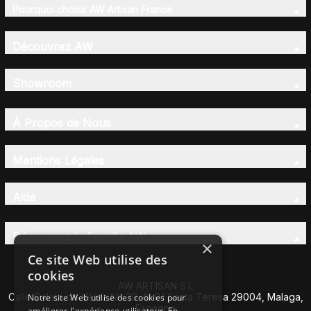
Pourquoi choisir AW Artisan France
Découvrez AW
Showroom
À Propos de Nous
Mentions Légales
Aide
Découvrez la Famille AW
×
Ce site Web utilise des
cookies
AW ARTISAN S.L
Calle Caleta de Vélez Nº 39-41 P.I Santa Teresa 29004, Malaga,
Notre site Web utilise des cookies pour
Espagne
améliorer l'expérience utilisateur. En