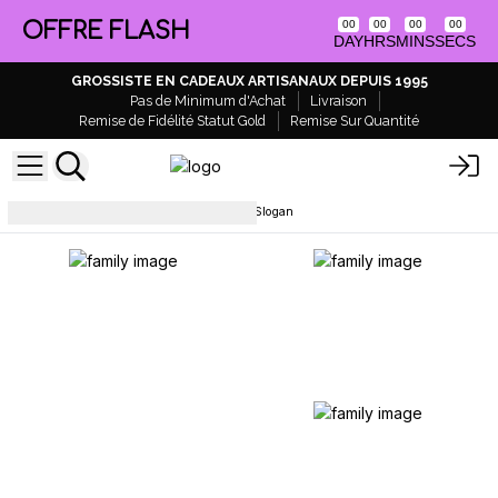
OFFRE FLASH
00
00
00
00
DAY
HRS
MINS
SECS
GROSSISTE EN CADEAUX ARTISANAUX DEPUIS 1995
Pas de Minimum d'Achat
Livraison
Remise de Fidélité Statut Gold
Remise Sur Quantité
Bracelets
Bracelets en Coco Slogan