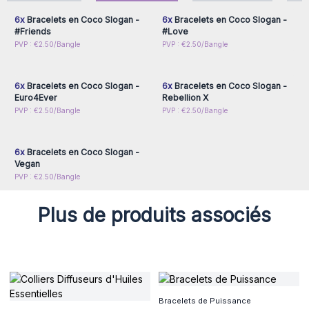
clients.
6x
Bracelets en Coco Slogan -
6x
Bracelets en Coco Slogan -
Vendus par lot de 6 bracelets, chaque lot propose une
#Friends
#Love
gamme de couleurs assorties, idéales pour varier les styles
Connectez-vous ou
Connectez-vous ou
PVP : €2.50/Bangle
PVP : €2.50/Bangle
et attirer une clientèle diverse.
inscrivez-vous pour
inscrivez-vous pour
accéder aux prix de gros
accéder aux prix de gros
Enrichissez votre offre de bijoux et apportez une touche
éco-responsable et tendance à vos collections avec ces
6x
Bracelets en Coco Slogan -
6x
Bracelets en Coco Slogan -
bracelets en bois de noix de coco. Un accessoire qui séduit
Euro4Ever
Rebellion X
Connectez-vous ou
PVP : €2.50/Bangle
par son originalité, ses messages inspirants et sa simplicité !
PVP : €2.50/Bangle
inscrivez-vous pour
accéder aux prix de gros
6x
Bracelets en Coco Slogan -
Vegan
PVP : €2.50/Bangle
Plus de produits associés
Bracelets de Puissance