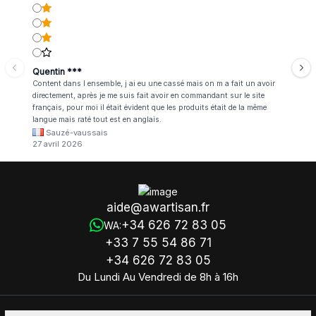
Quentin ***
Content dans l ensemble, j ai eu une cassé mais on m a fait un avoir
directement, après je me suis fait avoir en commandant sur le site
français, pour moi il était évident que les produits était de la même
langue mais raté tout est en anglais.
Sauzé-vaussais
27 avril 2026
aide@awartisan.fr
+34 626 72 83 05
WA:
+33 7 55 54 86 71
+34 626 72 83 05
Du Lundi Au Vendredi de 8h à 16h