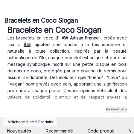
Bracelets en Coco Slogan
Bracelets en Coco Slogan
Les bracelets en coco d'
AW Artisan France
, créés avec
soin à
Bali
, ajoutent une touche à la fois moderne et
naturelle à toute collection. Inspirés par la beauté
authentique de l'île, chaque bracelet est unique et porte un
message symbolique inscrit sur une petite plaque en bois
de noix de coco, protégée par une couche de vernis pour
assurer sa durabilité. Des mots tels que "Friend", "Love" ou
"Vegan" sont gravés avec soin, apportant une signification
profonde à chaque pièce. Ces inscriptions véhiculent des
valeurs de solidarité, d'amour et de respect envers la
nature, ce qui en fait des
accessoires
porteurs de sens.
En savoir plus
Les perles, également fabriquées à partir de noix de coco,
viennent compléter ce design naturel et élégant. Ces
Affichage
5
de
5
Produits
bracelets sont ajustables, s'adaptant facilement à toutes les
Connectez-vous ou
Connectez-vous ou
inscrivez-vous pour
inscrivez-vous pour
tailles de poignets, ce qui les rend parfaits pour tous vos
Nouveautés
Recommandé
Code produit
N
accéder aux prix de gros
accéder aux prix de gros