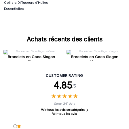
Colliers Diffuseurs d'Huiles
Essentielles
Achats récents des clients
Bracelets en Coco Slogan -
Bracelets en Coco Slogan -
#Love
Vegan
CUSTOMER RATING
4.85
/5
★
★
★
★
★
★
★
★
★
★
Selon 341 Avis
Voir tous les avis de catégories
Voir tous les avis