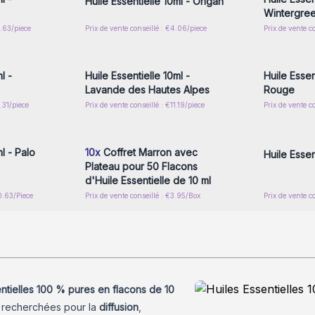
Huile Essentielle 10ml - Origan
Wintergre
0.63/piece
Prix de vente conseillé : €4.06/piece
Prix de vente c
nscrivez-
Connectez-vous ou inscrivez-
Connecte
x prix de
vous pour accéder aux prix de
vous pou
gros
l -
Huile Essentielle 10ml -
Huile Essen
Lavande des Hautes Alpes
Rouge
.31/piece
Prix de vente conseillé : €11.19/piece
Prix de vente c
nscrivez-
Connectez-vous ou inscrivez-
Connecte
x prix de
vous pour accéder aux prix de
vous pou
gros
l - Palo
10x
Coffret Marron avec
Huile Essent
Plateau pour 50 Flacons
d'Huile Essentielle de 10 ml
0.63/Piece
Prix de vente conseillé : €3.95/Box
Prix de vente c
entielles 100 % pures en flacons de 10
ès recherchées pour la
diffusion
,