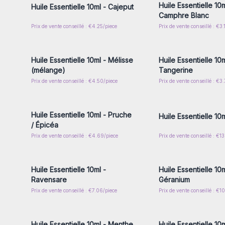
Huile Essentielle 10m
Huile Essentielle 10ml - Cajeput
Camphre Blanc
Prix de vente conseillé : €4.25/piece
Prix de vente conseillé : €3.
Connectez-vous ou inscrivez-
Connectez-vous ou i
vous pour accéder aux prix de
vous pour accéder au
gros
gros
Huile Essentielle 10ml - Mélisse
Huile Essentielle 10m
(mélange)
Tangerine
Prix de vente conseillé : €4.50/piece
Prix de vente conseillé : €3
Connectez-vous ou inscrivez-
Connectez-vous ou i
vous pour accéder aux prix de
vous pour accéder au
gros
gros
Huile Essentielle 10ml - Pruche
Huile Essentielle 10m
/ Épicéa
Prix de vente conseillé : €4.69/piece
Prix de vente conseillé : €13
Connectez-vous ou inscrivez-
Connectez-vous ou i
vous pour accéder aux prix de
vous pour accéder au
gros
gros
Huile Essentielle 10ml -
Huile Essentielle 10
Ravensare
Géranium
Prix de vente conseillé : €7.06/piece
Prix de vente conseillé : €1
Connectez-vous ou inscrivez-
Connectez-vous ou i
vous pour accéder aux prix de
vous pour accéder au
gros
gros
Huile Essentielle 10ml - Menthe
Huile Essentielle 10m