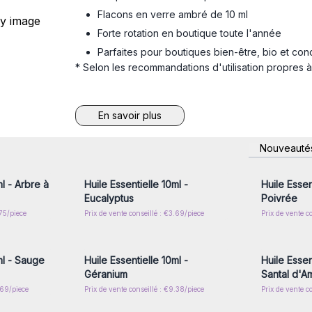
Flacons en verre ambré de 10 ml
Forte rotation en boutique toute l'année
Parfaites pour boutiques bien-être, bio et con
* Selon les recommandations d'utilisation propres à
En savoir plus
nscrivez-
Connectez-vous ou inscrivez-
Connecte
Nouveauté
x prix de
vous pour accéder aux prix de
vous pou
gros
ml - Arbre à
Huile Essentielle 10ml -
Huile Essen
Eucalyptus
Poivrée
.75/piece
Prix de vente conseillé : €3.69/piece
Prix de vente c
nscrivez-
Connectez-vous ou inscrivez-
Connecte
x prix de
vous pour accéder aux prix de
vous pou
gros
ml - Sauge
Huile Essentielle 10ml -
Huile Essen
Géranium
Santal d'A
.69/piece
Prix de vente conseillé : €9.38/piece
Prix de vente c
nscrivez-
Connectez-vous ou inscrivez-
Connecte
x prix de
vous pour accéder aux prix de
vous pou
gros