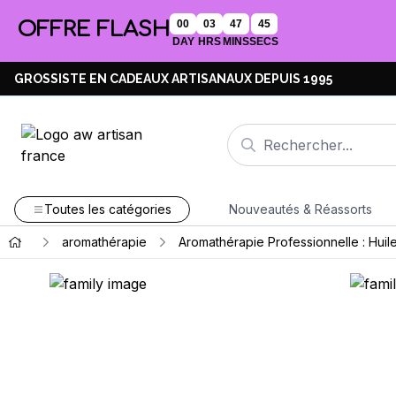
OFFRE FLASH
00
03
47
44
DAY
HRS
MINS
SECS
GROSSISTE EN CADEAUX ARTISANAUX DEPUIS 1995
Toutes les catégories
Nouveautés & Réassorts
aromathérapie
Aromathérapie Professionnelle : Huile