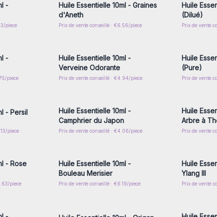
l -
Huile Essentielle 10ml - Graines
Huile Essen
d'Aneth
(Dilué)
13/piece
Prix de vente conseillé : €6.56/piece
Prix de vente c
nscrivez-
Connectez-vous ou inscrivez-
Connecte
x prix de
vous pour accéder aux prix de
vous pou
gros
l -
Huile Essentielle 10ml -
Huile Essen
Verveine Odorante
(Pure)
.75/piece
Prix de vente conseillé : €4.94/piece
Prix de vente c
nscrivez-
Connectez-vous ou inscrivez-
Connecte
x prix de
vous pour accéder aux prix de
vous pou
gros
Huile Essentielle 10ml -
Huile Essen
l - Persil
Camphrier du Japon
Arbre à Th
.13/piece
Prix de vente conseillé : €4.06/piece
Prix de vente c
nscrivez-
Connectez-vous ou inscrivez-
Connecte
x prix de
vous pour accéder aux prix de
vous pou
gros
ml - Rose
Huile Essentielle 10ml -
Huile Essen
Bouleau Merisier
Ylang III
0.63/piece
Prix de vente conseillé : €6.19/piece
Prix de vente c
nscrivez-
Connectez-vous ou inscrivez-
Connecte
x prix de
vous pour accéder aux prix de
vous pou
gros
l -
Huile Essen