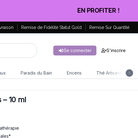
CLIQUEZ ICI
vraison
Remise de Fidélité Statut Gold
Remise Sur Quantité
Se connecter
S'inscrire
aux
Paradis du Bain
Encens
Thé Artisanal
 – 10 ml
mathérapie
nales*