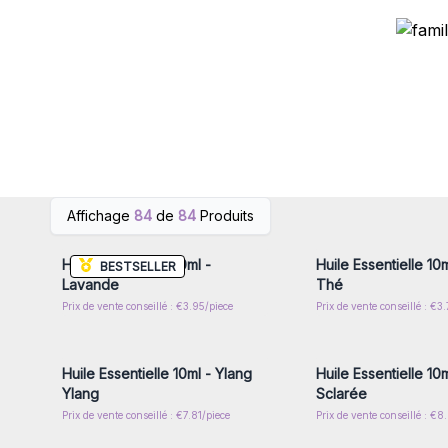
Connectez-vous ou inscrivez-
Connectez-vous ou i
Affichage
84
de
84
Produits
vous pour accéder aux prix de
vous pour accéder au
gros
gros
Huile Essentielle 10ml -
Huile Essentielle 10
BESTSELLER
Lavande
Thé
Prix de vente conseillé : €3.95/piece
Prix de vente conseillé : €3
Connectez-vous ou inscrivez-
Connectez-vous ou i
vous pour accéder aux prix de
vous pour accéder au
gros
gros
Huile Essentielle 10ml - Ylang
Huile Essentielle 10
Ylang
Sclarée
Prix de vente conseillé : €7.81/piece
Prix de vente conseillé : €8
Connectez-vous ou inscrivez-
Connectez-vous ou i
vous pour accéder aux prix de
vous pour accéder au
gros
gros