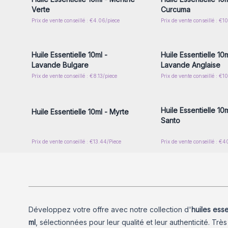
Verte
Curcuma
Prix de vente conseillé : €4.06/piece
Prix de vente conseillé : €1
Connectez-vous ou inscrivez-
Connectez-vous ou i
vous pour accéder aux prix de
vous pour accéder au
gros
gros
Huile Essentielle 10ml -
Huile Essentielle 10m
Lavande Bulgare
Lavande Anglaise
Prix de vente conseillé : €8.13/piece
Prix de vente conseillé : €10
Connectez-vous ou inscrivez-
Connectez-vous ou i
vous pour accéder aux prix de
vous pour accéder au
gros
gros
Huile Essentielle 10m
Huile Essentielle 10ml - Myrte
Santo
Prix de vente conseillé : €13.44/Piece
Prix de vente conseillé : €4
Développez votre offre avec notre collection d'
huiles ess
ml
, sélectionnées pour leur qualité et leur authenticité. Tr