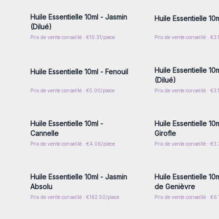
Huile Essentielle 10ml - Jasmin
Huile Essentielle 10m
(Dilué)
Prix de vente conseillé : €10.31/piece
Prix de vente conseillé : €3.
Connectez-vous ou inscrivez-
Connectez-vous ou i
vous pour accéder aux prix de
vous pour accéder au
gros
gros
Huile Essentielle 10
Huile Essentielle 10ml - Fenouil
(Dilué)
Prix de vente conseillé : €5.00/piece
Prix de vente conseillé : €3.
Connectez-vous ou inscrivez-
Connectez-vous ou i
vous pour accéder aux prix de
vous pour accéder au
gros
gros
Huile Essentielle 10ml -
Huile Essentielle 10
Cannelle
Girofle
Prix de vente conseillé : €4.06/piece
Prix de vente conseillé : €3.
Connectez-vous ou inscrivez-
Connectez-vous ou i
vous pour accéder aux prix de
vous pour accéder au
gros
gros
Huile Essentielle 10ml - Jasmin
Huile Essentielle 10m
Absolu
de Genièvre
Prix de vente conseillé : €162.50/piece
Prix de vente conseillé : €6
Connectez-vous ou inscrivez-
Connectez-vous ou i
vous pour accéder aux prix de
vous pour accéder au
gros
gros