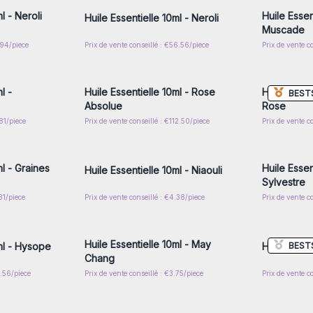
l - Neroli
Huile Essen
Huile Essentielle 10ml - Neroli
Muscade
.94/piece
Prix de vente conseillé : €56.56/piece
Prix de vente c
nscrivez-
Connectez-vous ou inscrivez-
Connecte
x prix de
vous pour accéder aux prix de
vous pou
gros
l -
Huile Essentielle 10ml - Rose
Huile Essen
BEST
Absolue
Rose
.81/piece
Prix de vente conseillé : €112.50/piece
Prix de vente c
nscrivez-
Connectez-vous ou inscrivez-
Connecte
x prix de
vous pour accéder aux prix de
vous pou
gros
ml - Graines
Huile Essen
Huile Essentielle 10ml - Niaouli
Sylvestre
31/piece
Prix de vente conseillé : €4.38/piece
Prix de vente c
nscrivez-
Connectez-vous ou inscrivez-
Connecte
x prix de
vous pour accéder aux prix de
vous pou
gros
Huile Essentielle 10ml - May
BEST
ml - Hysope
Huile Essen
Chang
8.56/piece
Prix de vente conseillé : €3.75/piece
Prix de vente c
nscrivez-
Connectez-vous ou inscrivez-
Connecte
x prix de
vous pour accéder aux prix de
vous pou
gros