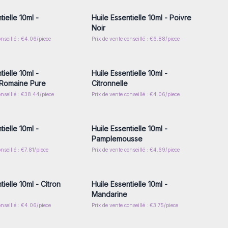
tielle 10ml -
Huile Essentielle 10ml - Poivre
Noir
onseillé : €4.06/piece
Prix de vente conseillé : €6.88/piece
z-vous ou inscrivez-
Connectez-vous ou inscrivez-
r accéder aux prix de
vous pour accéder aux prix de
gros
gros
tielle 10ml -
Huile Essentielle 10ml -
 Romaine Pure
Citronnelle
onseillé : €38.44/piece
Prix de vente conseillé : €4.06/piece
z-vous ou inscrivez-
Connectez-vous ou inscrivez-
r accéder aux prix de
vous pour accéder aux prix de
gros
gros
tielle 10ml -
Huile Essentielle 10ml -
Pamplemousse
nseillé : €7.81/piece
Prix de vente conseillé : €4.69/piece
z-vous ou inscrivez-
Connectez-vous ou inscrivez-
r accéder aux prix de
vous pour accéder aux prix de
gros
gros
tielle 10ml - Citron
Huile Essentielle 10ml -
Mandarine
onseillé : €4.06/piece
Prix de vente conseillé : €3.75/piece
z-vous ou inscrivez-
Connectez-vous ou inscrivez-
r accéder aux prix de
vous pour accéder aux prix de
gros
gros