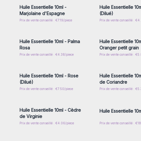
Huile Essentielle 10ml -
Huile Essentielle 10m
Marjolaine d'Espagne
(Dilué)
Prix de vente conseillé : €7.19/piece
Prix de vente conseillé : €4
Connectez-vous ou inscrivez-
Connectez-vous ou i
vous pour accéder aux prix de
vous pour accéder au
gros
gros
Huile Essentielle 10ml - Palma
Huile Essentielle 10m
Rosa
Oranger petit grain
Prix de vente conseillé : €4.38/piece
Prix de vente conseillé : €5
Connectez-vous ou inscrivez-
Connectez-vous ou i
vous pour accéder aux prix de
vous pour accéder au
gros
gros
Huile Essentielle 10ml - Rose
Huile Essentielle 10
(Dilué)
de Coriandre
Prix de vente conseillé : €7.50/piece
Prix de vente conseillé : €5.
Connectez-vous ou inscrivez-
Connectez-vous ou i
vous pour accéder aux prix de
vous pour accéder au
gros
gros
Huile Essentielle 10ml - Cèdre
Huile Essentielle 10
de Virginie
Prix de vente conseillé : €4.06/piece
Prix de vente conseillé : €1
Connectez-vous ou inscrivez-
Connectez-vous ou i
vous pour accéder aux prix de
vous pour accéder au
gros
gros