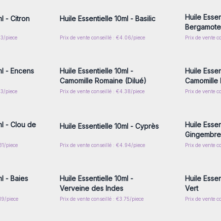
Huile Essen
l - Citron
Huile Essentielle 10ml - Basilic
Bergamote
13/piece
Prix de vente conseillé : €4.06/piece
Prix de vente c
nscrivez-
Connectez-vous ou inscrivez-
Connecte
x prix de
vous pour accéder aux prix de
vous pou
gros
ml - Encens
Huile Essentielle 10ml -
Huile Essen
Camomille Romaine (Dilué)
Camomille
13/piece
Prix de vente conseillé : €4.38/piece
Prix de vente c
nscrivez-
Connectez-vous ou inscrivez-
Connecte
x prix de
vous pour accéder aux prix de
vous pou
gros
ml - Clou de
Huile Essen
Huile Essentielle 10ml - Cyprès
Gingembre
31/piece
Prix de vente conseillé : €4.94/piece
Prix de vente co
nscrivez-
Connectez-vous ou inscrivez-
Connecte
x prix de
vous pour accéder aux prix de
vous pou
gros
l - Baies
Huile Essentielle 10ml -
Huile Essen
Verveine des Indes
Vert
.19/piece
Prix de vente conseillé : €3.75/piece
Prix de vente c
nscrivez-
Connectez-vous ou inscrivez-
Connecte
x prix de
vous pour accéder aux prix de
vous pou
gros