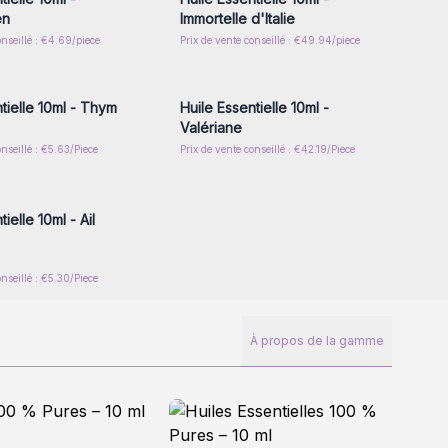
en
Immortelle d'Italie
onseillé : €4.69/piece
Prix de vente conseillé : €49.94/piece
z-vous ou inscrivez-
Connectez-vous ou inscrivez-
r accéder aux prix de
vous pour accéder aux prix de
gros
gros
tielle 10ml - Thym
Huile Essentielle 10ml -
Valériane
onseillé : €5.63/Piece
Prix de vente conseillé : €42.19/Piece
z-vous ou inscrivez-
r accéder aux prix de
gros
ielle 10ml - Ail
onseillé : €5.30/Piece
À propos de la gamme