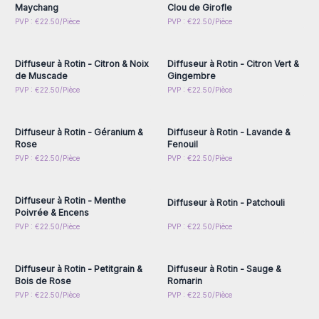
Maychang
Clou de Girofle
Connectez-vous ou
Connectez-vous ou
PVP : €22.50/Pièce
PVP : €22.50/Pièce
inscrivez-vous pour
inscrivez-vous pour
accéder aux prix de gros
accéder aux prix de gros
Diffuseur à Rotin - Citron & Noix
Diffuseur à Rotin - Citron Vert &
de Muscade
Gingembre
Connectez-vous ou
Connectez-vous ou
PVP : €22.50/Pièce
PVP : €22.50/Pièce
inscrivez-vous pour
inscrivez-vous pour
accéder aux prix de gros
accéder aux prix de gros
Diffuseur à Rotin - Géranium &
Diffuseur à Rotin - Lavande &
Rose
Fenouil
Connectez-vous ou
Connectez-vous ou
PVP : €22.50/Pièce
PVP : €22.50/Pièce
inscrivez-vous pour
inscrivez-vous pour
accéder aux prix de gros
accéder aux prix de gros
Diffuseur à Rotin - Menthe
Diffuseur à Rotin - Patchouli
Poivrée & Encens
Connectez-vous ou
Connectez-vous ou
PVP : €22.50/Pièce
PVP : €22.50/Pièce
inscrivez-vous pour
inscrivez-vous pour
accéder aux prix de gros
accéder aux prix de gros
Diffuseur à Rotin - Petitgrain &
Diffuseur à Rotin - Sauge &
Bois de Rose
Romarin
Connectez-vous ou
Connectez-vous ou
PVP : €22.50/Pièce
PVP : €22.50/Pièce
inscrivez-vous pour
inscrivez-vous pour
accéder aux prix de gros
accéder aux prix de gros