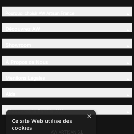
Pourquoi choisir AW Artisan France
Découvrez AW
Showroom
À Propos de Nous
Mentions Légales
Aide
Découvrez la Famille AW
×
Ce site Web utilise des
cookies
AW ARTISAN S.L