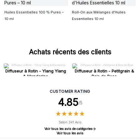
Huiles Essentielles 100 % Pures –
Roll-On aux Mélanges d'Huiles
10 ml
Essentielles 10 ml
Achats récents des clients
Diffuseur à Rotin - Ylang Ylang
Diffuseur à Rotin - Petitgrain &
& Mandarine
Bois de Rose
CUSTOMER RATING
4.85
/5
★
★
★
★
★
★
★
★
★
★
Selon 341 Avis
Voir tous les avis de catégories
Voir tous les avis