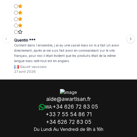
Quentin ***
Content dans l ensemble, j ai eu une cassé mais on m a fait un avoir
directement, après je me suis fait avoir en commandant sur le site
français, pour moi il était évident que les produits était de la même
langue mais raté tout est en anglais.
Sauzé-vaussais
27 avril 2026
aide@awartisan.fr
+34 626 72 83 05
WA:
+33 7 55 54 86 71
+34 626 72 83 05
Du Lundi Au Vendredi de 8h à 16h