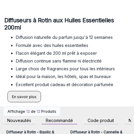
Diffuseurs à Rotin aux Huiles Essentielles
200ml
Diffusion naturelle du parfum jusqu'à 12 semaines
Formulé avec des huiles essentielles
Flacon élégant de 200 ml prêt à exposer
Diffusion continue sans flamme ni électricité
Large choix de fragrances pour tous les intérieurs
Idéal pour la maison, les hôtels, spas et bureaux
Excellent produit cadeau et décoration parfumée
En savoir plus
Affichage
12
de
12
Produits
Connectez-vous ou
Connectez-vous ou
inscrivez-vous pour
inscrivez-vous pour
Nouveautés
Recommandé
Code produit
N
accéder aux prix de gros
accéder aux prix de gros
Diffuseur à Rotin - Basilic &
Diffuseur à Rotin - Cannelle &