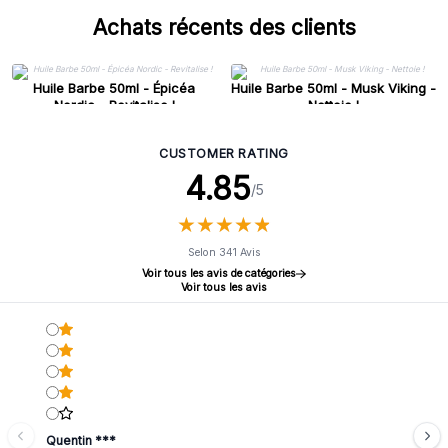
Achats récents des clients
Huile Barbe 50ml - Épicéa
Huile Barbe 50ml - Musk Viking -
Nordic - Revitalise !
Nettoie !
CUSTOMER RATING
4.85
/5
★
★
★
★
★
★
★
★
★
★
Selon 341 Avis
Voir tous les avis de catégories
Voir tous les avis
Quentin ***