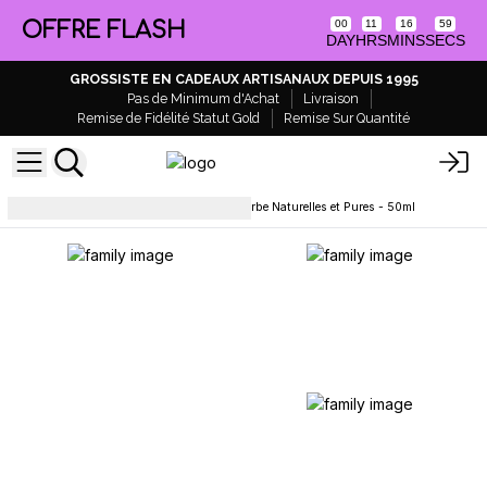
OFFRE FLASH
00
11
16
59
DAY
HRS
MINS
SECS
GROSSISTE EN CADEAUX ARTISANAUX DEPUIS 1995
Pas de Minimum d'Achat
Livraison
Remise de Fidélité Statut Gold
Remise Sur Quantité
Soins capillaires
Huiles à Barbe Naturelles et Pures - 50ml