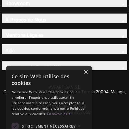
Showroom
À Propos de Nous
Mentions Légales
Aide
Découvrez la Famille AW
×
Ce site Web utilise des
cookies
AW ARTISAN S.L
Calle Caleta de Vélez Nº 39-41 P.I Santa Teresa 29004, Malaga,
Notre site Web utilise des cookies pour
Espagne
améliorer l'expérience utilisateur. En
utilisant notre site Web, vous acceptez tous
Nº TVA: ESB93657658
les cookies conformément à notre Politique
SIRET- EROI: ESB93657658
relative aux cookies.
En savoir plus
STRICTEMENT NÉCESSAIRES