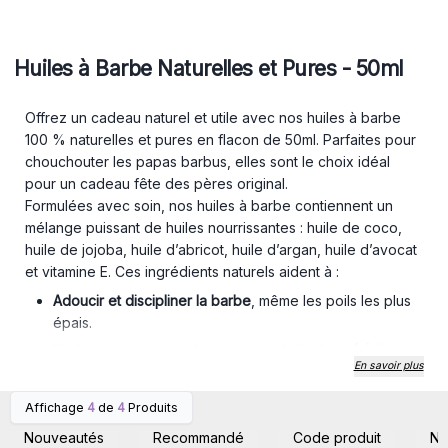
Huiles à Barbe Naturelles et Pures - 50ml
Offrez un cadeau naturel et utile avec nos huiles à barbe
100 % naturelles et pures en flacon de 50ml. Parfaites pour
chouchouter les papas barbus, elles sont le choix idéal
pour un cadeau fête des pères original.
Formulées avec soin, nos huiles à barbe contiennent un
mélange puissant de huiles nourrissantes : huile de coco,
huile de jojoba, huile d’abricot, huile d’argan, huile d’avocat
et vitamine E. Ces ingrédients naturels aident à :
Adoucir et discipliner la barbe
, même les poils les plus
épais.
Hydrater et protéger la peau sous la barbe,
réduisant
En savoir plus
sécheresse et démangeaisons.
Stimuler une barbe saine et brillante, dès les premières
Affichage
4
de
4
Produits
Connectez-vous ou
Connectez-vous ou
applications.
inscrivez-vous pour
inscrivez-vous pour
Nouveautés
Recommandé
Code produit
N
En plus de leur efficacité, ces huiles diffusent un parfum
accéder aux prix de gros
accéder aux prix de gros