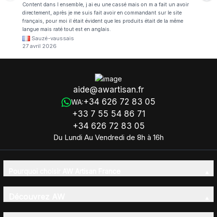
Content dans l ensemble, j ai eu une cassé mais on m a fait un avoir
directement, après je me suis fait avoir en commandant sur le site
français, pour moi il était évident que les produits était de la même
langue mais raté tout est en anglais.
Sauzé-vaussais
27 avril 2026
aide@awartisan.fr
+34 626 72 83 05
WA:
+33 7 55 54 86 71
+34 626 72 83 05
Du Lundi Au Vendredi de 8h à 16h
Pourquoi choisir AW Artisan France
Découvrez AW