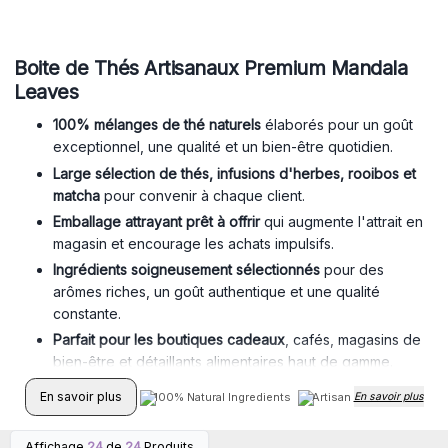
Boite de Thés Artisanaux Premium Mandala
Leaves
100% mélanges de thé naturels
élaborés pour un goût
exceptionnel, une qualité et un bien-être quotidien.
Large sélection de thés, infusions d'herbes, rooibos et
matcha
pour convenir à chaque client.
Emballage attrayant prêt à offrir
qui augmente l'attrait en
magasin et encourage les achats impulsifs.
Ingrédients soigneusement sélectionnés
pour des
arômes riches, un goût authentique et une qualité
constante.
Parfait pour les boutiques cadeaux
, cafés, magasins de
bien-être et détaillants alimentaires haut de gamme.
Valeur perçue élevée
avec un excellent potentiel de
En savoir plus
100% Natural Ingredients
Artisan Product
En savoir plus
Hand
rachat et des marges de détail attrayantes.
Affichage
24
de
24
Produits