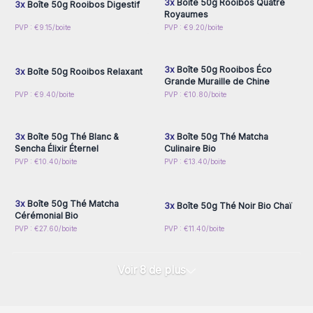
3x
Boîte 50g Rooibos Quatre
3x
Boîte 50g Rooibos Digestif
Royaumes
Connectez-vous ou
Connectez-vous ou
PVP : €9.15/boite
PVP : €9.20/boite
inscrivez-vous pour
inscrivez-vous pour
accéder aux prix de gros
accéder aux prix de gros
3x
Boîte 50g Rooibos Éco
3x
Boîte 50g Rooibos Relaxant
Grande Muraille de Chine
Connectez-vous ou
Connectez-vous ou
PVP : €9.40/boite
PVP : €10.80/boite
inscrivez-vous pour
inscrivez-vous pour
accéder aux prix de gros
accéder aux prix de gros
3x
Boîte 50g Thé Blanc &
3x
Boîte 50g Thé Matcha
Sencha Élixir Éternel
Culinaire Bio
Connectez-vous ou
Connectez-vous ou
PVP : €10.40/boite
PVP : €13.40/boite
inscrivez-vous pour
inscrivez-vous pour
accéder aux prix de gros
accéder aux prix de gros
3x
Boîte 50g Thé Matcha
3x
Boîte 50g Thé Noir Bio Chaï
Cérémonial Bio
PVP : €27.60/boite
PVP : €11.40/boite
Voir 8 de plus