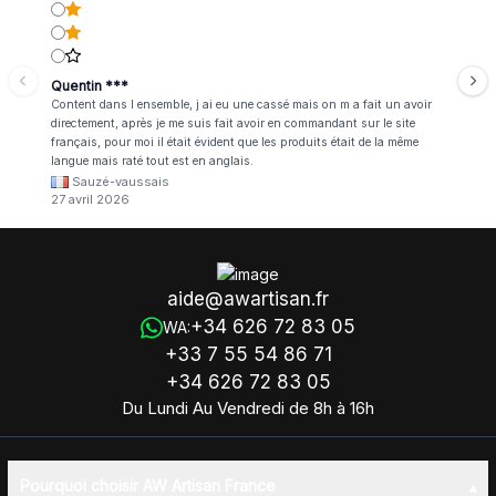
Quentin ***
Content dans l ensemble, j ai eu une cassé mais on m a fait un avoir
directement, après je me suis fait avoir en commandant sur le site
français, pour moi il était évident que les produits était de la même
langue mais raté tout est en anglais.
Sauzé-vaussais
27 avril 2026
aide@awartisan.fr
+34 626 72 83 05
WA:
+33 7 55 54 86 71
+34 626 72 83 05
Du Lundi Au Vendredi de 8h à 16h
Pourquoi choisir AW Artisan France