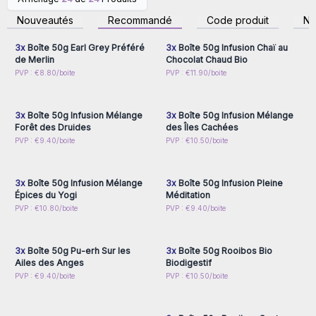
Connectez-vous ou
Connectez-vous ou
inscrivez-vous pour
inscrivez-vous pour
Nouveautés
Recommandé
Code produit
N
accéder aux prix de gros
accéder aux prix de gros
3x
Boîte 50g Earl Grey Préféré
3x
Boîte 50g Infusion Chaï au
de Merlin
Chocolat Chaud Bio
Connectez-vous ou
Connectez-vous ou
PVP : €8.80/boite
PVP : €11.90/boite
inscrivez-vous pour
inscrivez-vous pour
accéder aux prix de gros
accéder aux prix de gros
3x
Boîte 50g Infusion Mélange
3x
Boîte 50g Infusion Mélange
Forêt des Druides
des Îles Cachées
Connectez-vous ou
Connectez-vous ou
PVP : €9.40/boite
PVP : €10.50/boite
inscrivez-vous pour
inscrivez-vous pour
accéder aux prix de gros
accéder aux prix de gros
3x
Boîte 50g Infusion Mélange
3x
Boîte 50g Infusion Pleine
Épices du Yogi
Méditation
Connectez-vous ou
Connectez-vous ou
PVP : €10.80/boite
PVP : €9.40/boite
inscrivez-vous pour
inscrivez-vous pour
accéder aux prix de gros
accéder aux prix de gros
3x
Boîte 50g Pu-erh Sur les
3x
Boîte 50g Rooibos Bio
Ailes des Anges
Biodigestif
Connectez-vous ou
Connectez-vous ou
PVP : €9.40/boite
PVP : €10.50/boite
inscrivez-vous pour
inscrivez-vous pour
accéder aux prix de gros
accéder aux prix de gros