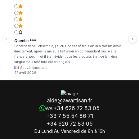
Quentin ***
Content dans l ensemble, j ai eu une cassé mais on m a fait un avoir
directement, après je me suis fait avoir en commandant sur le site
français, pour moi il était évident que les produits était de la même
langue mais raté tout est en anglais.
Sauzé-vaussais
27 avril 2026
aide@awartisan.fr
+34 626 72 83 05
WA:
+33 7 55 54 86 71
+34 626 72 83 05
Du Lundi Au Vendredi de 8h à 16h