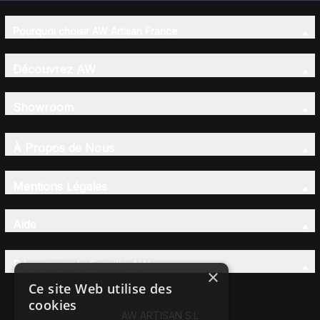
Pourquoi choisir AW Artisan France
Découvrez AW
Showroom
À Propos de Nous
Mentions Légales
Aide
Découvrez la Famille AW
×
Ce site Web utilise des
cookies
AW ARTISAN S.L