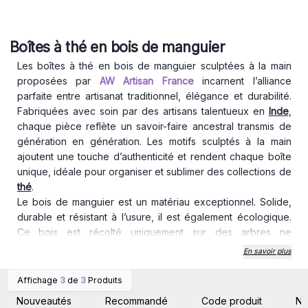
Boîtes à thé en bois de manguier
Les boîtes à thé en bois de manguier sculptées à la main
proposées par
AW Artisan France
incarnent l’alliance
parfaite entre artisanat traditionnel, élégance et durabilité.
Fabriquées avec soin par des artisans talentueux en
Inde
,
chaque pièce reflète un savoir-faire ancestral transmis de
génération en génération. Les motifs sculptés à la main
ajoutent une touche d’authenticité et rendent chaque boîte
unique, idéale pour organiser et sublimer des collections de
thé
.
Le bois de manguier est un matériau exceptionnel. Solide,
durable et résistant à l’usure, il est également écologique.
Ce bois est récolté uniquement sur des arbres ne
produisant plus de fruits, ce qui en fait une ressource
En savoir plus
renouvelable et respectueuse de l’environnement. Son
grain naturel, riche et varié, donne à chaque boîte un
Affichage
3
de
3
Produits
Connectez-vous ou
Connectez-vous ou
caractère distinct qui allie charme rustique et raffinement.
inscrivez-vous pour
inscrivez-vous pour
Nouveautés
Recommandé
Code produit
N
accéder aux prix de gros
accéder aux prix de gros
Ces boîtes, dotées de fermoirs en laiton vintage,