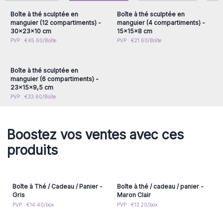
garantissent la fraîcheur des thés tout en ajoutant une note
Boîte à thé sculptée en
Boîte à thé sculptée en
d’élégance intemporelle. Leur esthétique s’intègre
manguier (12 compartiments) -
manguier (4 compartiments) -
30x23x10 cm
15x15x8 cm
parfaitement dans des boutiques spécialisées
Connectez-vous ou
PVP : €45.60/Boîte
PVP : €21.60/Boîte
en
décoration intérieure
, accessoires de cuisine ou thés
inscrivez-vous pour
accéder aux prix de gros
haut de gamme, tout en séduisant une clientèle soucieuse
de qualité et de responsabilité écologique.
Boîte à thé sculptée en
En tant que grossiste français engagé,
AW Artisan France
manguier (6 compartiments) -
vous propose des produits qui mettent en lumière le
23x15x9,5 cm
PVP : €33.60/Boîte
meilleur de l’artisanat indien et les atouts du bois de
manguier. Ces boîtes pratiques et décoratives sont une
véritable invitation à la découverte et un ajout
Boostez vos ventes avec ces
incontournable à votre inventaire.
Commandez dès maintenant pour offrir à vos clients une
produits
solution de rangement élégante et durable !
Boîte à Thé / Cadeau / Panier -
Boîte à thé / cadeau / panier -
Gris
Maron Clair
PVP : €14.40/box
PVP : €13.20/box