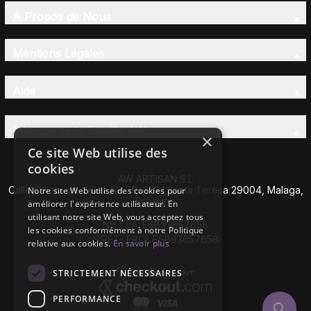
À Propos de Nous
Mentions Légales
Aide
Découvrez la Famille AW
×
Ce site Web utilise des
cookies
AW ARTISAN S.L
Calle Caleta de Vélez Nº 39-41 P.I Santa Teresa 29004, Malaga,
Notre site Web utilise des cookies pour
Espagne
améliorer l'expérience utilisateur. En
utilisant notre site Web, vous acceptez tous
Nº TVA: ESB93657658
les cookies conformément à notre Politique
SIRET- EROI: ESB93657658
relative aux cookies.
En savoir plus
STRICTEMENT NÉCESSAIRES
PERFORMANCE