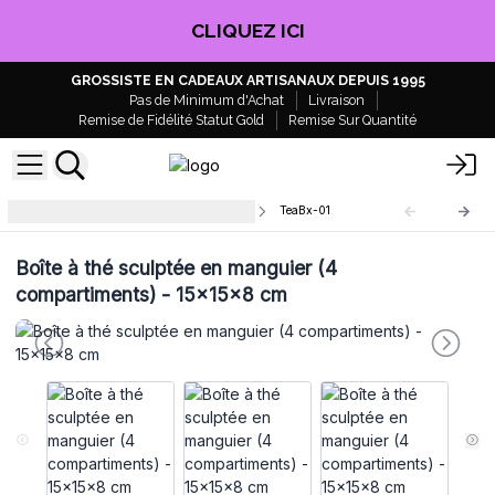
CLIQUEZ ICI
GROSSISTE EN CADEAUX ARTISANAUX DEPUIS 1995
Pas de Minimum d'Achat
Livraison
Remise de Fidélité Statut Gold
Remise Sur Quantité
Boîtes à thé en bois de manguier
TeaBx-01
Boîte à thé sculptée en manguier (4
compartiments) - 15x15x8 cm