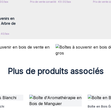
.00/box
Prix de vente conseillé : €9.00/box
Prix de vente c
nscrivez-
x prix de
venirs en
 Arbre de
4.40/box
Plus de produits associés
chi
Boîte en Bois É