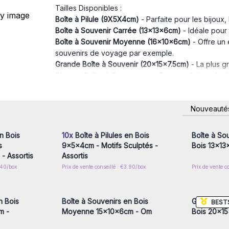
Tailles Disponibles :
Boîte à Pilule (9X5X4cm)
- Parfaite pour les bijoux,
Boîte à Souvenir Carrée (13x13x6cm)
- Idéale pour
Boîte à Souvenir Moyenne (16x10x6cm)
- Offre un
souvenirs de voyage par exemple.
Grande Boîte à Souvenir (20x15x7.5cm)
- La plus g
Chaque Boîte à Souvenirs en Bois est fabriquée à p
une longévité exceptionnelles. Les motifs uniques
son design, vous permettant de choisir la boîte qui
nscrivez-
Connectez-vous ou inscrivez-
Connecte
Nouveauté
Ces boîtes sont plus qu'un simple espace de ra
x prix de
vous pour accéder aux prix de
vous pou
gros
précieux de vos clients avec élégance.
Les Boîtes à Souvenirs en Bois d'AW Artisan F
n Bois
10x
Boîte à Pilules en Bois
Boîte à So
anniversaires, les naissances, ou toute autre occasi
s
9x5x4cm - Motifs Sculptés -
Bois 13x1
gamme de produits de cadeaux en gros, car elle
- Assortis
Assortis
clients.
.40/box
Prix de vente conseillé : €3.90/box
Prix de vente c
nscrivez-
Connectez-vous ou inscrivez-
Connecte
Découvrez comment nos Boîtes à Souvenirs en Bo
x prix de
vous pour accéder aux prix de
vous pou
gros
Commandez dès aujourd'hui et offrez à vos cli
précieux souvenir. AW Artisan France, où chaque ins
n Bois
Boîte à Souvenirs en Bois
Grande Boî
BEST
m -
Moyenne 15x10x6cm - Om
Bois 20x15