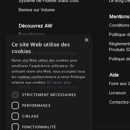
Système de Fidélité Statut Gold
Le Blog D
Remise sur Volume
Mentions
Conditions
Découvrez AW
Dropshipping
Politique 
×
Ce site Web utilise des
Fullfilment Service EU
Règlement 
Produits (
cookies
Services de Marketing Digital
Politque d
Notre site Web utilise des cookies pour
Commerce Éthique
améliorer l'expérience utilisateur. En
utilisant notre site Web, vous acceptez tous
Aide
les cookies conformément à notre Politique
Showroom
relative aux cookies.
En savoir plus
Foire aux 
Rendez-vous Visite Showroom
Livraison
STRICTEMENT NÉCESSAIRES
Contactez
PERFORMANCE
CIBLAGE
FONCTIONNALITÉ