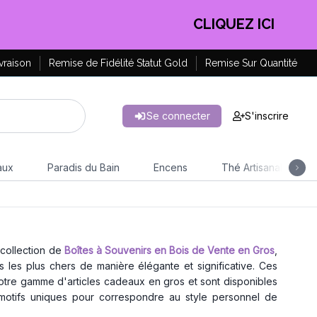
EN PROFITER !
vraison
Remise de Fidélité Statut Gold
Remise Sur Quantité
Se connecter
S'inscrire
aux
Paradis du Bain
Encens
Thé Artisanal
 collection de
Boîtes à Souvenirs en Bois de Vente en Gros
,
 les plus chers de manière élégante et significative. Ces
notre gamme d'articles cadeaux en gros et sont disponibles
 motifs uniques pour correspondre au style personnel de