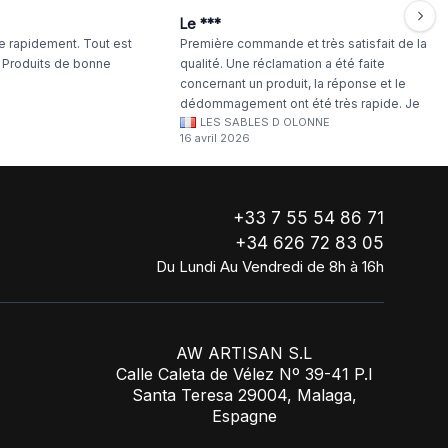
Le ***
 rapidement. Tout est
Première commande et très satisfait de la
. Produits de bonne
qualité. Une réclamation a été faite
concernant un produit, la réponse et le
dédommagement ont été très rapide. Je
LES SABLES D OLONNE
continuerai à commander chez WA Artisan
16 avril 2026
!
+33 7 55 54 86 71
+34 626 72 83 05
Du Lundi Au Vendredi de 8h à 16h
AW ARTISAN S.L
Calle Caleta de Vélez Nº 39-41 P.I
Santa Teresa 29004, Malaga,
Espagne