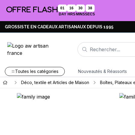
OFFRE FLASH
01
16
30
37
DAY
HRS
MINS
SECS
GROSSISTE EN CADEAUX ARTISANAUX DEPUIS 1995
Toutes les catégories
Nouveautés & Réassorts
Déco, textile et Articles de Maison
Boîtes, Plateaux 