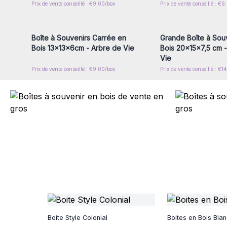
Prix de vente conseillé : €9.00/box
Prix de vente conseillé : €9
Connectez-vous ou inscrivez-
Connectez-vous ou i
vous pour accéder aux prix de
vous pour accéder au
gros
gros
Boîte à Souvenirs Carrée en
Grande Boîte à Sou
Bois 13x13x6cm - Arbre de Vie
Bois 20x15x7,5 cm -
Vie
Prix de vente conseillé : €9.00/box
Prix de vente conseillé : €1
Boite Style Colonial
Boites en Bois Blan