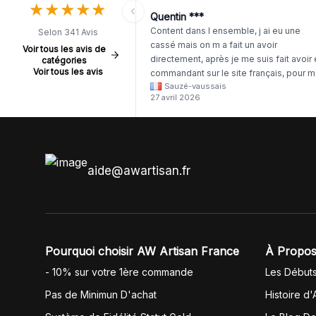
★
★
★
★
★
★
★
★
★
★
Quentin ***
Content dans l ensemble, j ai eu une
Selon 341 Avis
cassé mais on m a fait un avoir
Voir tous les avis de
directement, après je me suis fait avoir
catégories
Voir tous les avis
commandant sur le site français, pour m
Sauzé-vaussais
il était évident que les produits était de 
27 avril 2026
même langue mais raté tout est en
anglais.
aide@awartisan.fr
Pourquoi choisir AW Artisan France
À Propos
- 10% sur votre 1ère commande
Les Début
Pas de Minimun D'achat
Histoire d'