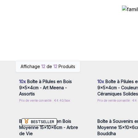
Connectez-vous ou inscrivez-
Connectez-vous ou i
Affichage
12
de
12
Produits
vous pour accéder aux prix de
vous pour accéder au
gros
gros
10x
Boîte à Pilules en Bois
10x
Boîte à Pilules e
9x5x4cm - Art Meena -
9x5x4cm - Couleur
Assortis
Céramiques Solides 
Prix de vente conseillé : €4.40/box
Prix de vente conseillé : €4
Connectez-vous ou inscrivez-
Connectez-vous ou i
vous pour accéder aux prix de
vous pour accéder au
gros
gros
Boîte à Souvenirs en Bois
Boîte à Souvenirs e
BESTSELLER
Moyenne 15x10x6cm - Arbre
Moyenne 15x10x6c
de Vie
Bouddha