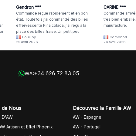
Gendron ***
CARINE ***
Commande reçue rapidement et en bon
Commande arrivée
état. Toutefois j'ai commandé des billes
très bien emballé
 en
effervescente Pina colada, j'ai reçu à la
manufacture.
oi
place des billes fraise. Un petit peu
Fouilloy
Corbonod
la
dommage
25 avril 2026
24 avril 2026
+34 626 72 83 05
WA:
 de Nous
Découvrez la Famille AW
s D'AW
AW - Espagne
AW Artisan et Effet Phoenix
AW -
Portugal