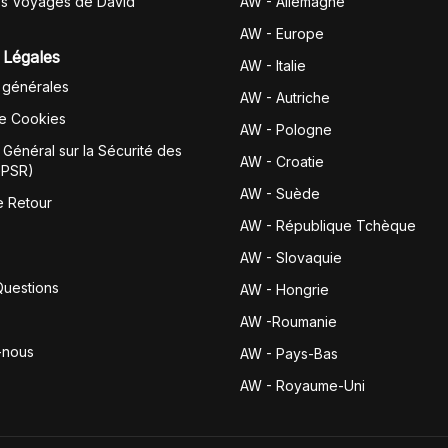
es Voyages de David
AW - Allemagne
AW - Europe
 Légales
AW - Italie
 générales
AW - Autriche
de Cookies
AW - Pologne
Général sur la Sécurité des
AW - Croatie
GPSR)
AW - Suède
e Retour
AW - République Tchèque
AW - Slovaquie
Questions
AW - Hongrie
AW -Roumanie
-nous
AW - Pays-Bas
AW - Royaume-Uni