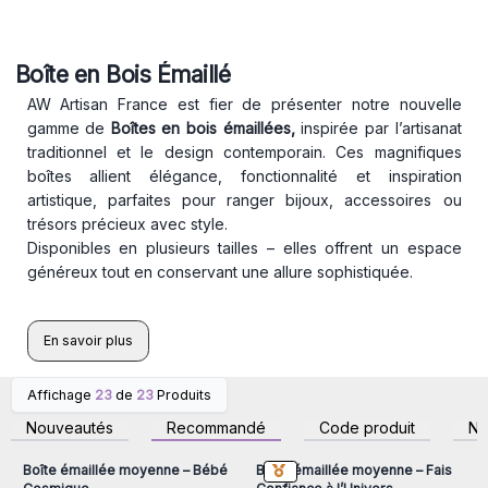
Boîte en Bois Émaillé
AW Artisan France est fier de présenter notre nouvelle
gamme de
Boîtes en bois émaillées,
inspirée par l’artisanat
traditionnel et le design contemporain. Ces magnifiques
boîtes allient élégance, fonctionnalité et inspiration
artistique, parfaites pour ranger bijoux, accessoires ou
trésors précieux avec style.
Disponibles en plusieurs tailles – elles offrent un espace
généreux tout en conservant une allure sophistiquée.
En savoir plus
Affichage
23
de
23
Produits
Connectez-vous ou
Connectez-vous ou
inscrivez-vous pour
inscrivez-vous pour
Nouveautés
Recommandé
Code produit
N
accéder aux prix de gros
accéder aux prix de gros
Boîte émaillée moyenne – Bébé
Boîte émaillée moyenne – Fais