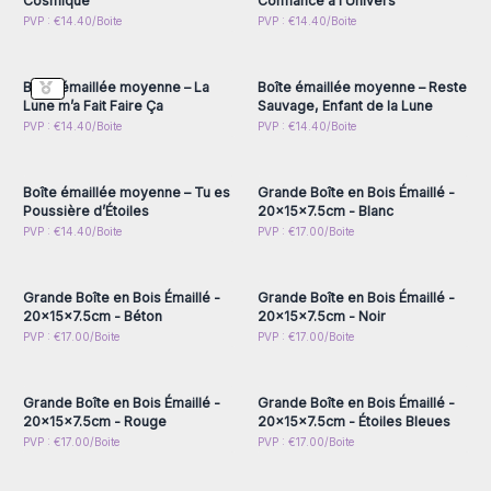
Cosmique
Confiance à l’Univers
Connectez-vous ou
Connectez-vous ou
PVP : €14.40/Boite
PVP : €14.40/Boite
inscrivez-vous pour
inscrivez-vous pour
accéder aux prix de gros
accéder aux prix de gros
Boîte émaillée moyenne – La
Boîte émaillée moyenne – Reste
Lune m’a Fait Faire Ça
Sauvage, Enfant de la Lune
Connectez-vous ou
Connectez-vous ou
PVP : €14.40/Boite
PVP : €14.40/Boite
inscrivez-vous pour
inscrivez-vous pour
accéder aux prix de gros
accéder aux prix de gros
Boîte émaillée moyenne – Tu es
Grande Boîte en Bois Émaillé -
Poussière d’Étoiles
20x15x7.5cm - Blanc
Connectez-vous ou
Connectez-vous ou
PVP : €14.40/Boite
PVP : €17.00/Boite
inscrivez-vous pour
inscrivez-vous pour
accéder aux prix de gros
accéder aux prix de gros
Grande Boîte en Bois Émaillé -
Grande Boîte en Bois Émaillé -
20x15x7.5cm - Béton
20x15x7.5cm - Noir
Connectez-vous ou
Connectez-vous ou
PVP : €17.00/Boite
PVP : €17.00/Boite
inscrivez-vous pour
inscrivez-vous pour
accéder aux prix de gros
accéder aux prix de gros
Grande Boîte en Bois Émaillé -
Grande Boîte en Bois Émaillé -
20x15x7.5cm - Rouge
20x15x7.5cm - Étoiles Bleues
Connectez-vous ou
Connectez-vous ou
PVP : €17.00/Boite
PVP : €17.00/Boite
inscrivez-vous pour
inscrivez-vous pour
accéder aux prix de gros
accéder aux prix de gros