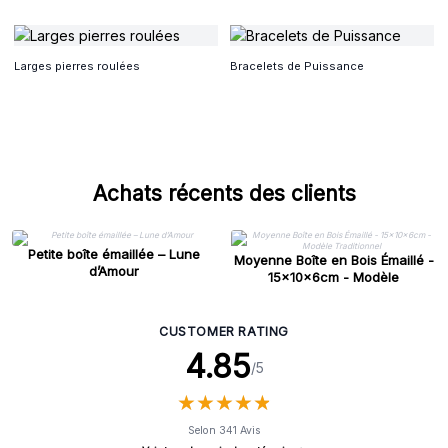
Larges pierres roulées
Bracelets de Puissance
Achats récents des clients
Petite boîte émaillée – Lune
Moyenne Boîte en Bois Émaillé -
d’Amour
15x10x6cm - Modèle
Traditionnel
CUSTOMER RATING
4.85
/5
★
★
★
★
★
★
★
★
★
★
Selon 341 Avis