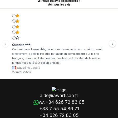
Voir tous les avis de catégories
Voir tous les avis
Quentin ***
Content dans l ensemble, j ai eu une cassé mais on m a fait un avoir
directement, après je me suis fait avoir en commandant sur le site
français, pour moi il était évident que les produits était de la même
langue mais raté tout est en anglais.
Sauzé-vaussais
27 avril 2026
aide@awartisan.fr
+34 626 72 83 05
WA:
+33 7 55 54 86 71
+34 626 72 83 05