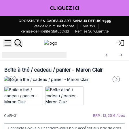
CLIQUEZ ICI
GROSSISTE EN CADEAUX ARTISANAUX DEPUIS 1995
Pas de Minimum d'Achat
Livraison
Remise de Fidélité Statut Gold
Remise Sur Quantité
Boite Style Colonial
ColB-31
Boîte à thé / cadeau / panier - Maron Clair
ColB-31
RRP : 13,20 € / box
Connectez-vous ou inscrivez-vous pour accéder aux prix de gros