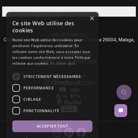
Découvrez la Famille AW
×
Ce site Web utilise des
cookies
AW ARTISAN S.L
Calle Caleta de Vélez Nº 39-41 P.I Santa Teresa 29004, Malaga,
Notre site Web utilise des cookies pour
Espagne
améliorer l'expérience utilisateur. En
utilisant notre site Web, vous acceptez tous
Nº TVA: ESB93657658
les cookies conformément à notre Politique
SIRET- EROI: ESB93657658
relative aux cookies.
En savoir plus
STRICTEMENT NÉCESSAIRES
PERFORMANCE
CIBLAGE
FONCTIONNALITÉ
ACCEPTER TOUT