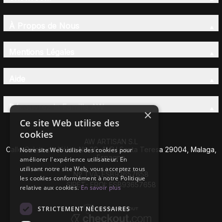
À Propos de Nous
Mentions Légales
Aide
Découvrez la Famille AW
×
Ce site Web utilise des
cookies
AW ARTISAN S.L
Calle Caleta de Vélez Nº 39-41 P.I Santa Teresa 29004, Malaga,
Notre site Web utilise des cookies pour
Espagne
améliorer l'expérience utilisateur. En
utilisant notre site Web, vous acceptez tous
Nº TVA: ESB93657658
les cookies conformément à notre Politique
SIRET- EROI: ESB93657658
relative aux cookies.
En savoir plus
STRICTEMENT NÉCESSAIRES