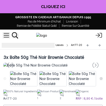
CLIQUEZ ICI
GROSSISTE EN CADEAUX ARTISANAUX DEPUIS 1995
Pas de Minimum d'Achat
Livraison
Remise de Fidélité Statut Gold
Remise Sur Quantité
Boite de Thés Artisanaux Mandala Leaves
ArtTT-20
3x
Boîte 50g Thé Noir Brownie Chocolaté
100% Natural Ingredients
Artisan Product
Handmade
Organic
ArtTT-20
RRP : 8,90 € / boite