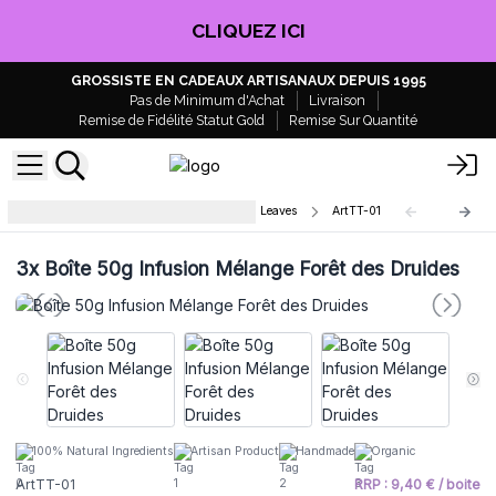
CLIQUEZ ICI
GROSSISTE EN CADEAUX ARTISANAUX DEPUIS 1995
Pas de Minimum d'Achat
Livraison
Remise de Fidélité Statut Gold
Remise Sur Quantité
Boite de Thés Artisanaux Mandala Leaves
ArtTT-01
3x
Boîte 50g Infusion Mélange Forêt des Druides
100% Natural Ingredients
Artisan Product
Handmade
Organic
ArtTT-01
RRP : 9,40 € / boite