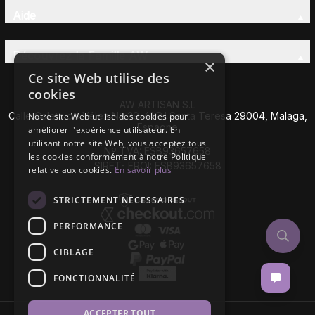
Aide
Découvrez la Famille AW
×
Ce site Web utilise des
cookies
AW ARTISAN S.L
Calle Caleta de Vélez Nº 39-41 P.I Santa Teresa 29004, Malaga,
Notre site Web utilise des cookies pour
Espagne
améliorer l'expérience utilisateur. En
utilisant notre site Web, vous acceptez tous
Nº TVA: ESB93657658
les cookies conformément à notre Politique
SIRET- EROI: ESB93657658
relative aux cookies.
En savoir plus
STRICTEMENT NÉCESSAIRES
PERFORMANCE
CIBLAGE
FONCTIONNALITÉ
ACCEPTER TOUT