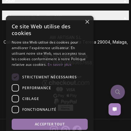
Aide
Découvrez la Famille AW
×
Ce site Web utilise des
cookies
AW ARTISAN S.L
Calle Caleta de Vélez Nº 39-41 P.I Santa Teresa 29004, Malaga,
Notre site Web utilise des cookies pour
Espagne
améliorer l'expérience utilisateur. En
utilisant notre site Web, vous acceptez tous
Nº TVA: ESB93657658
les cookies conformément à notre Politique
SIRET- EROI: ESB93657658
relative aux cookies.
En savoir plus
STRICTEMENT NÉCESSAIRES
PERFORMANCE
CIBLAGE
FONCTIONNALITÉ
ACCEPTER TOUT