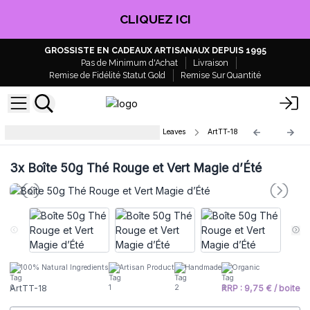
CLIQUEZ ICI
GROSSISTE EN CADEAUX ARTISANAUX DEPUIS 1995
Pas de Minimum d'Achat
Livraison
Remise de Fidélité Statut Gold
Remise Sur Quantité
Boite de Thés Artisanaux Mandala Leaves
ArtTT-18
3x
Boîte 50g Thé Rouge et Vert Magie d’Été
100% Natural Ingredients
Artisan Product
Handmade
Organic
ArtTT-18
RRP : 9,75 € / boite