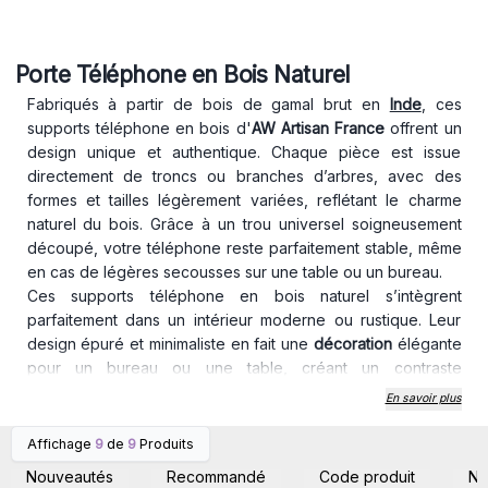
Porte Téléphone en Bois Naturel
Fabriqués à partir de bois de gamal brut en
Inde
, ces
supports téléphone en bois d'
AW Artisan France
offrent un
design unique et authentique. Chaque pièce est issue
directement de troncs ou branches d’arbres, avec des
formes et tailles légèrement variées, reflétant le charme
naturel du bois. Grâce à un trou universel soigneusement
découpé, votre téléphone reste parfaitement stable, même
en cas de légères secousses sur une table ou un bureau.
Ces supports téléphone en bois naturel s’intègrent
parfaitement dans un intérieur moderne ou rustique. Leur
design épuré et minimaliste en fait une
décoration
élégante
pour un bureau ou une table, créant un contraste
magnifique entre la modernité du téléphone et l’aspect
En savoir plus
chaleureux du bois brut.
Légers et compacts, ils prennent peu de place sur le
Affichage
9
de
9
Produits
Connectez-vous ou
Connectez-vous ou
bureau et sont faciles à ranger lorsqu’ils ne sont pas
inscrivez-vous pour
inscrivez-vous pour
Nouveautés
Recommandé
Code produit
N
accéder aux prix de gros
accéder aux prix de gros
utilisés.
Contrairement aux supports en plastique standard,