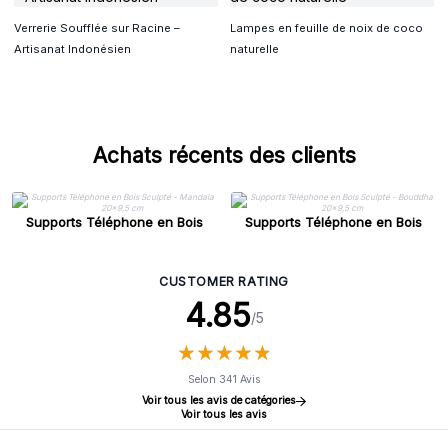
Verrerie Soufflée sur Racine –
Lampes en feuille de noix de coco
Artisanat Indonésien
naturelle
Achats récents des clients
Supports Téléphone en Bois
Supports Téléphone en Bois
Sculpté - Mandala 20x9,5 cm
Sculpté - Bouddha 20x9,5 cm
CUSTOMER RATING
4.85
/5
★
★
★
★
★
★
★
★
★
★
Selon 341 Avis
Voir tous les avis de catégories
Voir tous les avis