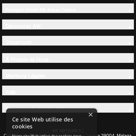
Pourquoi choisir AW Artisan France
Découvrez AW
Showroom
À Propos de Nous
Mentions Légales
Aide
Découvrez la Famille AW
×
Ce site Web utilise des
cookies
AW ARTISAN S.L
Calle Caleta de Vélez Nº 39-41 P.I Santa Teresa 29004, Malaga,
Notre site Web utilise des cookies pour