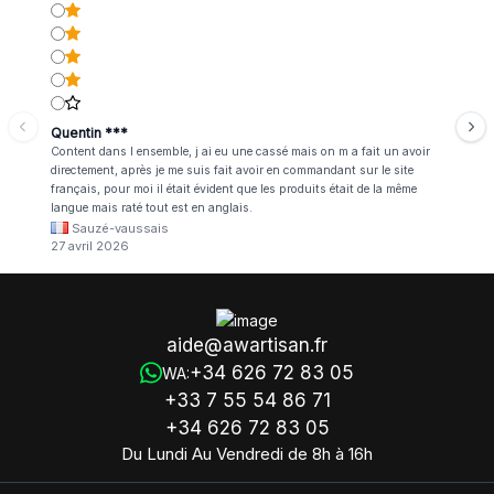
Quentin ***
Content dans l ensemble, j ai eu une cassé mais on m a fait un avoir
directement, après je me suis fait avoir en commandant sur le site
français, pour moi il était évident que les produits était de la même
langue mais raté tout est en anglais.
Sauzé-vaussais
27 avril 2026
aide@awartisan.fr
+34 626 72 83 05
WA:
+33 7 55 54 86 71
+34 626 72 83 05
Du Lundi Au Vendredi de 8h à 16h