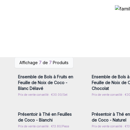
Connectez-vous ou inscrivez-
Connectez-vous ou i
Affichage
7
de
7
Produits
vous pour accéder aux prix de
vous pour accéder au
gros
gros
Ensemble de Bols à Fruits en
Ensemble de Bols à 
Feuille de Noix de Coco -
Feuille de Noix de 
Blanc Délavé
Chocolat
Prix de vente conseillé : €30.00/Set
Prix de vente conseillé : €3
Connectez-vous ou inscrivez-
Connectez-vous ou i
vous pour accéder aux prix de
vous pour accéder au
gros
gros
Présentoir à Thé en Feuilles
Présentoir à Thé en 
de Coco - Blanchi
de Coco - Naturel
Prix de vente conseillé : €13.80/Piece
Prix de vente conseillé : €1