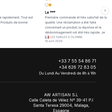
Le ***
 rapidement. Tout est
Première commande et très satisfait de la
. Produits de bonne
qualité. Une réclamation a été faite
concernant un produit, la réponse et le
dédommagement ont été très rapide. Je
LES SABLES D OLONNE
continuerai à commander chez WA Artisan
16 avril 2026
!
+33 7 55 54 86 71
+34 626 72 83 05
Du Lundi Au Vendredi de 8h à 16h
AW ARTISAN S.L
Calle Caleta de Vélez Nº 39-41 P.I
Santa Teresa 29004, Malaga,
Espagne