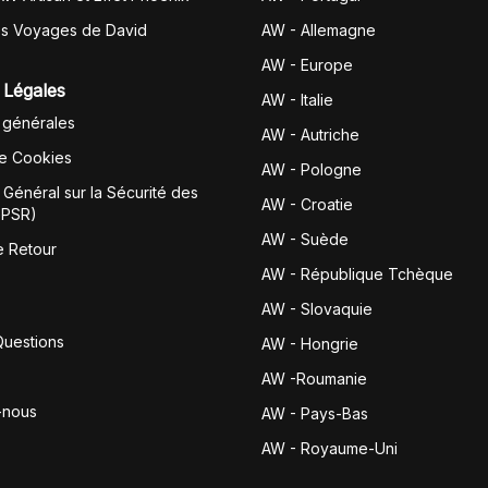
es Voyages de David
AW - Allemagne
AW - Europe
 Légales
AW - Italie
 générales
AW - Autriche
de Cookies
AW - Pologne
Général sur la Sécurité des
AW - Croatie
GPSR)
AW - Suède
e Retour
AW - République Tchèque
AW - Slovaquie
Questions
AW - Hongrie
AW -Roumanie
-nous
AW - Pays-Bas
AW - Royaume-Uni