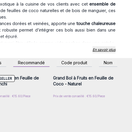
xotique à la cuisine de vos clients avec cet
ensemble de
 de feuilles de coco naturelles et de bois de manguier, ces
ues.
uances dorées et veinées, apporte une
touche chaleureuse
 robuste permet d’intégrer ces bols aussi bien dans une
et épuré.
ent aussi être utilisés comme vide-poches dans une entrée,
es accessoires de cuisine. Grâce à la légèreté du bois de
En savoir plus
 très résistants.
z-vous ou inscrivez-
Connectez-vous ou inscrivez-
s
Recommandé
Code produit
Nom
r accéder aux prix de
vous pour accéder aux prix de
gros
gros
ins : 40x20 cm / 30x15 cm / 25x11 cm.
ences.
 Fruits en Feuille de
Grand Bol à Fruits en Feuille de
SELLER
 est unique avec des variations de couleurs et de légères
nchi
Coco - Naturel
tisanale
.
ues, idéaux pour une décoration naturelle et tendance dans
onseillé : €15.60/Piece
Prix de vente conseillé : €15.60/Piece