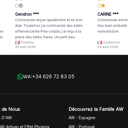
Gendron ***
CARINE ***
Commande reçue rapidement et en bon
Commande arrivée
état. Toutefois j'ai commandé des billes
très bien emballé
 en
effervescente Pina colada, j'ai reçu à la
manufacture.
oi
place des billes fraise. Un petit peu
Fouilloy
Corbonod
la
dommage
25 avril 2026
24 avril 2026
+34 626 72 83 05
WA:
 de Nous
Découvrez la Famille AW
s D'AW
AW - Espagne
AW Artisan et Effet Phoenix
AW -
Portugal