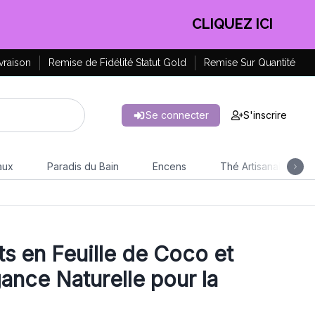
CLIQUEZ ICI
vraison
Remise de Fidélité Statut Gold
Remise Sur Quantité
Se connecter
S'inscrire
aux
Paradis du Bain
Encens
Thé Artisanal
ts en Feuille de Coco et
ance Naturelle pour la