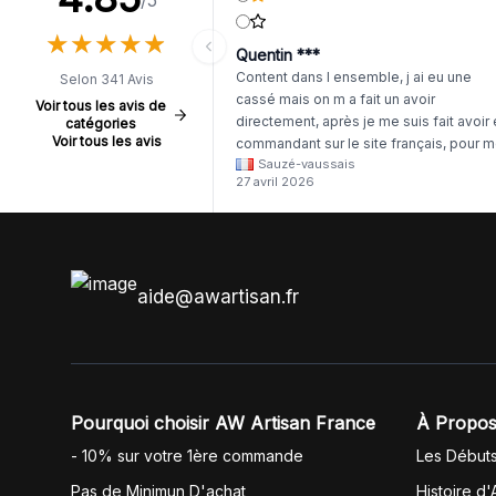
/5
★
★
★
★
★
★
★
★
★
★
Quentin ***
Content dans l ensemble, j ai eu une
Selon 341 Avis
cassé mais on m a fait un avoir
Voir tous les avis de
directement, après je me suis fait avoir
catégories
Voir tous les avis
commandant sur le site français, pour m
Sauzé-vaussais
il était évident que les produits était de 
27 avril 2026
même langue mais raté tout est en
anglais.
aide@awartisan.fr
Pourquoi choisir AW Artisan France
À Propos
- 10% sur votre 1ère commande
Les Début
Pas de Minimun D'achat
Histoire d'