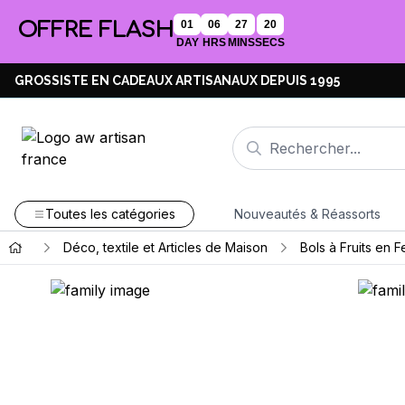
OFFRE FLASH
01
06
27
20
DAY
HRS
MINS
SECS
GROSSISTE EN CADEAUX ARTISANAUX DEPUIS 1995
Toutes les catégories
Nouveautés & Réassorts
Déco, textile et Articles de Maison
Bols à Fruits en 