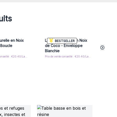
uits
relle en Noix
Lampe Naturelle en Noix
Lamp
BESTSELLER
 Boucle
de Coco - Enveloppe
de C
Blanchie
Gris
Prix de vente conseillé : €20.40/Lamp
Prix de vente conseillé : €20.40/Lamp