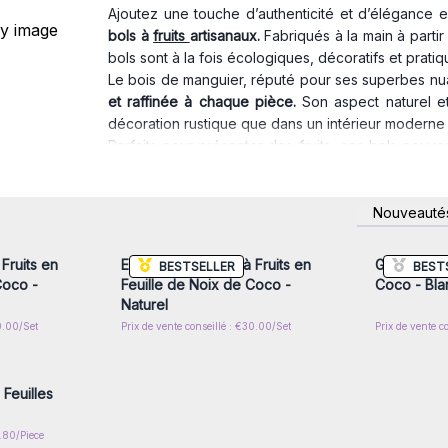
Ajoutez une touche d’authenticité et d’élégance e
bols à
fruits
artisanaux.
Fabriqués à la main à partir
bols sont à la fois écologiques, décoratifs et pratiq
Le bois de manguier, réputé pour ses superbes n
et raffinée à chaque pièce.
Son aspect naturel et
décoration rustique que dans un intérieur moderne 
Parfaits pour présenter des fruits, ces bols peuv
centre de table élégant ou même pour y déposer d
manguier, ils sont faciles à manipuler tout en restant
nscrivez-
Connectez-vous ou inscrivez-
Connecte
Caractéristiques de l’ensemble :
Nouveauté
x prix de
vous pour accéder aux prix de
vous pou
gros
3 tailles différentes pour s’adapter à tous les beso
Vente possible à l’unité ou en lot selon vos préfér
Fruits en
Ensemble de Bols à Fruits en
Grand Bol à
BESTSELLER
BEST
Produit 100 % naturel et fait main, chaque pièce
Coco -
Feuille de Noix de Coco -
Coco - Bla
imperfections qui témoignent de son authenticité ar
Naturel
Optez pour ces bols à fruits durables et écologiq
0.00/Set
Prix de vente conseillé : €30.00/Set
Prix de vente c
nscrivez-
la cuisine !
x prix de
Feuilles
3.80/Piece