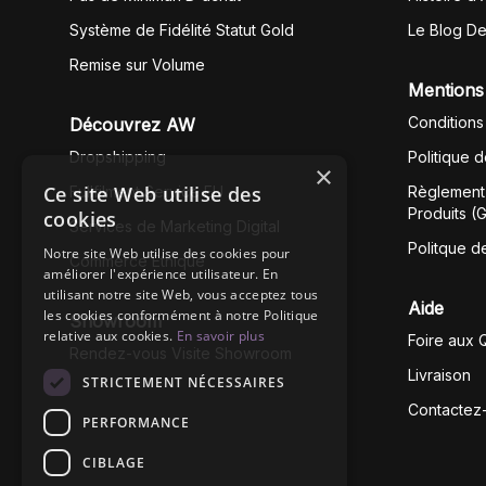
Système de Fidélité Statut Gold
Le Blog D
Remise sur Volume
Mentions
Conditions
Découvrez AW
Dropshipping
Politique 
×
Ce site Web utilise des
Fullfilment Service EU
Règlement 
Produits (
cookies
Services de Marketing Digital
Politque d
Notre site Web utilise des cookies pour
Commerce Éthique
améliorer l'expérience utilisateur. En
utilisant notre site Web, vous acceptez tous
Aide
les cookies conformément à notre Politique
Showroom
relative aux cookies.
En savoir plus
Foire aux 
Rendez-vous Visite Showroom
Livraison
STRICTEMENT NÉCESSAIRES
Contactez
PERFORMANCE
CIBLAGE