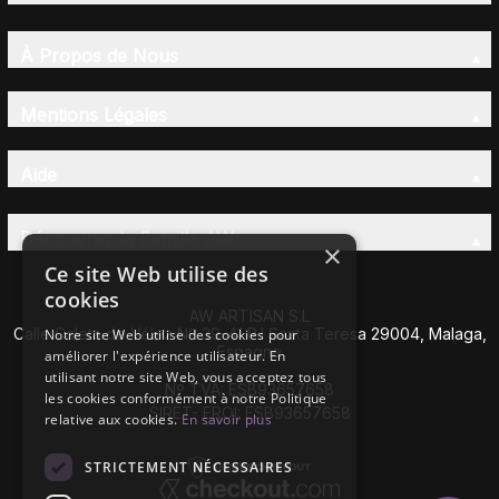
À Propos de Nous
Mentions Légales
Aide
Découvrez la Famille AW
×
Ce site Web utilise des
cookies
AW ARTISAN S.L
Calle Caleta de Vélez Nº 39-41 P.I Santa Teresa 29004, Malaga,
Notre site Web utilise des cookies pour
Espagne
améliorer l'expérience utilisateur. En
utilisant notre site Web, vous acceptez tous
Nº TVA: ESB93657658
les cookies conformément à notre Politique
SIRET- EROI: ESB93657658
relative aux cookies.
En savoir plus
STRICTEMENT NÉCESSAIRES