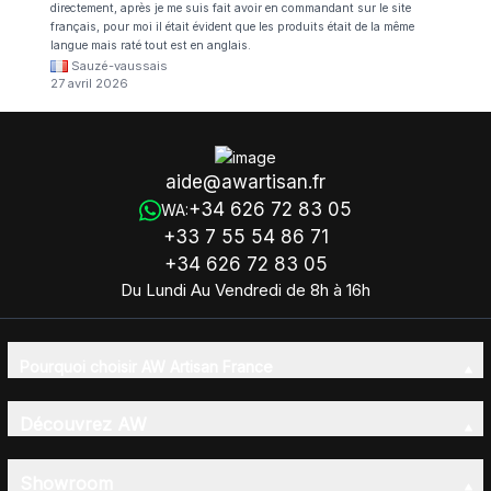
directement, après je me suis fait avoir en commandant sur le site
français, pour moi il était évident que les produits était de la même
langue mais raté tout est en anglais.
Sauzé-vaussais
27 avril 2026
aide@awartisan.fr
+34 626 72 83 05
WA:
+33 7 55 54 86 71
+34 626 72 83 05
Du Lundi Au Vendredi de 8h à 16h
Pourquoi choisir AW Artisan France
Découvrez AW
Showroom