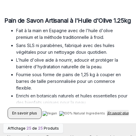
Pain de Savon Artisanal à l'Huile d'Olive 1.25kg
Fait à la main en Espagne avec de l'huile d'olive
premium et la méthode traditionnelle à froid.
Sans SLS ni parabènes, fabriqué avec des huiles
végétales pour un nettoyage doux quotidien.
L'huile d'olive aide à nourrir, adoucir et protéger la
barrière d'hydratation naturelle de la peau.
Fournie sous forme de pains de 1,25 kg à couper en
barres de taille personnalisée pour un commerce
flexible.
Enrichi en botanicals naturels et huiles essentielles pour
des bienfaits uniques pour la peau.
Aspect artisanal et parfums riches créent un affichage
En savoir plus
Vegan
100% Natural Ingredients
En savoir plus
Cruelty Free
commercial attrayant et de grande valeur.
Affichage
25
de
25
Produits
Connectez-vous ou
Connectez-vous ou
inscrivez-vous pour
inscrivez-vous pour