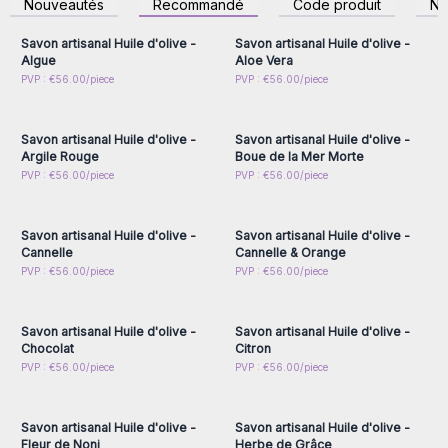
Nouveautés
Recommandé
Code produit
N
accéder aux prix de gros
accéder aux prix de gros
Savon artisanal Huile d'olive -
Savon artisanal Huile d'olive -
Algue
Aloe Vera
Connectez-vous ou
Connectez-vous ou
PVP : €56.00/piece
PVP : €56.00/piece
inscrivez-vous pour
inscrivez-vous pour
accéder aux prix de gros
accéder aux prix de gros
Savon artisanal Huile d'olive -
Savon artisanal Huile d'olive -
Argile Rouge
Boue de la Mer Morte
Connectez-vous ou
Connectez-vous ou
PVP : €56.00/piece
PVP : €56.00/piece
inscrivez-vous pour
inscrivez-vous pour
accéder aux prix de gros
accéder aux prix de gros
Savon artisanal Huile d'olive -
Savon artisanal Huile d'olive -
Cannelle
Cannelle & Orange
Connectez-vous ou
Connectez-vous ou
PVP : €56.00/piece
PVP : €56.00/piece
inscrivez-vous pour
inscrivez-vous pour
accéder aux prix de gros
accéder aux prix de gros
Savon artisanal Huile d'olive -
Savon artisanal Huile d'olive -
Chocolat
Citron
Connectez-vous ou
Connectez-vous ou
PVP : €56.00/piece
PVP : €56.00/piece
inscrivez-vous pour
inscrivez-vous pour
accéder aux prix de gros
accéder aux prix de gros
Savon artisanal Huile d'olive -
Savon artisanal Huile d'olive -
Fleur de Noni
Herbe de Grâce