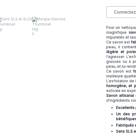
Connectez-
Sans SLS et SLES
Marque blanche
Pour un nettoy
magnifique
savo
impuretés et lai
Ce savon est
fab
peau, il contie
légère et pore
l'agresser. L'e
grasses ou à pr
peau, et lui rend
Ce savon est
f
meilleure qualité
L'exfoliation de
homogène, et p
estivale en expl
Savon artisana
d'ingrédients s
Excellents 
Un des pre
bénéfiques
Fabriqués e
Sans SLS e