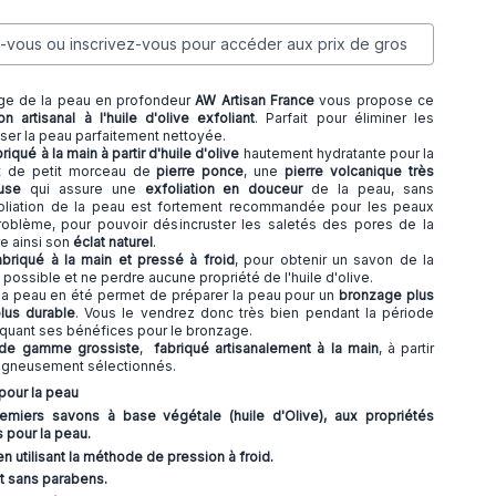
vous ou inscrivez-vous pour accéder aux prix de gros
age de la peau en profondeur
AW Artisan France
vous propose ce
n artisanal à l'huile d'olive exfoliant
. Parfait pour éliminer les
sser la peau parfaitement nettoyée.
riqué à la main à partir d'huile d'olive
hautement hydratante pour la
nt de petit morceau de
pierre ponce
, une
pierre volcanique très
use
qui assure une
exfoliation en douceur
de la peau, sans
xfoliation de la peau est fortement recommandée pour les peaux
oblème, pour pouvoir désincruster les saletés des pores de la
re ainsi son
éclat naturel
.
abriqué à la main et pressé à froid
, pour obtenir un savon de la
 possible et ne perdre aucune propriété de l'huile d'olive.
 la peau en été permet de préparer la peau pour un
bronzage plus
lus durable
. Vous le vendrez donc très bien pendant la période
iquant ses bénéfices pour le bronzage.
l de gamme grossiste
,
fabriqué artisanalement à la main
, à partir
oigneusement sélectionnés.
pour la peau
miers savons à base végétale (huile d'Olive), aux propriétés
 pour la peau.
n utilisant la méthode de pression à froid.
t sans parabens.