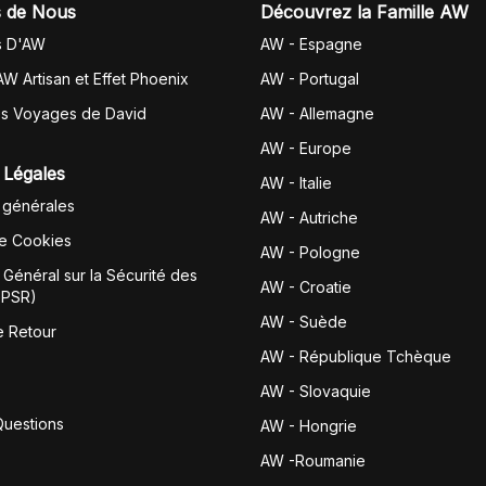
 de Nous
Découvrez la Famille AW
s D'AW
AW - Espagne
AW Artisan et Effet Phoenix
AW -
Portugal
es Voyages de David
AW - Allemagne
AW - Europe
 Légales
AW - Italie
 générales
AW - Autriche
de Cookies
AW - Pologne
Général sur la Sécurité des
AW - Croatie
GPSR)
AW - Suède
e Retour
AW - République Tchèque
AW - Slovaquie
Questions
AW - Hongrie
AW -Roumanie