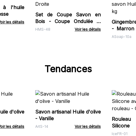
 à l'huile
esse
Set de Coupe Savon en
Bois - Coupe Ondulée et
Gingembre 
oir les détails
Droite
- Marron
HMS-48
Voir les détails
Huile Essen
ASoap-10a
Tendances
ile d'olive
Savon artisanal Huile d'olive
- Vanille
Rouleau
Silicon
oir les détails
ArtS-14
Voir les détails
rouleau -
IceFR-01