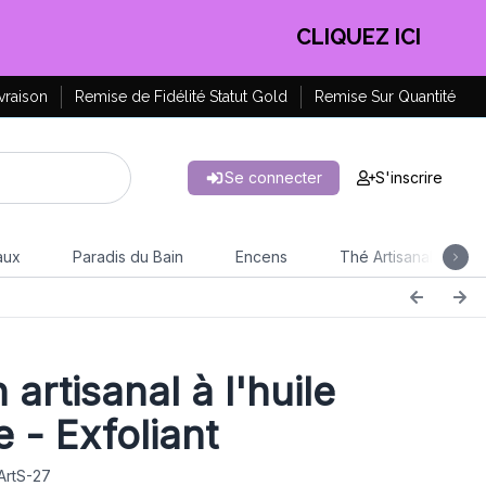
EN PROFITER !
vraison
Remise de Fidélité Statut Gold
Remise Sur Quantité
Se connecter
S'inscrire
aux
Paradis du Bain
Encens
Thé Artisanal
artisanal à l'huile
e - Exfoliant
ArtS-27