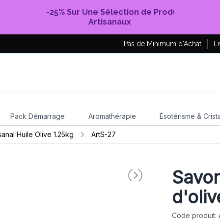
-25% Sur Une Sélection de Produits
Artisanaux
Pas de Minimum d'Achat
Li
Pack Démarrage
Aromathérapie
Ésotérisme & Crist
sanal Huile Olive 1.25kg
ArtS-27
Savon 
d'oliv
Code produit: 