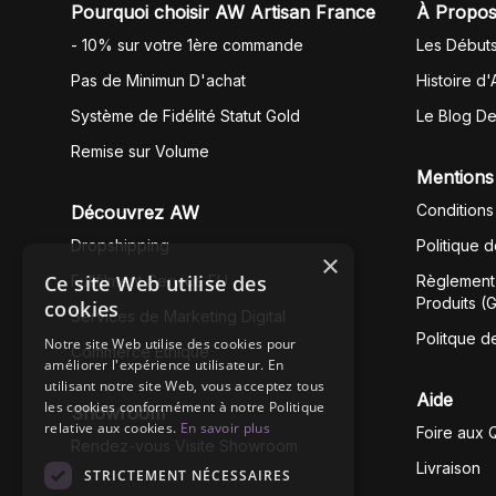
Pourquoi choisir AW Artisan France
À Propos
- 10% sur votre 1ère commande
Les Début
Pas de Minimun D'achat
Histoire d'
Système de Fidélité Statut Gold
Le Blog D
Remise sur Volume
Mentions
Conditions
Découvrez AW
Dropshipping
Politique 
×
Ce site Web utilise des
Fullfilment Service EU
Règlement 
Produits (
cookies
Services de Marketing Digital
Politque d
Notre site Web utilise des cookies pour
Commerce Éthique
améliorer l'expérience utilisateur. En
utilisant notre site Web, vous acceptez tous
Aide
les cookies conformément à notre Politique
Showroom
relative aux cookies.
En savoir plus
Foire aux 
Rendez-vous Visite Showroom
Livraison
STRICTEMENT NÉCESSAIRES