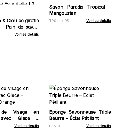
Savon Paradis Tropical -
TPS
Mangoustan
& Clou de girofle
TPSoap-05
Voir les détails
 - Pain de savon
tielle 1,3 kg
Voir les détails
Pa
1.2
HSB
 de Visage en
Éponge Savonneuse Triple
e avec Glace -
Beurre – Éclat Pétillant
 Orange
Voir les détails
BSS-01
Voir les détails