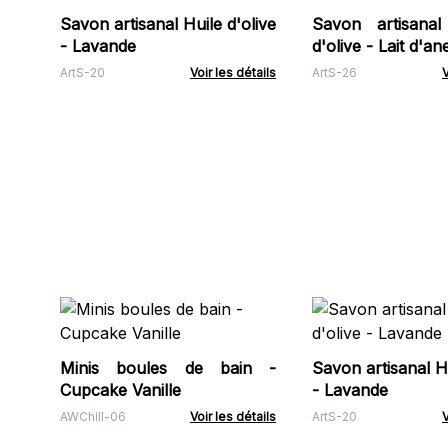
Savon artisanal Huile d'olive
Savon artisanal
- Lavande
d'olive - Lait d'an
ArtS-20
Voir les détails
ArtS-26
V
Minis boules de bain -
Savon artisanal Hu
Cupcake Vanille
- Lavande
AWChill-06
Voir les détails
ArtS-20
V