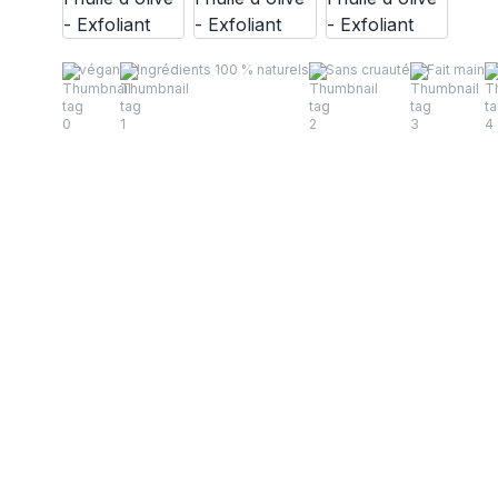
végan
Ingrédients 100 % naturels
Sans cruauté
Fait main