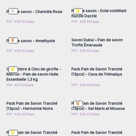
accéder aux prix de gros
accéder aux prix de gros
Pain de savon - Eclat scintillant
Pain de savon - Charlotte Rose
Razzle Dazzle
Connectez-vous ou
Connectez-vous ou
PVP : €28.80/soap
PVP : €28.80/soap
inscrivez-vous pour
inscrivez-vous pour
accéder aux prix de gros
accéder aux prix de gros
Savon Dubai – Pain de savon
Pain de savon - Amethyste
Truffe Émeraude
Connectez-vous ou
Connectez-vous ou
PVP : €28.80/soap
PVP : €28.80/soap
inscrivez-vous pour
inscrivez-vous pour
accéder aux prix de gros
accéder aux prix de gros
Gingembre & Clou de girofle -
Pack Pain de Savon Tranché
Marron - Pain de savon Huile
(13pcs) - Cava de l'Himalaya
Essentielle 1,3 kg
Connectez-vous ou
Connectez-vous ou
PVP : €41.50/piece
PVP : €39.80/Piece
inscrivez-vous pour
inscrivez-vous pour
accéder aux prix de gros
accéder aux prix de gros
Pack Pain de Savon Tranché
Pack Pain de Savon Tranché
(13pcs) - Harmomie Noire
(13pcs) - Sel Marin et Mousse
Connectez-vous ou
Connectez-vous ou
PVP : €39.20/Piece
PVP : €39.20/Piece
inscrivez-vous pour
inscrivez-vous pour
accéder aux prix de gros
accéder aux prix de gros
Pack Pain de Savon Tranché
Pack Pain de Savon Tranché