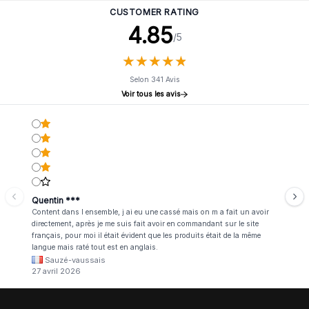
CUSTOMER RATING
4.85
/5
★
★
★
★
★
★
★
★
★
★
Selon 341 Avis
Voir tous les avis
Quentin ***
Content dans l ensemble, j ai eu une cassé mais on m a fait un avoir
directement, après je me suis fait avoir en commandant sur le site
français, pour moi il était évident que les produits était de la même
langue mais raté tout est en anglais.
Sauzé-vaussais
27 avril 2026