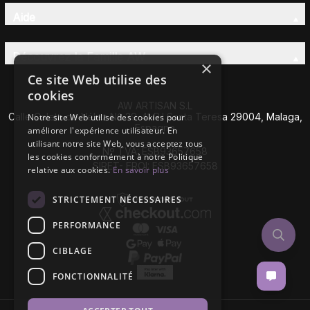
Aide
Découvrez la Famille AW
×
Ce site Web utilise des
cookies
AW ARTISAN S.L
Calle Caleta de Vélez Nº 39-41 P.I Santa Teresa 29004, Malaga,
Notre site Web utilise des cookies pour
Espagne
améliorer l'expérience utilisateur. En
utilisant notre site Web, vous acceptez tous
Nº TVA: ESB93657658
les cookies conformément à notre Politique
SIRET- EROI: ESB93657658
relative aux cookies.
En savoir plus
STRICTEMENT NÉCESSAIRES
PERFORMANCE
CIBLAGE
FONCTIONNALITÉ