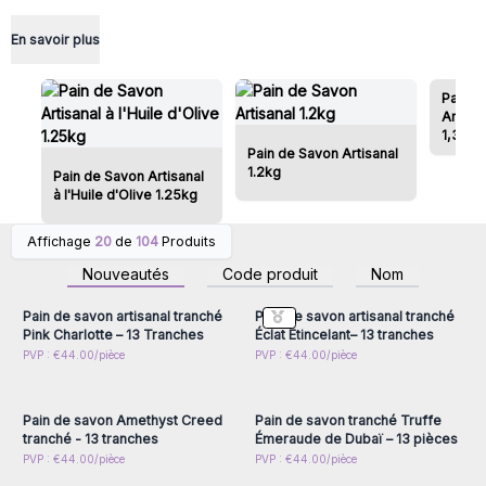
En savoir plus
Pains 
Artisa
1,3 kg
Pain de Savon Artisanal
1.2kg
Pain de Savon Artisanal
à l'Huile d'Olive 1.25kg
Affichage
20
de
104
Produits
Connectez-vous ou
Connectez-vous ou
inscrivez-vous pour
inscrivez-vous pour
Nouveautés
Code produit
Nom
accéder aux prix de gros
accéder aux prix de gros
Pain de savon artisanal tranché
Pain de savon artisanal tranché
Pink Charlotte – 13 Tranches
Éclat Étincelant– 13 tranches
Connectez-vous ou
Connectez-vous ou
PVP : €44.00/pièce
PVP : €44.00/pièce
inscrivez-vous pour
inscrivez-vous pour
accéder aux prix de gros
accéder aux prix de gros
Pain de savon Amethyst Creed
Pain de savon tranché Truffe
tranché - 13 tranches
Émeraude de Dubaï – 13 pièces
Connectez-vous ou
Connectez-vous ou
PVP : €44.00/pièce
PVP : €44.00/pièce
inscrivez-vous pour
inscrivez-vous pour