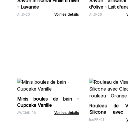
Savon artisanal Huile d'olive
Savon artisanal
- Lavande
d'olive - Lait d'an
ArtS-20
Voir les détails
ArtS-26
V
Minis boules de bain -
Cupcake Vanille
Rouleau de V
Silicone avec
AWChill-06
Voir les détails
rouleau - Orange
IceFR-01
V