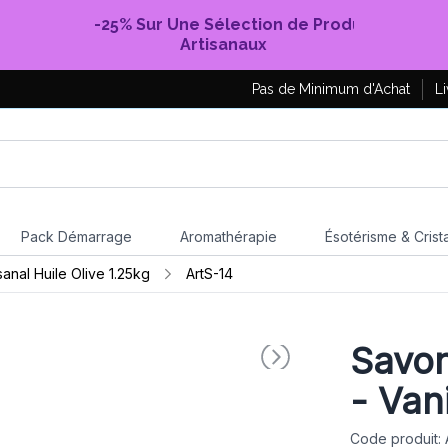
-25% Sur Une Sélection de Produits
Artisanaux
Pas de Minimum d'Achat
Li
Pack Démarrage
Aromathérapie
Ésotérisme & Crist
sanal Huile Olive 1.25kg
ArtS-14
Savon
- Vani
Code produit: 