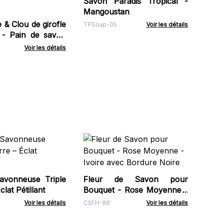
Savon Paradis Tropical -
TPS
Mangoustan
& Clou de girofle
TPSoap-05
Voir les détails
 - Pain de savon
tielle 1,3 kg
Voir les détails
Ro
Ro
Gem
avonneuse Triple
Fleur de Savon pour
lat Pétillant
Bouquet - Rose Moyenne -
Ivoire avec Bordure Noire
Voir les détails
CSFH-88
Voir les détails