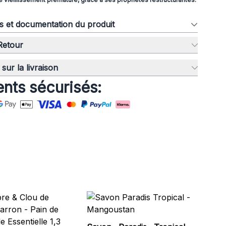
ns et documentation du produit
 Retour
sur la livraison
nts sécurisés:
Sa
Fra