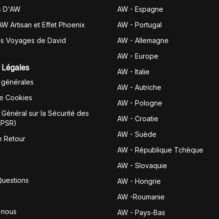
s D'AW
AW - Espagne
AW Artisan et Effet Phoenix
AW -
Portugal
es Voyages de David
AW - Allemagne
AW - Europe
 Légales
AW - Italie
 générales
AW - Autriche
de Cookies
AW - Pologne
Général sur la Sécurité des
AW - Croatie
GPSR)
AW - Suède
e Retour
AW - République Tchèque
AW - Slovaquie
Questions
AW - Hongrie
AW -Roumanie
-nous
AW - Pays-Bas