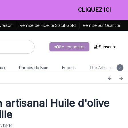
EN PROFITER !
vraison
Remise de Fidélité Statut Gold
Remise Sur Quantité
Se connecter
S'inscrire
aux
Paradis du Bain
Encens
Thé Artisanal
 artisanal Huile d'olive
lle
ArtS-14