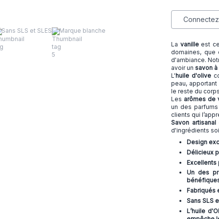
Connectez-
Sans SLS et SLES
Marque blanche
La
vanille
est ce
domaines, que c
d'ambiance. No
avoir un
savon à 
L'
huile d'olive
co
peau, apportant
le reste du corp
Les
arômes de v
un des parfums 
clients qui l’app
Savon artisana
d'ingrédients s
Design exc
Délicieux 
Excellents 
Un des pre
bénéfiques
Fabriqués e
Sans SLS e
L’huile d'
empêche le 