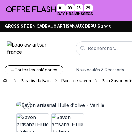
OFFRE FLASH
01
09
25
28
DAY
HRS
MINS
SECS
GROSSISTE EN CADEAUX ARTISANAUX DEPUIS 1995
Toutes les catégories
Nouveautés & Réassorts
Paradis du Bain
Pains de savon
Pain Savon Arti