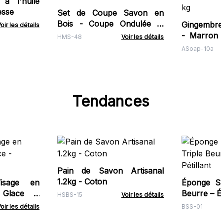
 à l'huile
esse
Set de Coupe Savon en
Bois - Coupe Ondulée et
Gingembre 
oir les détails
Droite
- Marron
HMS-48
Voir les détails
Huile Essen
ASoap-10a
Tendances
Pain de Savon Artisanal
1.2kg - Coton
isage en
Éponge S
 Glace -
Beurre – Éc
HSBS-15
Voir les détails
oir les détails
BSS-01