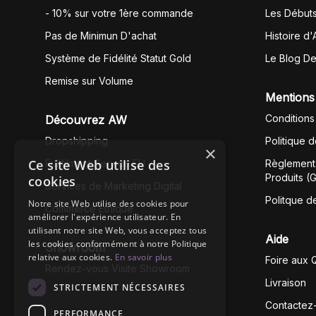
- 10% sur votre 1ère commande
Les Début
Pas de Minimun D'achat
Histoire d'
Système de Fidélité Statut Gold
Le Blog D
Remise sur Volume
Mentions
Conditions
Découvrez AW
Dropshipping
Politique 
×
Ce site Web utilise des
Fullfilment Service EU
Règlement 
Produits (
cookies
Services de Marketing Digital
Politque d
Notre site Web utilise des cookies pour
Commerce Éthique
améliorer l'expérience utilisateur. En
utilisant notre site Web, vous acceptez tous
Aide
les cookies conformément à notre Politique
Showroom
relative aux cookies.
En savoir plus
Foire aux 
Rendez-vous Visite Showroom
Livraison
STRICTEMENT NÉCESSAIRES
Contactez
PERFORMANCE