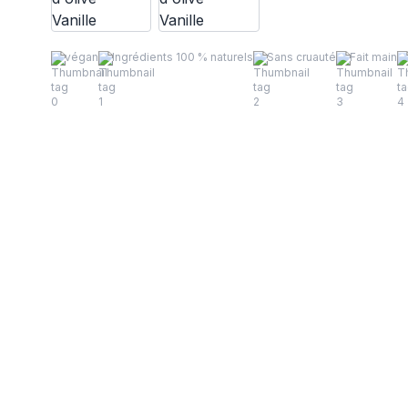
végan
Ingrédients 100 % naturels
Sans cruauté
Fait main