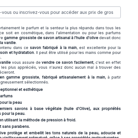
vous ou inscrivez-vous pour accéder aux prix de gros
rtainement le parfum et la senteur la plus répandu dans tous les
e soit en cosmétique, dans l'alimentation ou pour les parfums
tre
gamme grossiste de savon artisanal à l'huile d'olive
devait donc
la vanille
.
ntenu dans ce
savon fabriqué à la main
, est excellente pour la
soin et hydratation
. Il peut être utilisé pour les mains comme pour
s.
anille
vous assure de
vendre ce savon facilement
, c'est en effet
les plus appréciés, vous n'aurez donc aucun mal à trouver des
récieront.
l en gamme grossiste
,
fabriqué artisanalement à la main
, à partir
oigneusement sélectionnés.
eptionnel et esthétique
parfums
pour la peau
miers savons à base végétale (huile d'Olive), aux propriétés
 pour la peau.
n utilisant la méthode de pression à froid.
t sans parabens.
Olive protège et embellit les tons naturels de la peau, adoucie et
vieillissement prématuré, grâce à ses propriétés restructurantes.