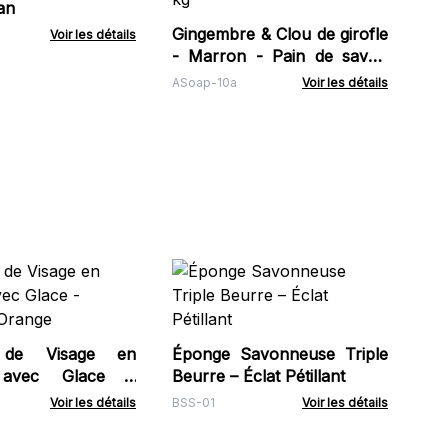
an
Gingembre & Clou de girofle
Voir les détails
- Marron - Pain de savon
Huile Essentielle 1,3 kg
ASoap-10a
Voir les détails
Pa
1.2
HSB
 de Visage en
Éponge Savonneuse Triple
e avec Glace -
Beurre – Éclat Pétillant
 Orange
Voir les détails
BSS-01
Voir les détails