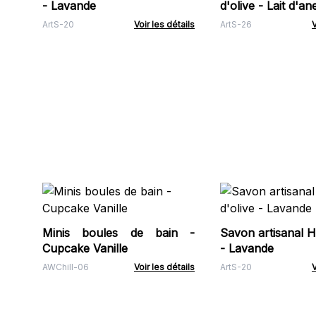
- Lavande
d'olive - Lait d'an
ArtS-20
Voir les détails
ArtS-26
V
Minis boules de bain -
Savon artisanal Hu
Cupcake Vanille
- Lavande
AWChill-06
Voir les détails
ArtS-20
V