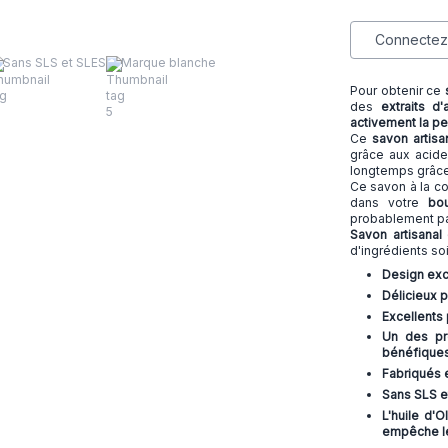
Connectez-
Sans SLS et SLES
Marque blanche
Pour obtenir ce
des
extraits d'
activement la p
Ce
savon artisa
grâce aux acide
longtemps grâc
Ce savon à la co
dans votre
bou
probablement pa
Savon artisana
d'ingrédients s
Design exc
Délicieux 
Excellents 
Un des pre
bénéfiques
Fabriqués e
Sans SLS e
L'huile d'
empêche le 