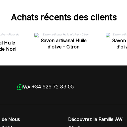
Achats récents des clients
Savon artisanal Huile
Savon 
l Huile
d'olive - Citron
d'ol
 de Noni
+34 626 72 83 05
WA:
 de Nous
Découvrez la Famille AW