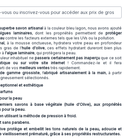
vous ou inscrivez-vous pour accéder aux prix de gros
superbe savon artisanal
à la couleur bleu lagon, nous avons ajouté
algues laminaires
, dont les propriétés permettent de
protéger
eau
contre les facteurs externes tels que les UVs ou la pollution.
nal
, à la mousse onctueuse, hydratera votre peau en profondeur
s gras de l'
huile d'olive
, ces effets hydratant dureront bien plus
e à
l'algue laminaire
, qui protègera la peau.
uleur inhabituel ne
passera certainement pas inaperçu
que ce soit
tique ou sur votre site internet
! Commandez-le et il fera
rti de vos
meilleurs ventes
très rapidement.
l de gamme grossiste
, f
abriqué artisanalement à la main
, à partir
oigneusement sélectionnés.
eptionnel et esthétique
parfums
pour la peau
miers savons à base végétale (huile d'Olive), aux propriétés
 pour la peau.
n utilisant la méthode de pression à froid.
t sans parabens.
Olive protège et embellit les tons naturels de la peau, adoucie et
vieillissement prématuré, grâce à ses propriétés restructurantes.