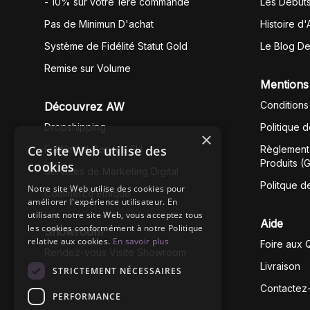
- 10% sur votre 1ère commande
Les Début
Pas de Minimun D'achat
Histoire d'
Système de Fidélité Statut Gold
Le Blog D
Remise sur Volume
Mentions
Conditions
Découvrez AW
Dropshipping
Politique 
×
Ce site Web utilise des
Fullfilment Service EU
Règlement 
Produits (
cookies
Services de Marketing Digital
Politque d
Notre site Web utilise des cookies pour
Commerce Éthique
améliorer l'expérience utilisateur. En
utilisant notre site Web, vous acceptez tous
Aide
les cookies conformément à notre Politique
Showroom
relative aux cookies.
En savoir plus
Foire aux 
Rendez-vous Visite Showroom
Livraison
STRICTEMENT NÉCESSAIRES
Contactez
PERFORMANCE