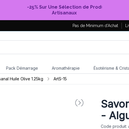
-25% Sur Une Sélection de Produits
Artisanaux
Pas de Minimum d'Achat
Li
Pack Démarrage
Aromathérapie
Ésotérisme & Crist
sanal Huile Olive 1.25kg
ArtS-15
Savon
- Alg
Code produit: 