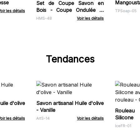
esse
Mangoust
Set de Coupe Savon en
Bois - Coupe Ondulée et
oir les détails
TPSoap-05
Droite
HMS-48
Voir les détails
Tendances
ile d'olive
Savon artisanal Huile d'olive
- Vanille
Rouleau
Silicon
oir les détails
ArtS-14
Voir les détails
rouleau -
IceFR-01