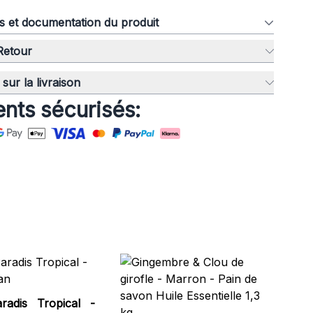
ns et documentation du produit
 Retour
sur la livraison
nts sécurisés:
Sa
Fra
radis Tropical -
TPS