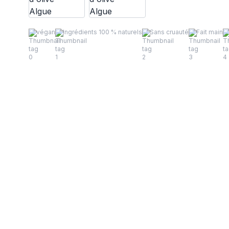
végan
Ingrédients 100 % naturels
Sans cruauté
Fait main