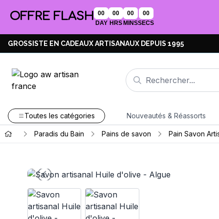
OFFRE FLASH
00
00
00
00
DAY
HRS
MINS
SECS
GROSSISTE EN CADEAUX ARTISANAUX DEPUIS 1995
Toutes les catégories
Nouveautés & Réassorts
Paradis du Bain
Pains de savon
Pain Savon Arti