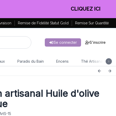
EN PROFITER !
vraison
Remise de Fidélité Statut Gold
Remise Sur Quantité
Se connecter
S'inscrire
aux
Paradis du Bain
Encens
Thé Artisanal
 artisanal Huile d'olive
ue
ArtS-15