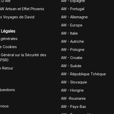
s D'AW
AW - Espagne
AW Artisan et Effet Phoenix
AW -
Portugal
es Voyages de David
AW - Allemagne
AW - Europe
 Légales
AW - Italie
 générales
AW - Autriche
de Cookies
AW - Pologne
Général sur la Sécurité des
AW - Croatie
GPSR)
AW - Suède
e Retour
AW - République Tchèque
AW - Slovaquie
Questions
AW - Hongrie
AW -Roumanie
-nous
AW - Pays-Bas