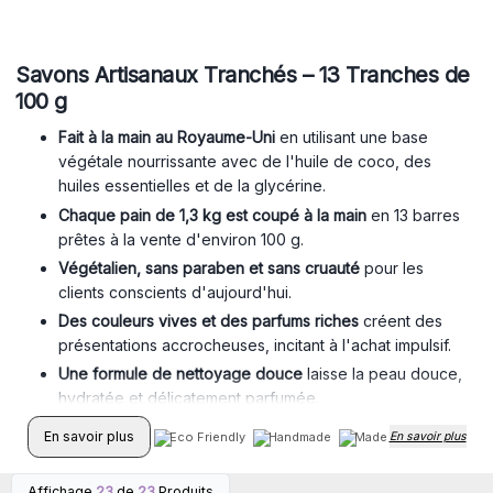
Savons Artisanaux Tranchés – 13 Tranches de
100 g
Fait à la main au Royaume-Uni
en utilisant une base
végétale nourrissante avec de l'huile de coco, des
huiles essentielles et de la glycérine.
Chaque pain de 1,3 kg est coupé à la main
en 13 barres
prêtes à la vente d'environ 100 g.
Végétalien, sans paraben et sans cruauté
pour les
clients conscients d'aujourd'hui.
Des couleurs vives et des parfums riches
créent des
présentations accrocheuses, incitant à l'achat impulsif.
Une formule de nettoyage douce
laisse la peau douce,
hydratée et délicatement parfumée.
Large sélection de parfums
encourage les achats
En savoir plus
Eco Friendly
Handmade
Made In UK
En savoir plus
répétés et facilite la vente croisée. Parfait pour
boutiques, marchés et concept stores
Affichage
23
de
23
Produits