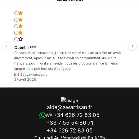
Voir tous les avis
Quentin ***
Content dans l ensemble, j ai eu une cassé mais on m a fait un avoir
directement, après je me suis fait avoir en commandant sur le site
français, pour moi il était évident que les produits était de la même
langue mais raté tout est en anglais.
Sauzé-vaussais
27 avril 2026
aide@awartisan.fr
+34 626 72 83 05
WA:
+33 7 55 54 86 71
+34 626 72 83 05
Du Lundi Au Vendredi de 8h à 16h