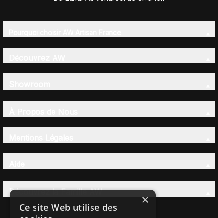
Pourquoi choisir AW Artisan France
Découvrez AW
Showroom
À Propos de Nous
Mentions Légales
Aide
Découvrez la Famille AW
×
Ce site Web utilise des