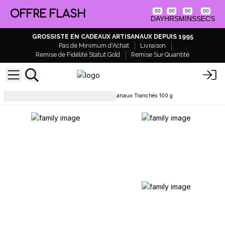
OFFRE FLASH
00
00
00
00
DAY
HRS
MINS
SECS
GROSSISTE EN CADEAUX ARTISANAUX DEPUIS 1995
Pas de Minimum d'Achat
Livraison
Remise de Fidélité Statut Gold
Remise Sur Quantité
Pains de savon
Savons Artisanaux Tranchés 100 g