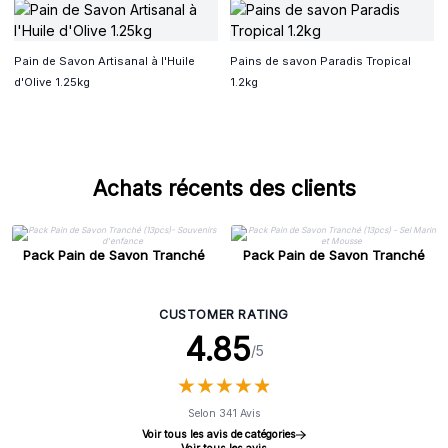
Pain de Savon Artisanal à l'Huile
Pains de savon Paradis Tropical
d'Olive 1.25kg
1.2kg
Achats récents des clients
Pack Pain de Savon Tranché
Pack Pain de Savon Tranché
(13pcs)- Souvenirs d'enfance
(13pcs) - Sel Marin et Mousse
CUSTOMER RATING
4.85
/5
★
★
★
★
★
★
★
★
★
★
Selon 341 Avis
Voir tous les avis de catégories