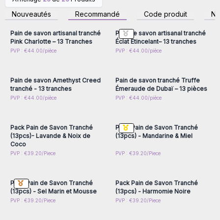
Connectez-vous ou
Connectez-vous ou
inscrivez-vous pour
inscrivez-vous pour
Nouveautés
Recommandé
Code produit
N
accéder aux prix de gros
accéder aux prix de gros
Pain de savon artisanal tranché
Pain de savon artisanal tranché
Pink Charlotte – 13 Tranches
Éclat Étincelant– 13 tranches
Connectez-vous ou
Connectez-vous ou
PVP : €44.00/pièce
PVP : €44.00/pièce
inscrivez-vous pour
inscrivez-vous pour
accéder aux prix de gros
accéder aux prix de gros
Pain de savon Amethyst Creed
Pain de savon tranché Truffe
tranché - 13 tranches
Émeraude de Dubaï – 13 pièces
Connectez-vous ou
Connectez-vous ou
PVP : €44.00/pièce
PVP : €44.00/pièce
inscrivez-vous pour
inscrivez-vous pour
accéder aux prix de gros
accéder aux prix de gros
Pack Pain de Savon Tranché
Pack Pain de Savon Tranché
(13pcs)- Lavande & Noix de
(13pcs) - Mandarine & Miel
Coco
Connectez-vous ou
Connectez-vous ou
PVP : €39.20/Piece
PVP : €39.20/Piece
inscrivez-vous pour
inscrivez-vous pour
accéder aux prix de gros
accéder aux prix de gros
Pack Pain de Savon Tranché
Pack Pain de Savon Tranché
(13pcs) - Sel Marin et Mousse
(13pcs) - Harmomie Noire
Connectez-vous ou
Connectez-vous ou
PVP : €39.20/Piece
PVP : €39.20/Piece
inscrivez-vous pour
inscrivez-vous pour
accéder aux prix de gros
accéder aux prix de gros