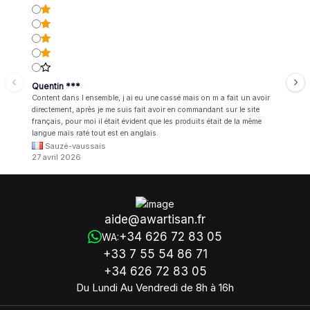
Quentin ***
Content dans l ensemble, j ai eu une cassé mais on m a fait un avoir
directement, après je me suis fait avoir en commandant sur le site
français, pour moi il était évident que les produits était de la même
langue mais raté tout est en anglais.
Sauzé-vaussais
27 avril 2026
aide@awartisan.fr
+34 626 72 83 05
WA:
+33 7 55 54 86 71
+34 626 72 83 05
Du Lundi Au Vendredi de 8h à 16h