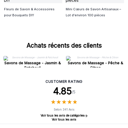
Fleurs de Savon & Accessoires
Mini Cœurs de Savon Artisanaux –
pour Bouquets DIY
Lot d'environ 100 pièces
Achats récents des clients
Savons de Massage - Jasmin &
Savons de Massage - Pêche &
Patchouli
Citron
CUSTOMER RATING
4.85
/5
★
★
★
★
★
★
★
★
★
★
Selon 341 Avis
Voir tous les avis de catégories
Voir tous les avis