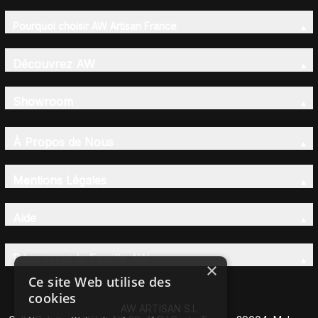
Pourquoi choisir AW Artisan France
Découvrez AW
Showroom
À Propos de Nous
Mentions Légales
Aide
Découvrez la Famille AW
×
Ce site Web utilise des
cookies
AW ARTISAN S.L