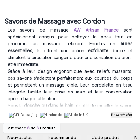
Savons de Massage avec Cordon
Les savons de massage
AW Artisan France
sont
spécialement conçus pour nettoyer la peau tout en
procurant un massage relaxant. Enrichis en
huiles
essentielles,
ils offrent une action
exfoliante
douce et
stimulent la circulation sanguine pour une sensation de bien-
être immédiate.
Grâce à leur design ergonomique avec reliefs massants,
ces savons s’adaptent parfaitement aux courbes du corps
et permettent un massage ciblé. Leur cordelette en tissu
intégrée facilite leur prise en main et leur conservation
après chaque utilisation.
Sous la
douche ou dans le bain
, il suffit de mouiller le savon
et de l’appliquer directement sur la peau en effectuant des
Gift Packaging
Handmade
Made In UK
En savoir plus
mouvements circulaires. Sur les jambes et les bras, il stimule
la circulation et favorise la détente musculaire. Sur le dos et
Affichage
6
de
6
Produits
Connectez-vous ou
Connectez-vous ou
les épaules, il soulage les tensions accumulées. Sur les
inscrivez-vous pour
inscrivez-vous pour
Nouveautés
Recommandé
Code produit
N
accéder aux prix de gros
accéder aux prix de gros
mains et les pieds, il offre un massage énergisant et