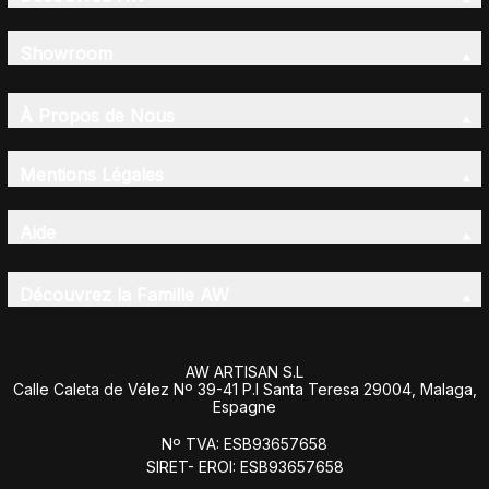
Showroom
À Propos de Nous
Mentions Légales
Aide
Découvrez la Famille AW
AW ARTISAN S.L
Calle Caleta de Vélez Nº 39-41 P.I Santa Teresa 29004, Malaga,
Espagne
Nº TVA: ESB93657658
SIRET- EROI: ESB93657658