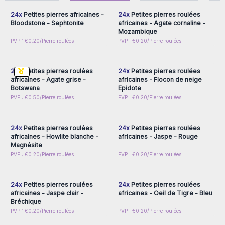
recherche de produits énergétiques, artisanaux et
24x
Petites pierres africaines -
24x
Petites pierres roulées
authentiques.
Bloodstone - Sephtonite
africaines - Agate cornaline -
Mozambique
En tant que fournisseur de confiance,
nous garantissons
Connectez-vous ou
Connectez-vous ou
PVP : €0.20/Pierre roulées
PVP : €0.20/Pierre roulées
des prix compétitifs
et nous engageons à fournir des
inscrivez-vous pour
inscrivez-vous pour
accéder aux prix de gros
accéder aux prix de gros
produits de qualité.
Achetez maintenant de petites pierres africaines pour
24x
Petites pierres roulées
24x
Petites pierres roulées
revendre dans votre magasin et offrez à vos clients des
africaines - Agate grise -
africaines - Flocon de neige
gemmes naturelles uniques, parfaites pour la lithothérapie,
Botswana
Epidote
Connectez-vous ou
Connectez-vous ou
PVP : €0.50/Pierre roulées
PVP : €0.20/Pierre roulées
la décoration zen et les créations artisanales, tout en
inscrivez-vous pour
inscrivez-vous pour
profitant de prix de gros compétitifs chez AW Artisan
accéder aux prix de gros
accéder aux prix de gros
France.
24x
Petites pierres roulées
24x
Petites pierres roulées
africaines - Howlite blanche -
africaines - Jaspe - Rouge
Magnésite
Connectez-vous ou
Connectez-vous ou
PVP : €0.20/Pierre roulées
PVP : €0.20/Pierre roulées
inscrivez-vous pour
inscrivez-vous pour
accéder aux prix de gros
accéder aux prix de gros
24x
Petites pierres roulées
24x
Petites pierres roulées
africaines - Jaspe clair -
africaines - Oeil de Tigre - Bleu
Bréchique
Connectez-vous ou
Connectez-vous ou
PVP : €0.20/Pierre roulées
PVP : €0.20/Pierre roulées
inscrivez-vous pour
inscrivez-vous pour
accéder aux prix de gros
accéder aux prix de gros