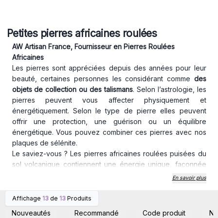
Petites pierres africaines roulées
AW Artisan France, Fournisseur en Pierres Roulées
Africaines
Les pierres sont appréciées depuis des années pour leur
beauté, certaines personnes les considérant comme
des
objets de collection ou des talismans
. Selon l’astrologie, les
pierres peuvent vous affecter physiquement et
énergétiquement. Selon le type de pierre elles peuvent
offrir une protection, une guérison ou un équilibre
énergétique. Vous pouvez combiner ces pierres avec nos
plaques de sélénite.
Le saviez-vous ? Les pierres africaines roulées puisées du
sol volcanique contiennent une énergie unique, façonnée
par la chaleur et la pression de la Terre pendant des
En savoir plus
millions d’années.
Découvrez nos
pierres roulées africaines naturelles
en
Affichage
13
de
13
Produits
Connectez-vous ou
Connectez-vous ou
gros, idéales pour les boutiques ésotériques, magasins de
inscrivez-vous pour
inscrivez-vous pour
Nouveautés
Recommandé
Code produit
N
accéder aux prix de gros
accéder aux prix de gros
bien-être, bijouteries et concept stores spirituels à la