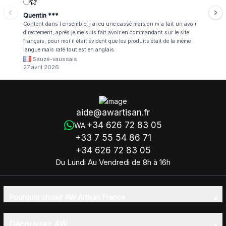
Quentin ***
Content dans l ensemble, j ai eu une cassé mais on m a fait un avoir
directement, après je me suis fait avoir en commandant sur le site
français, pour moi il était évident que les produits était de la même
langue mais raté tout est en anglais.
Sauzé-vaussais
27 avril 2026
aide@awartisan.fr
+34 626 72 83 05
WA:
+33 7 55 54 86 71
+34 626 72 83 05
Du Lundi Au Vendredi de 8h à 16h
Pourquoi choisir AW Artisan France
Découvrez AW