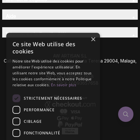
Aide
Découvrez la Famille AW
×
Ce site Web utilise des
cookies
AW ARTISAN S.L
Calle Caleta de Vélez Nº 39-41 P.I Santa Teresa 29004, Malaga,
Notre site Web utilise des cookies pour
Espagne
améliorer l'expérience utilisateur. En
utilisant notre site Web, vous acceptez tous
Nº TVA: ESB93657658
les cookies conformément à notre Politique
SIRET- EROI: ESB93657658
relative aux cookies.
En savoir plus
STRICTEMENT NÉCESSAIRES
PERFORMANCE
CIBLAGE
FONCTIONNALITÉ