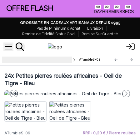
OFFRE FLASH
00
00
00
00
DAY
HRS
MINS
SECS
GROSSISTE EN CADEAUX ARTISANAUX DEPUIS 1995
Pas de Minimum d'Achat
Livraison
Remise de Fidélité Statut Gold
Remise Sur Quantité
Petites pierres africaines roulées
ATumbleS-09
24x
Petites pierres roulées africaines - Oeil de
Tigre - Bleu
ATumbleS-09
RRP : 0,20 € / Pierre roulées