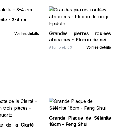
Bâ
Ma
ite - 3-4 cm
Tib
Grandes pierres roulées
Voir les détails
africaines - Flocon de neige
Epidote
ATumbleL-03
Voir les détails
Le
Pe
Mu
Grande Plaque de Sélénite
Spe
Pie
18cm - Feng Shui
te de la Clarté -