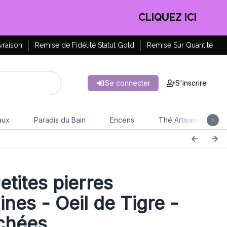
EN PROFITER !
vraison
Remise de Fidélité Statut Gold
Remise Sur Quantité
Se connecter
S'inscrire
aux
Paradis du Bain
Encens
Thé Artisanal
etites pierres
ines - Oeil de Tigre -
chées