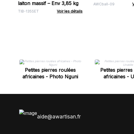
laiton massif – Env 3,85 kg
AWCball-09
V
TIB-135SET
Voir les détails
Petites pierres roulées
Petites pierres
africaines - Photo Nguni
africaines - 
aide@awartisan.fr