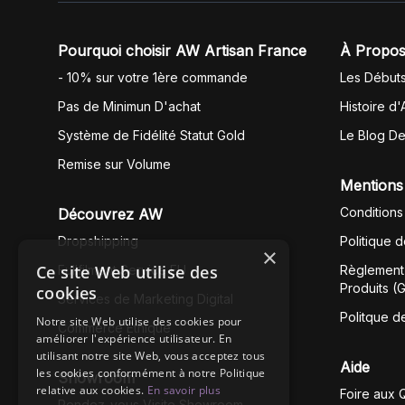
Pourquoi choisir AW Artisan France
À Propos
- 10% sur votre 1ère commande
Les Début
Pas de Minimun D'achat
Histoire d'
Système de Fidélité Statut Gold
Le Blog D
Remise sur Volume
Mentions
Conditions
Découvrez AW
Dropshipping
Politique 
×
Ce site Web utilise des
Fullfilment Service EU
Règlement 
Produits (
cookies
Services de Marketing Digital
Politque d
Notre site Web utilise des cookies pour
Commerce Éthique
améliorer l'expérience utilisateur. En
utilisant notre site Web, vous acceptez tous
Aide
les cookies conformément à notre Politique
Showroom
relative aux cookies.
En savoir plus
Foire aux 
Rendez-vous Visite Showroom