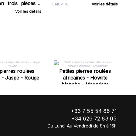
n trois pièces -
SelCP-10
Voir les détails
 quartz
Voir les détails
 pierres roulées
Petites pierres roulées
s - Jaspe - Rouge
africaines - Howlite
blanche - Magnésite
+33 7 55 54 86 71
+34 626 72 83 05
Du Lundi Au Vendredi de 8h à 16h