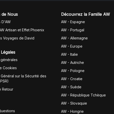
 de Nous
Découvrez la Famille AW
s D'AW
AW - Espagne
AW Artisan et Effet Phoenix
AW -
Portugal
es Voyages de David
AW - Allemagne
AW - Europe
 Légales
AW - Italie
 générales
AW - Autriche
de Cookies
AW - Pologne
Général sur la Sécurité des
AW - Croatie
GPSR)
AW - Suède
e Retour
AW - République Tchèque
AW - Slovaquie
Questions
AW - Hongrie