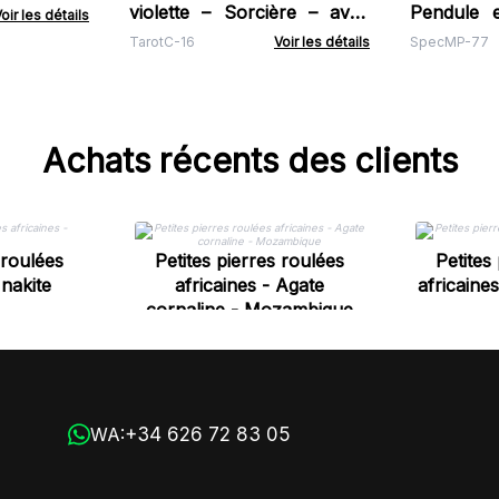
violette – Sorcière – avec
Pendule e
oir les détails
livret
Cristal de
TarotC-16
Voir les détails
SpecMP-77
Achats récents des clients
 roulées
Petites pierres roulées
Petites
Unakite
africaines - Agate
africaine
cornaline - Mozambique
+34 626 72 83 05
WA: