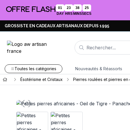
OFFRE FLASH
01
23
38
24
DAY
HRS
MINS
SECS
GROSSISTE EN CADEAUX ARTISANAUX DEPUIS 1995
Toutes les catégories
Nouveautés & Réassorts
Ésotérisme et Cristaux
Pierres roulées et pierres en 