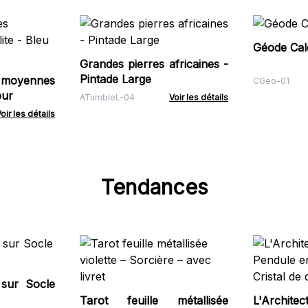
Géode Calc
Grandes pierres africaines -
Pintade Large
s moyennes
CGeo-01
pur
ATumbleL-04
Voir les détails
oir les détails
Tendances
 sur Socle
Tarot feuille métallisée
L'Architec