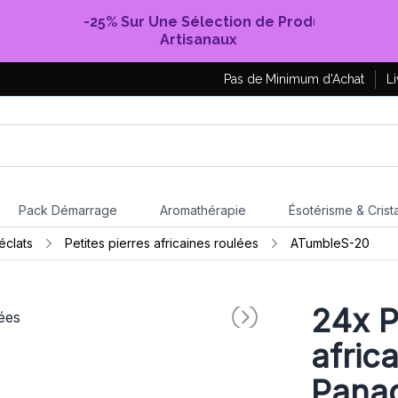
-25% Sur Une Sélection de Produits
Artisanaux
Pas de Minimum d'Achat
Li
Pack Démarrage
Aromathérapie
Ésotérisme & Crist
éclats
Petites pierres africaines roulées
ATumbleS-20
24x
P
africa
Pana