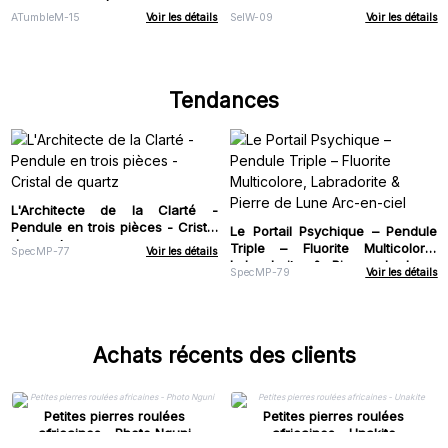
ATumbleM-15
Voir les détails
SelW-09
Voir les détails
Tendances
L'Architecte de la Clarté -
Pendule en trois pièces - Cristal
Le Portail Psychique – Pendule
de quartz
Triple – Fluorite Multicolore,
SpecMP-77
Voir les détails
Labradorite & Pierre de Lune
SpecMP-79
Voir les détails
Arc-en-ciel
Achats récents des clients
Petites pierres roulées
Petites pierres roulées
africaines - Photo Nguni
africaines - Unakite