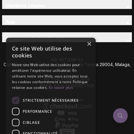
Mentions Légales
Aide
Découvrez la Famille AW
×
Ce site Web utilise des
cookies
AW ARTISAN S.L
Calle Caleta de Vélez Nº 39-41 P.I Santa Teresa 29004, Malaga,
Notre site Web utilise des cookies pour
Espagne
améliorer l'expérience utilisateur. En
utilisant notre site Web, vous acceptez tous
Nº TVA: ESB93657658
les cookies conformément à notre Politique
SIRET- EROI: ESB93657658
relative aux cookies.
En savoir plus
STRICTEMENT NÉCESSAIRES
PERFORMANCE
CIBLAGE
FONCTIONNALITÉ