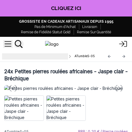
CLIQUEZ ICI
GROSSISTE EN CADEAUX ARTISANAUX DEPUIS 1995
Pas de Minimum d'Achat
Livraison
Remise de Fidélité Statut Gold
Remise Sur Quantité
Petites pierres africaines roulées
ATumbleS-05
24x
Petites pierres roulées africaines - Jaspe clair -
Bréchique
ATumbleS-05
RRP : 0,20 € / Pierre roulées