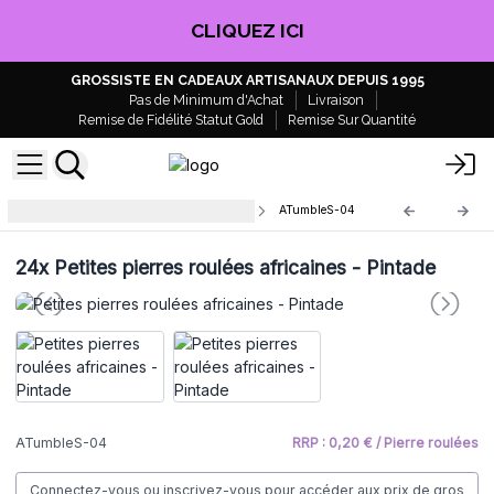
CLIQUEZ ICI
GROSSISTE EN CADEAUX ARTISANAUX DEPUIS 1995
Pas de Minimum d'Achat
Livraison
Remise de Fidélité Statut Gold
Remise Sur Quantité
Petites pierres africaines roulées
ATumbleS-04
24x
Petites pierres roulées africaines - Pintade
ATumbleS-04
RRP : 0,20 € / Pierre roulées
Connectez-vous ou inscrivez-vous pour accéder aux prix de gros