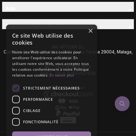
Aide
Découvrez la Famille AW
×
Ce site Web utilise des
cookies
AW ARTISAN S.L
Calle Caleta de Vélez Nº 39-41 P.I Santa Teresa 29004, Malaga,
Notre site Web utilise des cookies pour
Espagne
améliorer l'expérience utilisateur. En
utilisant notre site Web, vous acceptez tous
Nº TVA: ESB93657658
les cookies conformément à notre Politique
SIRET- EROI: ESB93657658
relative aux cookies.
En savoir plus
STRICTEMENT NÉCESSAIRES
PERFORMANCE
CIBLAGE
FONCTIONNALITÉ