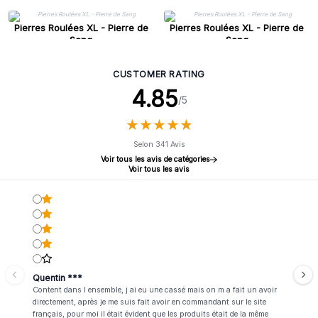
Pierres Roulées XL - Pierre de
Pierres Roulées XL - Pierre de
Sang
Sang
CUSTOMER RATING
4.85
/5
★
★
★
★
★
★
★
★
★
★
Selon 341 Avis
Voir tous les avis de catégories
Voir tous les avis
Quentin ***
Content dans l ensemble, j ai eu une cassé mais on m a fait un avoir
directement, après je me suis fait avoir en commandant sur le site
français, pour moi il était évident que les produits était de la même