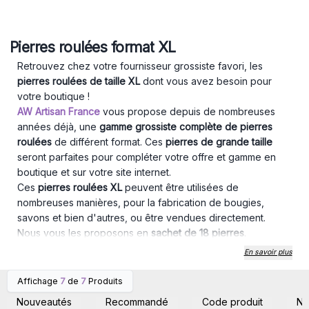
Pierres roulées format XL
Retrouvez chez votre fournisseur grossiste favori, les
pierres roulées de taille XL
dont vous avez besoin pour
votre boutique !
AW Artisan France
vous propose depuis de nombreuses
années déjà, une
gamme grossiste complète de pierres
roulées
de différent format. Ces
pierres de grande taille
seront parfaites pour compléter votre offre et gamme en
boutique et sur votre site internet.
Ces
pierres roulées XL
peuvent être utilisées de
nombreuses manières, pour la fabrication de bougies,
savons et bien d'autres, ou être vendues directement.
Nous vous les proposons en
sachet de 18 pierres
.
Merci de noter que les tailles et formes des pierres peuvent
En savoir plus
varier légèrement.
Affichage
7
de
7
Produits
Connectez-vous ou
Connectez-vous ou
inscrivez-vous pour
inscrivez-vous pour
Nouveautés
Recommandé
Code produit
N
accéder aux prix de gros
accéder aux prix de gros