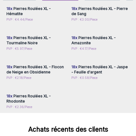
18x
Pierres Roulées XL -
18x
Pierres Roulées XL - Pierre
Hématite
de Sang
Connectez-vous ou
Connectez-vous ou
PVP : €4.44/Piece
PVP : €3.00/Piece
inscrivez-vous pour
inscrivez-vous pour
accéder aux prix de gros
accéder aux prix de gros
18x
Pierres Roulées XL -
18x
Pierres Roulées XL -
Tourmaline Noire
Amazonite
Connectez-vous ou
Connectez-vous ou
PVP : €5.97/Piece
PVP : €4.17/Piece
inscrivez-vous pour
inscrivez-vous pour
accéder aux prix de gros
accéder aux prix de gros
18x
Pierres Roulées XL - Flocon
18x
Pierres Roulées XL - Jaspe
de Neige en Obsidienne
- Feuille d'argent
Connectez-vous ou
PVP : €2.18/Piece
PVP : €0.58/Piece
inscrivez-vous pour
accéder aux prix de gros
18x
Pierres Roulées XL -
Rhodonite
PVP : €2.36/Piece
Achats récents des clients