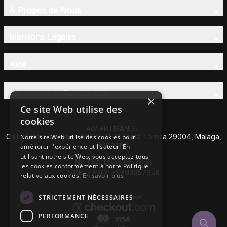
À Propos de Nous
Mentions Légales
Aide
Découvrez la Famille AW
×
Ce site Web utilise des
cookies
AW ARTISAN S.L
Calle Caleta de Vélez Nº 39-41 P.I Santa Teresa 29004, Malaga,
Notre site Web utilise des cookies pour
Espagne
améliorer l'expérience utilisateur. En
utilisant notre site Web, vous acceptez tous
Nº TVA: ESB93657658
les cookies conformément à notre Politique
SIRET- EROI: ESB93657658
relative aux cookies.
En savoir plus
STRICTEMENT NÉCESSAIRES
PERFORMANCE