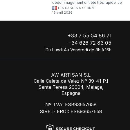
dédommagement ont été très rapide. Je
LES SABLES D OLONNE
continuerai à commander chez WA Artisan
16 avril 2026
!
+33 7 55 54 86 71
+34 626 72 83 05
Du Lundi Au Vendredi de 8h à 16h
AW ARTISAN S.L
Calle Caleta de Vélez Nº 39-41 P.I
Santa Teresa 29004, Malaga,
Espagne
Nº TVA: ESB93657658
SIRET- EROI: ESB93657658