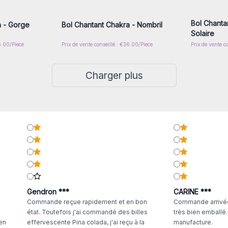
gros
Bol Chanta
a - Gorge
Bol Chantant Chakra - Nombril
Solaire
6.00/Piece
Prix de vente conseillé : €36.00/Piece
Prix de vente c
Charger plus
Gendron ***
CARINE ***
Commande reçue rapidement et en bon
Commande arrivée
état. Toutefois j'ai commandé des billes
très bien emballé
 en
effervescente Pina colada, j'ai reçu à la
manufacture.