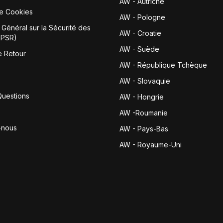
AW - Autriche
de Cookies
AW - Pologne
Général sur la Sécurité des
AW - Croatie
GPSR)
AW - Suède
e Retour
AW - République Tchèque
AW - Slovaquie
Questions
AW - Hongrie
AW -Roumanie
-nous
AW - Pays-Bas
AW - Royaume-Uni