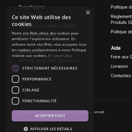
Dropshipping
Politique 
×
Ce site Web utilise des
Fullfilment Service EU
Règlement 
Produits (
cookies
Services de Marketing Digital
Politque d
Notre site Web utilise des cookies pour
Commerce Éthique
améliorer l'expérience utilisateur. En
utilisant notre site Web, vous acceptez tous
Aide
les cookies conformément à notre Politique
Showroom
relative aux cookies.
En savoir plus
Foire aux 
Rendez-vous Visite Showroom
Livraison
STRICTEMENT NÉCESSAIRES
Contactez
PERFORMANCE
CIBLAGE
FONCTIONNALITÉ
Copyright © 2026 AW Artisan S.L,. All rights reserved.
ACCEPTER TOUT
AFFICHER LES DÉTAILS