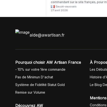
commandant sur le site français, pour m
Sauzé-vaussais
il était évident que les produits était de 
27 avril 2026
même langue mais raté tout est en
anglais.
aide@awartisan.fr
Pourquoi choisir AW Artisan France
À Propos
- 10% sur votre 1ère commande
Les Début
Pas de Minimun D'achat
Histoire d'
Système de Fidélité Statut Gold
Le Blog D
Remise sur Volume
Mentions
Conditions
Découvrez AW