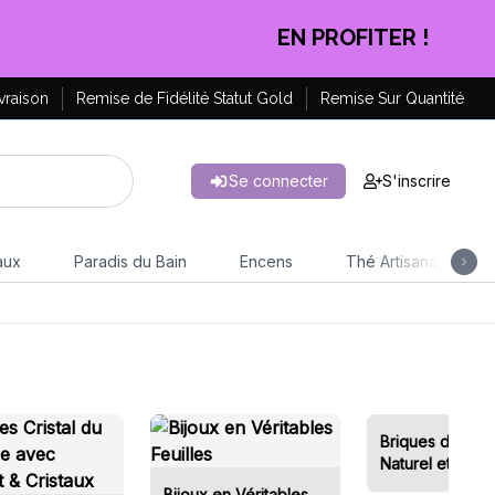
EN PROFITER !
vraison
Remise de Fidélité Statut Gold
Remise Sur Quantité
Se connecter
S'inscrire
aux
Paradis du Bain
Encens
Thé Artisanal
Briques d'Ence
Naturel et Brûle
Bijoux en Véritables