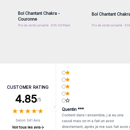
gros
gros
Bol Chantant Chakra -
Bol Chantant Chakr
Couronne
Prix de vente conseillé : €36.00/Piece
Prix de vente conseillé : €3
CUSTOMER RATING
4.85
/5
★
★
★
★
★
★
★
★
★
★
Quentin ***
Content dans l ensemble, j ai eu une
Selon 341 Avis
cassé mais on m a fait un avoir
directement, après je me suis fait avoir
Voir tous les avis