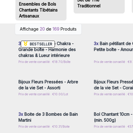
Ensembles de Bols
Traditionnel
Chantants Tibétains
Artisanaux
Connectez-vous ou inscrivez-
Connectez-vous ou i
Affichage
20
de
169
Produits
vous pour accéder aux prix de
vous pour accéder au
gros
gros
3x
Bain pétillant de Chakra -
3x
Bain pétillant de
BESTSELLER
Grande boîte - Harmonie des
Petite boîte - Amour
chakras & Lueur intérieure
Prix de vente conseillé : €18.70/Boîte
Prix de vente conseillé : €8
Connectez-vous ou inscrivez-
Connectez-vous ou i
vous pour accéder aux prix de
vous pour accéder au
gros
gros
Bijoux Fleurs Pressées - Arbre
Bijoux Fleurs Press
de la vie Set - Assorti
de la vie Set - Corai
Prix de vente conseillé : €10.00/Lot
Prix de vente conseillé : €1
Connectez-vous ou inscrivez-
Connectez-vous ou i
vous pour accéder aux prix de
vous pour accéder au
gros
gros
3x
Boite de 3 Bombes de Bain
Bol Chantant 10cm 
Martini
(min. 500g)
Prix de vente conseillé : €10.31/Boite
Prix de vente conseillé : €5
Connectez-vous ou inscrivez-
Connectez-vous ou i
vous pour accéder aux prix de
vous pour accéder au