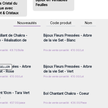
 Cristal du
Feuilles
ue avec
t & Cristaux
z-vous ou inscrivez-
Connectez-vous ou inscrivez-
Nouveautés
Code produit
Nom
r accéder aux prix de
vous pour accéder aux prix de
gros
gros
illant de Chakra -
Bijoux Fleurs Pressées - Arbre
e - Réalisation de
de la vie Set - Blanc
onseillé : €8.70/Boîte
Prix de vente conseillé : €10.00/Lot
z-vous ou inscrivez-
Connectez-vous ou inscrivez-
r accéder aux prix de
vous pour accéder aux prix de
gros
gros
urs Pressées - Arbre
Bijoux Fleurs Pressées - Arbre
SELLER
et - Rose
de la vie Set - Vert
onseillé : €10.00/Lot
Prix de vente conseillé : €10.00/Lot
z-vous ou inscrivez-
Connectez-vous ou inscrivez-
r accéder aux prix de
vous pour accéder aux prix de
gros
gros
nt 10cm - Tara Vert
Bol Chantant Chakra - Coeur
)
onseillé : €57.00/piece
Prix de vente conseillé : €36.00/Piece
z-vous ou inscrivez-
Connectez-vous ou inscrivez-
r accéder aux prix de
vous pour accéder aux prix de