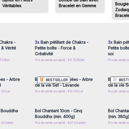
Bougies
Véritables
Bracelet en Gemme
Zodiaq
Bracele
nscrivez-
Connectez-vous ou inscrivez-
Connecte
x prix de
vous pour accéder aux prix de
vous pou
gros
 Chakra -
3x
Bain pétillant de Chakra -
3x
Bain pét
 & Vérité
Petite boîte - Force &
Petite boît
Créativité
soi
.70/Box
Prix de vente conseillé : €8.70/Boîte
Prix de vente c
nscrivez-
Connectez-vous ou inscrivez-
Connecte
x prix de
vous pour accéder aux prix de
vous pou
gros
ées - Arbre
Bijoux Fleurs Pressées - Arbre
Bijoux Fle
BESTSELLER
BEST
l
de la vie Set - Lavande
de la vie S
0.00/Lot
Prix de vente conseillé : €10.00/Lot
Prix de vente c
nscrivez-
Connectez-vous ou inscrivez-
Connecte
x prix de
vous pour accéder aux prix de
vous pou
gros
- Bouddha
Bol Chantant 10cm - Cinq
Bol Chanta
Bouddha (min. 400g)
(min. 380g
7.00/pièce
Prix de vente conseillé : €57.00/pièce
Prix de vente c
nscrivez-
Connectez-vous ou inscrivez-
Connecte
x prix de
vous pour accéder aux prix de
vous pou