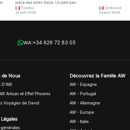
oi
place des billes fraise. Un petit peu
Fouilloy
Corbonod
la
dommage
25 avril 2026
24 avril 2026
+34 626 72 83 05
WA:
 de Nous
Découvrez la Famille AW
s D'AW
AW - Espagne
AW Artisan et Effet Phoenix
AW -
Portugal
es Voyages de David
AW - Allemagne
AW - Europe
 Légales
AW - Italie
 générales