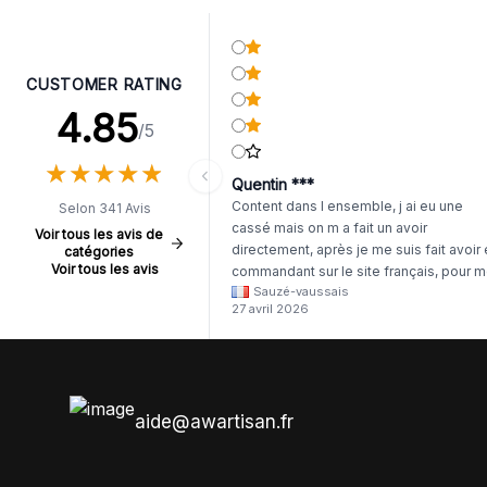
CUSTOMER RATING
4.85
/5
★
★
★
★
★
★
★
★
★
★
Quentin ***
Content dans l ensemble, j ai eu une
Selon 341 Avis
cassé mais on m a fait un avoir
Voir tous les avis de
directement, après je me suis fait avoir
catégories
Voir tous les avis
commandant sur le site français, pour m
Sauzé-vaussais
il était évident que les produits était de 
27 avril 2026
même langue mais raté tout est en
anglais.
aide@awartisan.fr