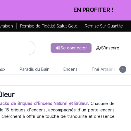
EN PROFITER !
vraison
Remise de Fidélité Statut Gold
Remise Sur Quantité
Se connecter
S'inscrire
aux
Paradis du Bain
Encens
Thé Artisanal
ûleur
acks de Briques d'Encens Naturel et Brûleur
. Chacune de
de 15 briques d'encens, accompagnés d'un porte-encens
 cherchent à offrir une touche de tranquillité et d'essence