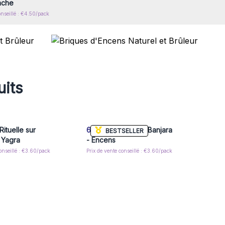
nche
onseillé : €4.50/pack
uits
ituelle sur
6x
Résine d’Arbre Banjara
BESTSELLER
 Yagra
- Encens
conseillé : €3.60/pack
Prix de vente conseillé : €3.60/pack