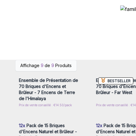
Connectez-vous ou inscrivez-
Connectez-vous ou i
Affichage
9
de
9
Produits
vous pour accéder aux prix de
vous pour accéder au
gros
gros
Ensemble de Présentation de
Ensemble de Présen
BESTSELLER
70 Briques d'Encens et
70 Briques d'Encen
Brûleur - 7 Encens de Terre
Brûleur - Far West
de l'Himalaya
Prix de vente conseillé : €14.50/pack
Prix de vente conseillé : €
Connectez-vous ou inscrivez-
Connectez-vous ou i
vous pour accéder aux prix de
vous pour accéder au
gros
gros
12x
Pack de 15 Briques
12x
Pack de 15 Briq
d'Encens Naturel et Brûleur -
d'Encens Naturel et 