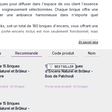
ues pour diffuser dans l'espace de vos client l'essence
es soigneusement sélectionnées. Chaque brique offre une
réer une ambiance harmonieuse dans n'importe quel
, soit un total de 180 briques d'encens, vous offrant une
Le porte-encens inclus est non seulement fonctionnel, mais
 disponibles dans une variété de parfums naturels qui
En savoir plus
. Choisissez parmi des options telles que le palo santo
z-vous ou inscrivez-
Connectez-vous ou inscrivez-
s
Recommandé
Code produit
Nom
eureux, et bien d'autres.
r accéder aux prix de
vous pour accéder aux prix de
gros
gros
ir des produits de la plus haute qualité. Nos briques
aturels. Elles sont soigneusement emballées pour conserver
 15 Briques
12x
Pack de 15 Briques
BESTSELLER
turel et Brûleur -
d'Encens Naturel et Brûleur -
ent être utilisées dans divers contextes, que ce soit pour
bre
Bois de Patchouli
simplement pour ajouter une touche d'élégance à un espace.
te simplicité.
onseillé : €3.60/pack
Prix de vente conseillé : €3.60/pack
z-vous ou inscrivez-
r accéder aux prix de
stress quotidien et de se reconnecter à la nature avec nos
gros
xquis sont le choix parfait pour les boutiques de bien-être,
 bien d'autres. Commandez dès aujourd'hui chez AW Artisan
 15 Briques
d'encens favori.
turel et Brûleur -