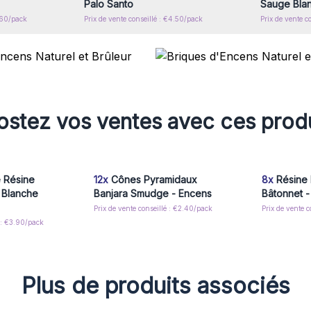
Palo Santo
Sauge Bla
3.60/pack
Prix de vente conseillé : €4.50/pack
Prix de vente c
stez vos ventes avec ces prod
 Résine
12x
Cônes Pyramidaux
8x
Résine R
 Blanche
Banjara Smudge - Encens
Bâtonnet -
Prix de vente conseillé : €2.40/pack
Prix de vente 
é : €3.90/pack
Plus de produits associés