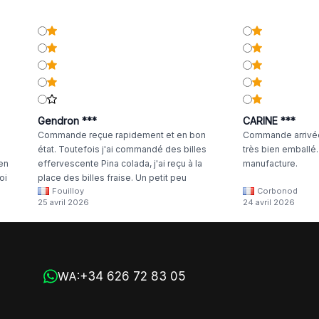
Gendron ***
CARINE ***
Commande reçue rapidement et en bon
Commande arrivée
état. Toutefois j'ai commandé des billes
très bien emballé
 en
effervescente Pina colada, j'ai reçu à la
manufacture.
oi
place des billes fraise. Un petit peu
Fouilloy
Corbonod
la
dommage
25 avril 2026
24 avril 2026
+34 626 72 83 05
WA: