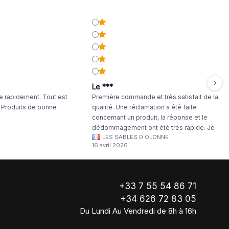
Le ***
 rapidement. Tout est
Première commande et très satisfait de la
. Produits de bonne
qualité. Une réclamation a été faite
concernant un produit, la réponse et le
dédommagement ont été très rapide. Je
LES SABLES D OLONNE
continuerai à commander chez WA Artisan
16 avril 2026
!
+33 7 55 54 86 71
+34 626 72 83 05
Du Lundi Au Vendredi de 8h à 16h