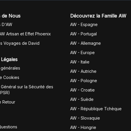
 de Nous
Découvrez la Famille AW
s D'AW
AW - Espagne
AW Artisan et Effet Phoenix
AW -
Portugal
es Voyages de David
AW - Allemagne
AW - Europe
 Légales
AW - Italie
 générales
AW - Autriche
de Cookies
AW - Pologne
Général sur la Sécurité des
AW - Croatie
GPSR)
AW - Suède
e Retour
AW - République Tchèque
AW - Slovaquie
Questions
AW - Hongrie