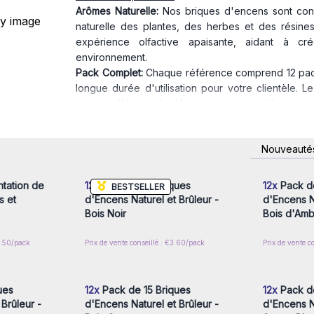
Arômes Naturelle:
Nos briques d'encens sont conç
naturelle des plantes, des herbes et des résin
expérience olfactive apaisante, aidant à c
environnement.
Pack Complet:
Chaque référence comprend 12 packs
longue durée d'utilisation pour votre clientèle. 
aussi un élément de décoration à part entière.
Variété de Parfums:
Nos briques d'encens sont
apporteront une ambiance unique à chaque espace
nscrivez-
Connectez-vous ou inscrivez-
Connecte
Nouveauté
sacré, la sauge purificatrice, le bois de santal chal
x prix de
vous pour accéder aux prix de
vous pou
gros
Qualité Supérieure:
Nous nous engageons à fourn
d'encens sont fabriquées à partir d'ingrédients n
tation de
12x
Pack de 15 Briques
12x
Pack de
BESTSELLER
leur fraîcheur et leur arôme.
s et
d'Encens Naturel et Brûleur -
d'Encens Na
Polyvalence d'Utilisation:
Nos briques d'encens peuv
Bois Noir
Bois d'Am
la méditation, la relaxation, l'aromathérapie, ou 
Le porte-encens fourni facilite leur utilisation en tou
14.50/pack
Prix de vente conseillé : €3.60/pack
Prix de vente c
nscrivez-
Connectez-vous ou inscrivez-
Connecte
x prix de
vous pour accéder aux prix de
vous pou
Offrez à vos clients la possibilité d'échapper au 
gros
Briques d'Encens Naturel et Brûleur. Ces produits e
les magasins de décoration, les salons de thé, et
ues
12x
Pack de 15 Briques
12x
Pack de
Brûleur -
France, votre fournisseur grossiste et importateur 
d'Encens Naturel et Brûleur -
d'Encens Na