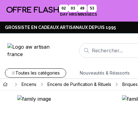
OFFRE FLASH
02
03
49
53
DAY
HRS
MINS
SECS
GROSSISTE EN CADEAUX ARTISANAUX DEPUIS 1995
Toutes les catégories
Nouveautés & Réassorts
Encens
Encens de Purification & Rituels
Briques