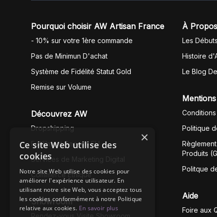
Pourquoi choisir AW Artisan France
À Propos
- 10% sur votre 1ère commande
Les Début
Pas de Minimun D'achat
Histoire d'
Système de Fidélité Statut Gold
Le Blog D
Remise sur Volume
Mentions
Conditions
Découvrez AW
Dropshipping
Politique 
×
Ce site Web utilise des
Fullfilment Service EU
Règlement 
Produits (
cookies
Services de Marketing Digital
Politque d
Notre site Web utilise des cookies pour
Commerce Éthique
améliorer l'expérience utilisateur. En
utilisant notre site Web, vous acceptez tous
Aide
les cookies conformément à notre Politique
Showroom
relative aux cookies.
En savoir plus
Foire aux 
Rendez-vous Visite Showroom