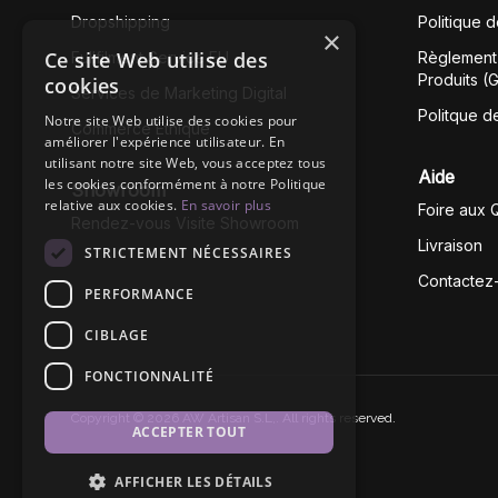
Dropshipping
Politique 
×
Ce site Web utilise des
Fullfilment Service EU
Règlement 
Produits (
cookies
Services de Marketing Digital
Politque d
Notre site Web utilise des cookies pour
Commerce Éthique
améliorer l'expérience utilisateur. En
utilisant notre site Web, vous acceptez tous
Aide
les cookies conformément à notre Politique
Showroom
relative aux cookies.
En savoir plus
Foire aux 
Rendez-vous Visite Showroom
Livraison
STRICTEMENT NÉCESSAIRES
Contactez
PERFORMANCE
CIBLAGE
FONCTIONNALITÉ
Copyright © 2026 AW Artisan S.L,. All rights reserved.
ACCEPTER TOUT
AFFICHER LES DÉTAILS