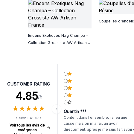
Coupelles d'encen
Encens Exotiques Nag Champa –
Collection Grossiste AW Artisan
France
CUSTOMER RATING
4.85
/5
★
★
★
★
★
★
★
★
★
★
Quentin ***
Content dans l ensemble, j ai eu une
Selon 341 Avis
cassé mais on m a fait un avoir
Voir tous les avis de
directement, après je me suis fait avoir
catégories