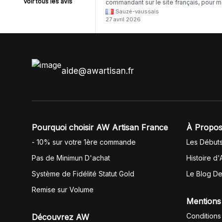
Voir tous les avis
commandant sur le site français, pour m
Sauzé-vaussais
il était évident que les produits était de 
27 avril 2026
même langue mais raté tout est en
anglais.
aide@awartisan.fr
Pourquoi choisir AW Artisan France
À Propos
- 10% sur votre 1ère commande
Les Début
Pas de Minimun D'achat
Histoire d'
Système de Fidélité Statut Gold
Le Blog D
Remise sur Volume
Mentions
Conditions
Découvrez AW