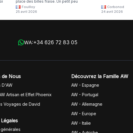
oi
place des billes fraise. Un petit peu
Fouilloy
Corbonod
la
dommage
25 avril 2026
24 avril 2026
+34 626 72 83 05
WA:
 de Nous
Découvrez la Famille AW
s D'AW
AW - Espagne
AW Artisan et Effet Phoenix
AW -
Portugal
es Voyages de David
AW - Allemagne
AW - Europe
 Légales
AW - Italie
 générales
AW - Autriche