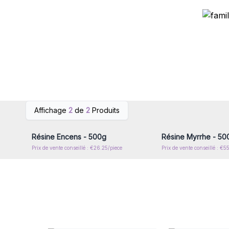
Connectez-vous ou inscrivez-
Connectez-vous ou i
Affichage
2
de
2
Produits
vous pour accéder aux prix de
vous pour accéder au
gros
gros
Résine Encens - 500g
Résine Myrrhe - 50
Prix de vente conseillé : €26.25/piece
Prix de vente conseillé : €5