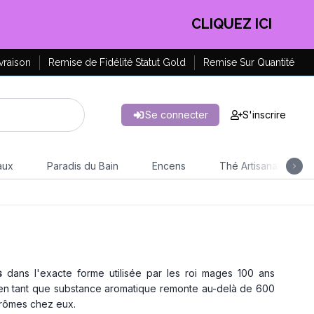
CLIQUEZ ICI
vraison
Remise de Fidélité Statut Gold
Remise Sur Quantité
Se connecter
S'inscrire
aux
Paradis du Bain
Encens
Thé Artisanal
s
dans l'exacte forme utilisée par les roi mages 100 ans
ine en tant que substance aromatique remonte au-delà de 600
 arômes chez eux.