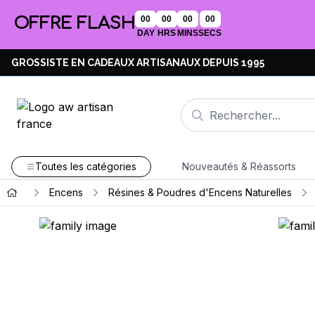
OFFRE FLASH
00
00
00
00
DAY
HRS
MINS
SECS
GROSSISTE EN CADEAUX ARTISANAUX DEPUIS 1995
Toutes les catégories
Nouveautés & Réassorts
Encens
Résines & Poudres d'Encens Naturelles