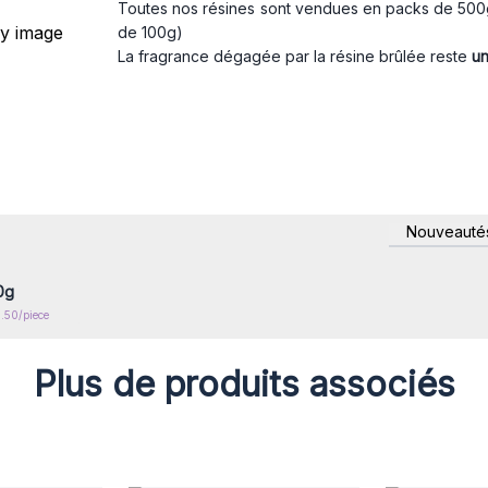
Toutes nos résines sont vendues en packs de 500g
de 100g)
La fragrance dégagée par la résine brûlée reste
un
nscrivez-
Nouveauté
x prix de
0g
5.50/piece
Plus de produits associés