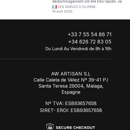
dédommagement ont été très rapide. Je
LES SABLES D OLONNE
continuerai à commander chez WA Artisan
16 avril 2026
!
+33 7 55 54 86 71
+34 626 72 83 05
Du Lundi Au Vendredi de 8h à 16h
AW ARTISAN S.L
Calle Caleta de Vélez Nº 39-41 P.I
Santa Teresa 29004, Malaga,
Espagne
Nº TVA: ESB93657658
SIRET- EROI: ESB93657658