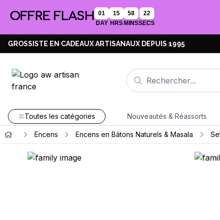
OFFRE FLASH
01
15
58
21
DAY
HRS
MINS
SECS
GROSSISTE EN CADEAUX ARTISANAUX DEPUIS 1995
Toutes les catégories
Nouveautés & Réassorts
Encens
Encens en Bâtons Naturels & Masala
Se