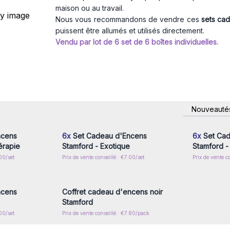
maison ou au travail.
Nous vous recommandons de vendre ces
sets ca
puissent être allumés et utilisés directement.
Vendu par lot de 6 set de 6 boîtes individuelles.
nscrivez-
Connectez-vous ou inscrivez-
Connecte
Nouveauté
x prix de
vous pour accéder aux prix de
vous pou
gros
ncens
6x
Set Cadeau d'Encens
6x
Set Cad
érapie
Stamford - Exotique
Stamford - 
.00/set
Prix de vente conseillé : €7.00/set
Prix de vente co
nscrivez-
Connectez-vous ou inscrivez-
x prix de
vous pour accéder aux prix de
gros
ncens
Coffret cadeau d'encens noir
Stamford
.00/set
Prix de vente conseillé : €7.80/pack