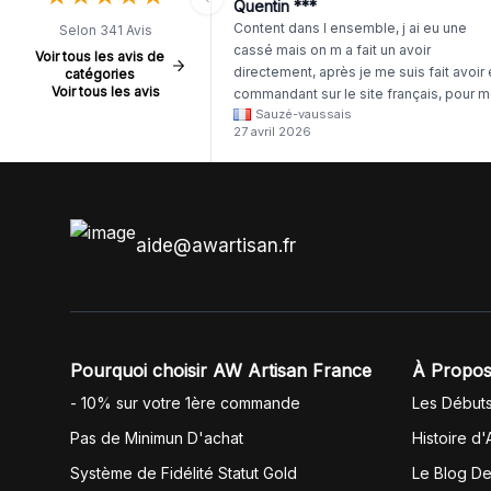
Quentin ***
Content dans l ensemble, j ai eu une
Selon 341 Avis
cassé mais on m a fait un avoir
Voir tous les avis de
directement, après je me suis fait avoir
catégories
Voir tous les avis
commandant sur le site français, pour m
Sauzé-vaussais
il était évident que les produits était de 
27 avril 2026
même langue mais raté tout est en
anglais.
aide@awartisan.fr
Pourquoi choisir AW Artisan France
À Propos
- 10% sur votre 1ère commande
Les Début
Pas de Minimun D'achat
Histoire d'
Système de Fidélité Statut Gold
Le Blog D