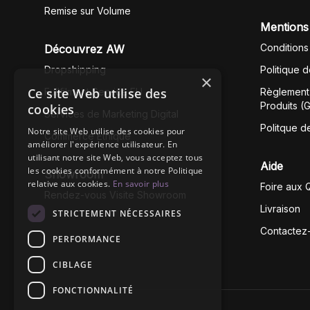
Remise sur Volume
Mentions
Conditions
Découvrez AW
Dropshipping
Politique 
×
Ce site Web utilise des
Fullfilment Service EU
Règlement 
Produits (
cookies
Services de Marketing Digital
Politque d
Notre site Web utilise des cookies pour
Commerce Éthique
améliorer l'expérience utilisateur. En
utilisant notre site Web, vous acceptez tous
Aide
les cookies conformément à notre Politique
Showroom
relative aux cookies.
En savoir plus
Foire aux 
Rendez-vous Visite Showroom
Livraison
STRICTEMENT NÉCESSAIRES
Contactez
PERFORMANCE
CIBLAGE
FONCTIONNALITÉ