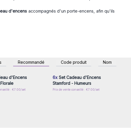
deau d'encens
accompagnés d'un porte-encens, afin qu'ils
z-vous ou inscrivez-
Connectez-vous ou inscrivez-
s
Recommandé
Code produit
Nom
r accéder aux prix de
vous pour accéder aux prix de
gros
gros
eau d'Encens
6x
Set Cadeau d'Encens
Florale
Stamford - Humeurs
nseillé : €7.00/set
Prix de vente conseillé : €7.00/set