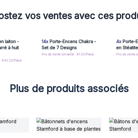
stez vos ventes avec ces prod
en laiton -
14x
Porte-Encens Chakra -
4x
Porte-E
rré à huit
Set de 7 Designs
en Stéatit
Prix de vente conseillé : €1.50/Piece
é : €43.20/Pièce
Plus de produits associés