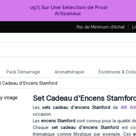
-25% Sur Une Sélection de Produits
Artisanaux
Pas de Minimum d'Achat
Li
Pack Démarrage
Aromathérapie
Ésotérisme & Crist
t Cadeau d'Encens Stamford
Set Cadeau d'Encens Stamfor
Les
sets cadeau d'encens Stamford
de
AW Art
occasion.
Les
encens Stamford
sont connus pour la qualité de
Chaque
set cadeau d'encens Stamford
est com
thématique comme Mystique par exemple. Ces
e