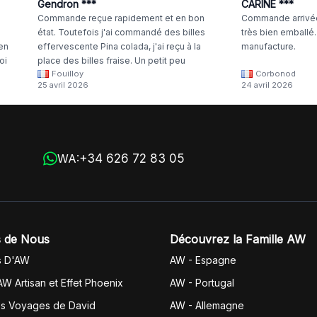
Gendron ***
CARINE ***
Commande reçue rapidement et en bon
Commande arrivée
état. Toutefois j'ai commandé des billes
très bien emballé
 en
effervescente Pina colada, j'ai reçu à la
manufacture.
oi
place des billes fraise. Un petit peu
Fouilloy
Corbonod
la
dommage
25 avril 2026
24 avril 2026
+34 626 72 83 05
WA:
 de Nous
Découvrez la Famille AW
s D'AW
AW - Espagne
AW Artisan et Effet Phoenix
AW -
Portugal
es Voyages de David
AW - Allemagne