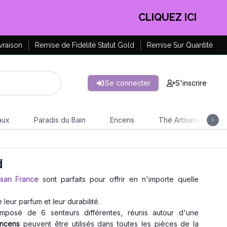
EN PROFITER !
vraison
Remise de Fidélité Statut Gold
Remise Sur Quantité
Se connecter
S'inscrire
aux
Paradis du Bain
Encens
Thé Artisanal
d
isan France
sont parfaits pour offrir en n'importe quelle
 leur parfum et leur durabilité.
posé de 6 senteurs différentes, réunis autour d'une
ncens
peuvent être utilisés dans toutes les pièces de la