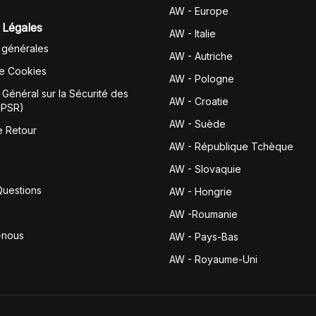
AW - Europe
 Légales
AW - Italie
 générales
AW - Autriche
de Cookies
AW - Pologne
Général sur la Sécurité des
AW - Croatie
GPSR)
AW - Suède
e Retour
AW - République Tchèque
AW - Slovaquie
Questions
AW - Hongrie
AW -Roumanie
-nous
AW - Pays-Bas
AW - Royaume-Uni