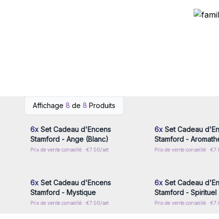
Connectez-vous ou inscrivez-
Connectez-vous ou i
Affichage
8
de
8
Produits
vous pour accéder aux prix de
vous pour accéder au
gros
gros
6x
Set Cadeau d'Encens
6x
Set Cadeau d'E
Stamford - Ange (Blanc)
Stamford - Aromath
Prix de vente conseillé : €7.00/set
Prix de vente conseillé : €7
Connectez-vous ou inscrivez-
Connectez-vous ou i
vous pour accéder aux prix de
vous pour accéder au
gros
gros
6x
Set Cadeau d'Encens
6x
Set Cadeau d'E
Stamford - Mystique
Stamford - Spirituel
Prix de vente conseillé : €7.00/set
Prix de vente conseillé : €7