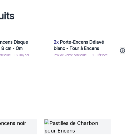
uits
ncens Disque
2x
Porte-Encens Délavé
4x
Po
e 8 cm - Om
blanc - Tour à Encens
en S
Éléph
Prix de vente conseillé : €6.00/holder
Prix de vente conseillé : €8.50/Piece
Prix de