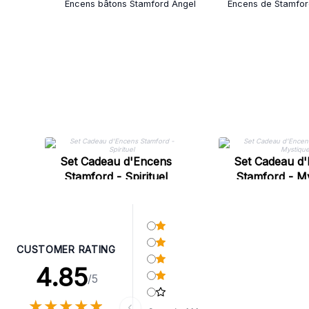
Encens bâtons Stamford Angel
Encens de Stamfo
Set Cadeau d'Encens
Set Cadeau d
Stamford - Spirituel
Stamford - M
CUSTOMER RATING
4.85
/5
★
★
★
★
★
★
★
★
★
★