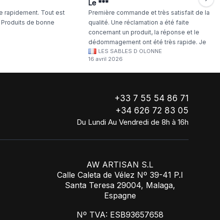
Le ***
 rapidement. Tout est
Première commande et très satisfait de la
. Produits de bonne
qualité. Une réclamation a été faite
concernant un produit, la réponse et le
dédommagement ont été très rapide. Je
LES SABLES D OLONNE
continuerai à commander chez WA Artisan
16 avril 2026
!
+33 7 55 54 86 71
+34 626 72 83 05
Du Lundi Au Vendredi de 8h à 16h
AW ARTISAN S.L
Calle Caleta de Vélez Nº 39-41 P.I
Santa Teresa 29004, Malaga,
Espagne
Nº TVA: ESB93657658