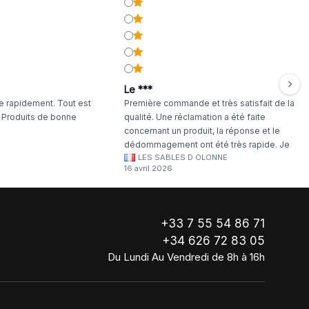
Le ***
 rapidement. Tout est
Première commande et très satisfait de la
. Produits de bonne
qualité. Une réclamation a été faite
concernant un produit, la réponse et le
dédommagement ont été très rapide. Je
LES SABLES D OLONNE
continuerai à commander chez WA Artisan
16 avril 2026
!
+33 7 55 54 86 71
+34 626 72 83 05
Du Lundi Au Vendredi de 8h à 16h