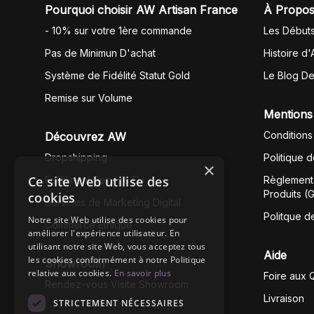
Pourquoi choisir AW Artisan France
À Propos
- 10% sur votre 1ère commande
Les Début
Pas de Minimun D'achat
Histoire d'
Système de Fidélité Statut Gold
Le Blog D
Remise sur Volume
Mentions
Conditions
Découvrez AW
Dropshipping
Politique 
×
Ce site Web utilise des
Fullfilment Service EU
Règlement 
Produits (
cookies
Services de Marketing Digital
Politque d
Notre site Web utilise des cookies pour
Commerce Éthique
améliorer l'expérience utilisateur. En
utilisant notre site Web, vous acceptez tous
Aide
les cookies conformément à notre Politique
Showroom
relative aux cookies.
En savoir plus
Foire aux 
Rendez-vous Visite Showroom
Livraison
STRICTEMENT NÉCESSAIRES