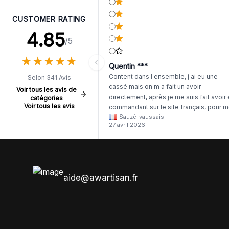
CUSTOMER RATING
4.85
/5
★
★
★
★
★
★
★
★
★
★
Quentin ***
Content dans l ensemble, j ai eu une
Selon 341 Avis
cassé mais on m a fait un avoir
Voir tous les avis de
directement, après je me suis fait avoir
catégories
Voir tous les avis
commandant sur le site français, pour m
Sauzé-vaussais
il était évident que les produits était de 
27 avril 2026
même langue mais raté tout est en
anglais.
aide@awartisan.fr