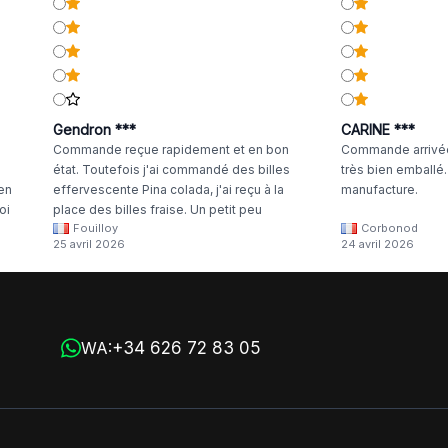
Gendron ***
CARINE ***
Commande reçue rapidement et en bon
Commande arrivée
état. Toutefois j'ai commandé des billes
très bien emballé
 en
effervescente Pina colada, j'ai reçu à la
manufacture.
oi
place des billes fraise. Un petit peu
Fouilloy
Corbonod
la
dommage
25 avril 2026
24 avril 2026
+34 626 72 83 05
WA: