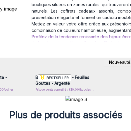
boutiques situées en zones rurales, qui trouveront u
naturels. Les coffrets cadeaux assortis, compo
présentation élégante et forment un cadeau inoubli
Mettez en valeur votre offre grâce aux présentoi
combinaison de couleurs harmonieuse, augmentant a
Profitez de la tendance croissante des bijoux éc
de la nature et constituez dès aujourd’hui votre st
nscrivez-
Connectez-vous ou inscrivez-
Nouveauté
x prix de
vous pour accéder aux prix de
gros
te -
Boucles d'Oreilles - Feuilles
BESTSELLER
Gouttes - Argenté
00/collier
Prix de vente conseillé : €10.00/boucles d'oreilles
Plus de produits associés