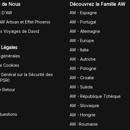
 de Nous
Découvrez la Famille AW
s D'AW
AW - Espagne
AW Artisan et Effet Phoenix
AW -
Portugal
es Voyages de David
AW - Allemagne
AW - Europe
 Légales
AW - Italie
 générales
AW - Autriche
de Cookies
AW - Pologne
Général sur la Sécurité des
AW - Croatie
GPSR)
AW - Suède
e Retour
AW - République Tchèque
AW - Slovaquie
Questions
AW - Hongrie
AW -Roumanie