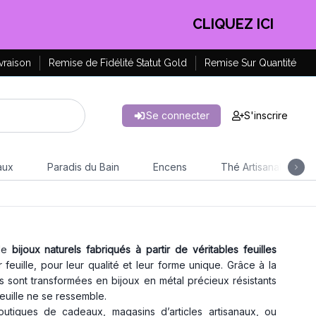
CLIQUEZ ICI
vraison
Remise de Fidélité Statut Gold
Remise Sur Quantité
Se connecter
S'inscrire
aux
Paradis du Bain
Encens
Thé Artisanal
 de
bijoux naturels fabriqués à partir de véritables feuilles
feuille, pour leur qualité et leur forme unique. Grâce à la
s sont transformées en bijoux en métal précieux résistants
euille ne se ressemble.
utiques de cadeaux, magasins d’articles artisanaux, ou