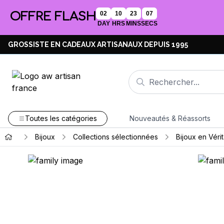
OFFRE FLASH
02
10
23
07
DAY
HRS
MINS
SECS
GROSSISTE EN CADEAUX ARTISANAUX DEPUIS 1995
Toutes les catégories
Nouveautés & Réassorts
Bijoux
Collections sélectionnées
Bijoux en Vérit