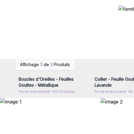
Connectez-vous ou inscrivez-
Connectez-vous ou i
Affichage
3
de
3
Produits
vous pour accéder aux prix de
vous pour accéder au
gros
gros
Boucles d'Oreilles - Feuilles
Collier - Feuille Gout
Gouttes - Métallique
Lavande
Prix de vente conseillé : €10.00/boucles d'oreilles
Prix de vente conseillé : €8.