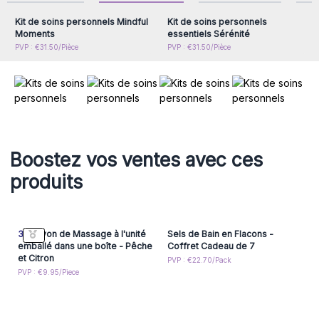
Nos produits de soins personnels en gros sont parfaits pour
Kit de soins personnels Mindful
Kit de soins personnels
ceux qui recherchent des moments de gourmandise et de
Moments
essentiels Sérénité
détente. Que vos clients souhaitent se détendre après une
PVP : €31.50/Pièce
PVP : €31.50/Pièce
journée ou simplement rehausser leurs rituels de soins
personnels, ces kits offrent une expérience de bien-être.
Profitez de notre offre en passant votre commande et
offrez à vos clients le cadeau de soins personnels et de
bien-être avec
des économies allant jusqu'à 10 %
, sur les
variantes disponibles.
Vous cherchez à augmenter vos
Boostez vos ventes avec ces
ventes et la satisfaction de vos clients ? Faites le plein de
nos produits de soins en gros et offrez à vos clients des
produits
moments de pure gourmandise.
3x
Savon de Massage à l'unité
Sels de Bain en Flacons -
emballé dans une boîte - Pêche
Coffret Cadeau de 7
et Citron
PVP : €22.70/Pack
PVP : €9.95/Piece