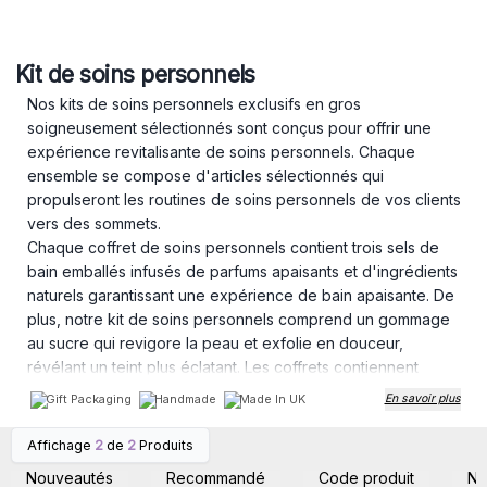
Kit de soins personnels
Nos kits de soins personnels exclusifs en gros
soigneusement sélectionnés sont conçus pour offrir une
expérience revitalisante de soins personnels. Chaque
ensemble se compose d'articles sélectionnés qui
propulseront les routines de soins personnels de vos clients
vers des sommets.
Chaque coffret de soins personnels contient trois sels de
bain emballés infusés de parfums apaisants et d'ingrédients
naturels garantissant une expérience de bain apaisante. De
plus, notre kit de soins personnels comprend un gommage
au sucre qui revigore la peau et exfolie en douceur,
révélant un teint plus éclatant. Les coffrets contiennent
également une crème pour le corps nourrissante et
Gift Packaging
Handmade
Made In UK
En savoir plus
veloutée qui hydrate le corps en profondeur. Enfin, vous
trouverez dans la boîte un sérum qui répond à des
Affichage
2
de
2
Produits
Connectez-vous ou
Connectez-vous ou
problèmes de peau spécifiques tout en améliorant le teint
inscrivez-vous pour
inscrivez-vous pour
Nouveautés
Recommandé
Code produit
N
accéder aux prix de gros
accéder aux prix de gros
global.