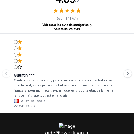
/5
★
★
★
★
★
★
★
★
★
★
Selon 341 Avis
Voir tous les avis de catégories
Voir tous les avis
Quentin ***
Content dans l ensemble, j ai eu une cassé mais on m a fait un avoir
directement, après je me suis fait avoir en commandant sur le site
français, pour moi il était évident que les produits était de la même
langue mais raté tout est en anglais.
Sauzé-vaussais
27 avril 2026
aide@awartisan.fr