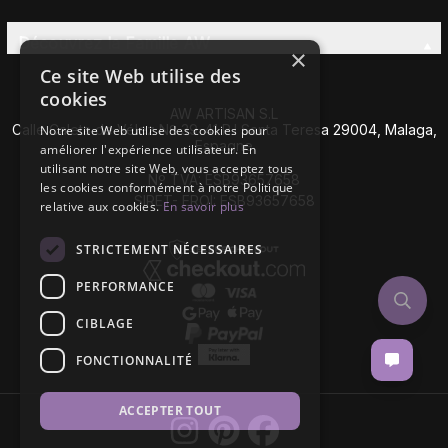
Découvrez la Famille AW
×
Ce site Web utilise des
cookies
AW ARTISAN S.L
Calle Caleta de Vélez Nº 39-41 P.I Santa Teresa 29004, Malaga,
Notre site Web utilise des cookies pour
Espagne
améliorer l'expérience utilisateur. En
utilisant notre site Web, vous acceptez tous
Nº TVA: ESB93657658
les cookies conformément à notre Politique
SIRET- EROI: ESB93657658
relative aux cookies.
En savoir plus
STRICTEMENT NÉCESSAIRES
PERFORMANCE
CIBLAGE
FONCTIONNALITÉ
ACCEPTER TOUT