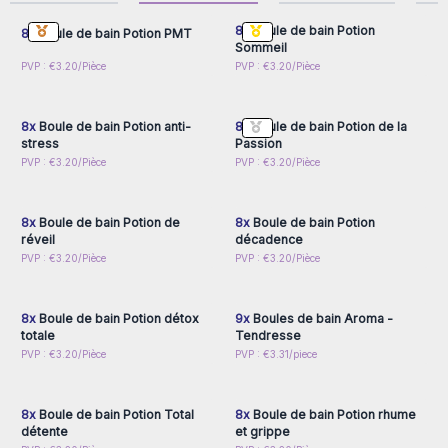
installez-vous et laissez les arômes bienfaisants agir. Que
8x
Boule de bain Potion
8x
Boule de bain Potion PMT
vous souhaitiez revendre des bombes de bain ou enrichir
Sommeil
votre offre de cosmétiques naturels, notre gamme saura
Connectez-vous ou
Connectez-vous ou
PVP : €3.20/Pièce
PVP : €3.20/Pièce
inscrivez-vous pour
inscrivez-vous pour
répondre à vos attentes.
accéder aux prix de gros
accéder aux prix de gros
Dimensions : diamètre 6 cm
8x
Boule de bain Potion anti-
8x
Boule de bain Potion de la
Poids : entre 120 et 140 g
stress
Passion
Remarque : les couleurs peuvent légèrement varier selon
Connectez-vous ou
Connectez-vous ou
PVP : €3.20/Pièce
PVP : €3.20/Pièce
les lots.
inscrivez-vous pour
inscrivez-vous pour
accéder aux prix de gros
accéder aux prix de gros
Commandez dès maintenant vos bombes de bain en gros
chew Aw Artisan France et offrez à vos clients une
8x
Boule de bain Potion de
8x
Boule de bain Potion
réveil
décadence
expérience sensorielle inoubliable.
Connectez-vous ou
Connectez-vous ou
PVP : €3.20/Pièce
PVP : €3.20/Pièce
inscrivez-vous pour
inscrivez-vous pour
accéder aux prix de gros
accéder aux prix de gros
8x
Boule de bain Potion détox
9x
Boules de bain Aroma -
totale
Tendresse
Connectez-vous ou
Connectez-vous ou
PVP : €3.20/Pièce
PVP : €3.31/piece
inscrivez-vous pour
inscrivez-vous pour
accéder aux prix de gros
accéder aux prix de gros
8x
Boule de bain Potion Total
8x
Boule de bain Potion rhume
détente
et grippe