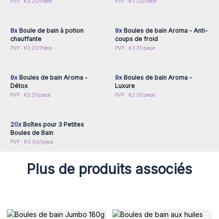
Connectez-vous ou
Connectez-vous ou
PVP : €3.20/Pièce
PVP : €3.20/Pièce
inscrivez-vous pour
inscrivez-vous pour
accéder aux prix de gros
accéder aux prix de gros
8x
Boule de bain à potion
9x
Boules de bain Aroma - Anti-
chauffante
coups de froid
Connectez-vous ou
Connectez-vous ou
PVP : €3.20/Pièce
PVP : €3.31/piece
inscrivez-vous pour
inscrivez-vous pour
accéder aux prix de gros
accéder aux prix de gros
9x
Boules de bain Aroma -
9x
Boules de bain Aroma -
Détox
Luxure
Connectez-vous ou
PVP : €3.31/piece
PVP : €3.31/piece
inscrivez-vous pour
accéder aux prix de gros
20x
Boîtes pour 3 Petites
Boules de Bain
PVP : €0.00/piece
Plus de produits associés