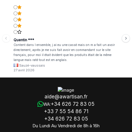
Quentin ***
Content dans l ensemble, j ai eu une cassé mais on m a fait un avoir
directement, après je me suis fait avoir en commandant sur le site
français, pour moi il était évident que les produits était de la même
langue mais raté tout est en anglais.
Sauzé-vaussais
27 avril 2026
aide@awartisan.fr
+34 626 72 83 05
WA:
+33 7 55 54 86 71
+34 626 72 83 05
Du Lundi Au Vendredi de 8h à 16h