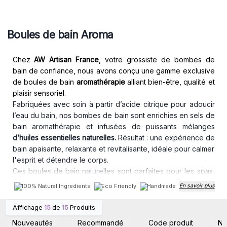
Boules de bain Aroma
Chez
AW Artisan France
, votre grossiste de bombes de
bain de confiance, nous avons conçu une gamme exclusive
de boules de bain
aromathérapie
alliant bien-être, qualité et
plaisir sensoriel.
Fabriquées avec soin à partir d’acide citrique pour adoucir
l’eau du bain, nos bombes de bain sont enrichies en sels de
bain aromathérapie et infusées de puissants mélanges
d’huiles essentielles naturelles.
Résultat : une expérience de
bain apaisante, relaxante et revitalisante, idéale pour calmer
l'esprit et détendre le corps.
Ces boules de bain naturelles sont parfaites pour les spas,
instituts de beauté, concept stores ou toute boutique
100% Natural Ingredients
Eco Friendly
Handmade
En savoir plus
cherchant des produits de bain en gros à la fois
esthétiques, efficaces et appréciés par une clientèle
Affichage
15
de
15
Produits
Connectez-vous ou
Connectez-vous ou
exigeante.
inscrivez-vous pour
inscrivez-vous pour
Nouveautés
Recommandé
Code produit
N
accéder aux prix de gros
accéder aux prix de gros
Placez simplement une bombe de bain dans l’eau chaude,