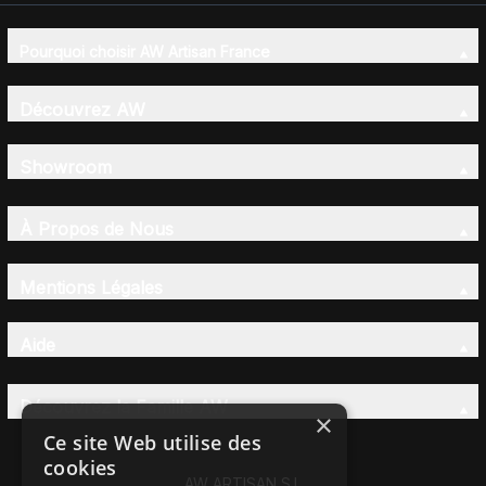
Pourquoi choisir AW Artisan France
Découvrez AW
Showroom
À Propos de Nous
Mentions Légales
Aide
Découvrez la Famille AW
×
Ce site Web utilise des
cookies
AW ARTISAN S.L