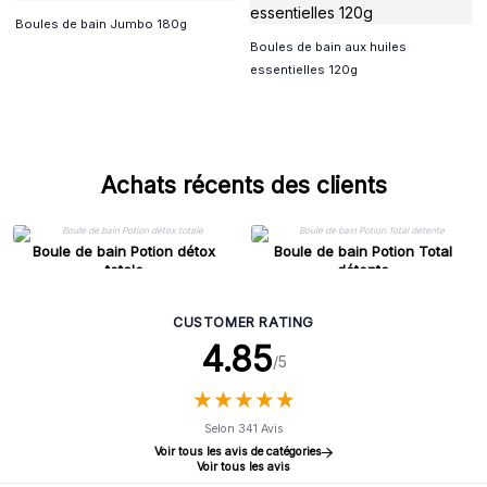
Boules de bain Jumbo 180g
Boules de bain aux huiles
essentielles 120g
Achats récents des clients
Boule de bain Potion détox
Boule de bain Potion Total
totale
détente
CUSTOMER RATING
4.85
/5
★
★
★
★
★
★
★
★
★
★
Selon 341 Avis
Voir tous les avis de catégories
Voir tous les avis