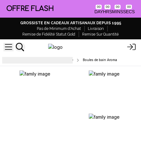
OFFRE FLASH
00
00
00
00
DAY
HRS
MINS
SECS
GROSSISTE EN CADEAUX ARTISANAUX DEPUIS 1995
Pas de Minimum d'Achat
Livraison
Remise de Fidélité Statut Gold
Remise Sur Quantité
Bombes de bain - Marque blanche
Boules de bain Aroma