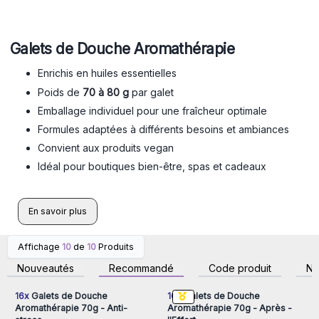
Galets de Douche Aromathérapie
Enrichis en huiles essentielles
Poids de
70 à 80 g
par galet
Emballage individuel pour une fraîcheur optimale
Formules adaptées à différents besoins et ambiances
Convient aux produits vegan
Idéal pour boutiques bien-être, spas et cadeaux
En savoir plus
Affichage
10
de
10
Produits
Connectez-vous ou
Connectez-vous ou
inscrivez-vous pour
inscrivez-vous pour
Nouveautés
Recommandé
Code produit
N
accéder aux prix de gros
accéder aux prix de gros
16x
Galets de Douche
16x
Galets de Douche
Aromathérapie 70g - Anti-
Aromathérapie 70g - Après -