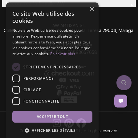
Découvrez la Famille AW
×
Ce site Web utilise des
cookies
AW ARTISAN S.L
Calle Caleta de Vélez Nº 39-41 P.I Santa Teresa 29004, Malaga,
Notre site Web utilise des cookies pour
Espagne
améliorer l'expérience utilisateur. En
utilisant notre site Web, vous acceptez tous
Nº TVA: ESB93657658
les cookies conformément à notre Politique
SIRET- EROI: ESB93657658
relative aux cookies.
En savoir plus
STRICTEMENT NÉCESSAIRES
PERFORMANCE
CIBLAGE
FONCTIONNALITÉ
ACCEPTER TOUT
AFFICHER LES DÉTAILS
Copyright © 2026 AW Artisan S.L,. All rights reserved.