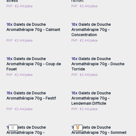
stress
l'Effort
Connectez-vous ou
Connectez-vous ou
PVP : €2.44/pièce
PVP : €2.44/pièce
inscrivez-vous pour
inscrivez-vous pour
accéder aux prix de gros
accéder aux prix de gros
16x
Galets de Douche
16x
Galets de Douche
Aromathérapie 70g - Calmant
Aromathérapie 70g -
Concentration
Connectez-vous ou
Connectez-vous ou
PVP : €2.44/pièce
PVP : €2.44/pièce
inscrivez-vous pour
inscrivez-vous pour
accéder aux prix de gros
accéder aux prix de gros
16x
Galets de Douche
16x
Galets de Douche
Aromathérapie 70g - Coup de
Aromathérapie 70g - Douche
Fouet
Torride
Connectez-vous ou
Connectez-vous ou
PVP : €2.44/pièce
PVP : €2.44/pièce
inscrivez-vous pour
inscrivez-vous pour
accéder aux prix de gros
accéder aux prix de gros
16x
Galets de Douche
16x
Galets de Douche
Aromathérapie 70g - Festif
Aromathérapie 70g -
Lendemain Difficile
Connectez-vous ou
Connectez-vous ou
PVP : €2.44/pièce
PVP : €2.44/pièce
inscrivez-vous pour
inscrivez-vous pour
accéder aux prix de gros
accéder aux prix de gros
16x
Galets de Douche
16x
Galets de Douche
Aromathérapie 70g -
Aromathérapie 70g - Sommeil