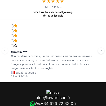
★
★
★
★
★
★
★
★
★
★
Selon 341 Avis
Voir tous les avis de catégories
Voir tous les avis
Quentin ***
Content dans l ensemble, j ai eu une cassé mais on m a fait un avoir
directement, après je me suis fait avoir en commandant sur le site
français, pour moi il était évident que les produits était de la même
langue mais raté tout est en anglais.
Sauzé-vaussais
27 avril 2026
aide@awartisan.fr
+34 626 72 83 05
WA: