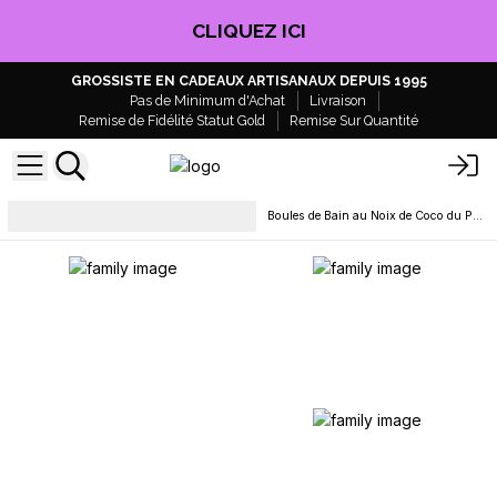
CLIQUEZ ICI
GROSSISTE EN CADEAUX ARTISANAUX DEPUIS 1995
Pas de Minimum d'Achat
Livraison
Remise de Fidélité Statut Gold
Remise Sur Quantité
Bombes de bain - Marque
Boules de Bain au Noix de Coco du Paradis Tropical 180g
blanche