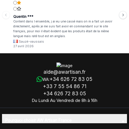
Quentin ***
Content dans l ensemble, j ai eu une cassé mais on m a fait un avoir
directement, après je me suis fait avoir en commandant sur le site
français, pour moi il était évident que les produits était de la même
langue mais raté tout est en anglais.
Sauzé-vaussais
27 avril 2026
aide@awartisan.fr
+34 626 72 83 05
WA:
+33 7 55 54 86 71
+34 626 72 83 05
Du Lundi Au Vendredi de 8h à 16h
Pourquoi choisir AW Artisan France