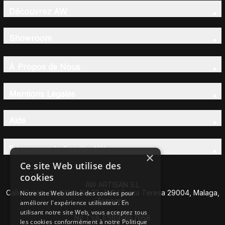
Découvrez AW
Showroom
À Propos de Nous
Mentions Légales
Aide
Découvrez la Famille AW
×
Ce site Web utilise des
cookies
AW ARTISAN S.L
Calle Caleta de Vélez Nº 39-41 P.I Santa Teresa 29004, Malaga,
Notre site Web utilise des cookies pour
Espagne
améliorer l'expérience utilisateur. En
utilisant notre site Web, vous acceptez tous
Nº TVA: ESB93657658
les cookies conformément à notre Politique