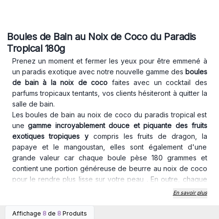
Boules de Bain au Noix de Coco du Paradis
Tropical 180g
Prenez un moment et fermer les yeux pour être emmené à
un paradis exotique avec notre nouvelle gamme des
boules
de bain à la noix de coco
faites avec un cocktail des
parfums tropicaux tentants, vos clients hésiteront à quitter la
salle de bain.
Les boules de bain au noix de coco du paradis tropical est
une
gamme incroyablement douce et piquante des fruits
exotiques tropiques y
compris les fruits de dragon, la
papaye et le mangoustan, elles sont également d'une
grande valeur car chaque boule pèse 180 grammes et
contient une portion généreuse de beurre au noix de coco
pour le rendre plus lisse sur votre peau . En outre, chaque
boule de bain contient des épluchures de savon colorées
En savoir plus
qui contribuent à créer une mousse soyeuse et nettoyer le
corps pendant votre relaxation au bain tropical.
Affichage
8
de
8
Produits
Connectez-vous ou
Connectez-vous ou