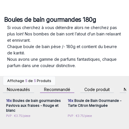
Boules de bain gourmandes 180g
Si vous cherchez à vous détendre alors ne cherchez pas
plus loin! Nos bombes de bain sont l’atout d’un bain relaxant
et ennivrant.
Chaque boule de bain pèse /- 180g et contient du beurre
de karité.
Nous avons une gamme de parfums fantastiques, chaque
parfum dans une couleur distinctive.
Affichage
5
de
5
Produits
Connectez-vous ou
Connectez-vous ou
inscrivez-vous pour
inscrivez-vous pour
Nouveautés
Recommandé
Code produit
N
accéder aux prix de gros
accéder aux prix de gros
16x
Boules de bain gourmandes
16x
Boule de Bain Gourmande -
Pavlova aux fraises - Rouge et
Tarte Citron Meringuée
blanc
Connectez-vous ou
Connectez-vous ou
PVP : €3.75/piece
PVP : €3.75/piece
inscrivez-vous pour
inscrivez-vous pour
accéder aux prix de gros
accéder aux prix de gros