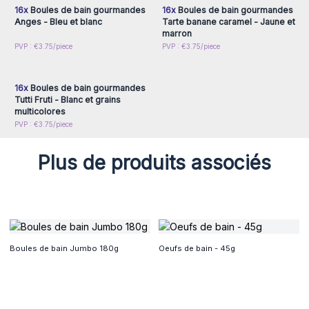
16x
Boules de bain gourmandes
16x
Boules de bain gourmandes
Anges - Bleu et blanc
Tarte banane caramel - Jaune et
marron
Connectez-vous ou
PVP : €3.75/piece
PVP : €3.75/piece
inscrivez-vous pour
accéder aux prix de gros
16x
Boules de bain gourmandes
Tutti Fruti - Blanc et grains
multicolores
PVP : €3.75/piece
Plus de produits associés
Boules de bain Jumbo 180g
Oeufs de bain - 45g