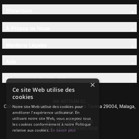
Showroom
À Propos de Nous
Mentions Légales
Aide
Découvrez la Famille AW
×
Ce site Web utilise des
cookies
AW ARTISAN S.L
Calle Caleta de Vélez Nº 39-41 P.I Santa Teresa 29004, Malaga,
Notre site Web utilise des cookies pour
Espagne
améliorer l'expérience utilisateur. En
utilisant notre site Web, vous acceptez tous
Nº TVA: ESB93657658
les cookies conformément à notre Politique
SIRET- EROI: ESB93657658
relative aux cookies.
En savoir plus