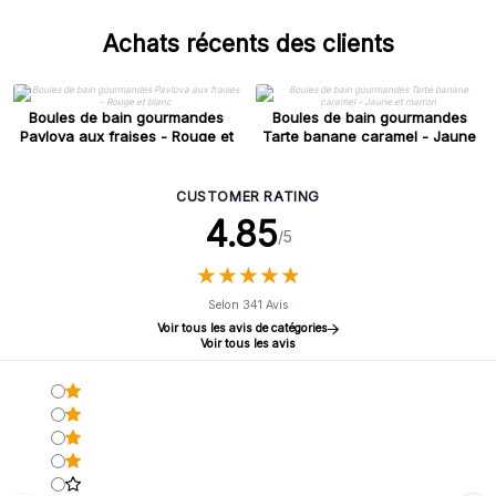
Achats récents des clients
Boules de bain gourmandes
Boules de bain gourmandes
Pavlova aux fraises - Rouge et
Tarte banane caramel - Jaune
blanc
et marron
CUSTOMER RATING
4.85
/5
★
★
★
★
★
★
★
★
★
★
Selon 341 Avis
Voir tous les avis de catégories
Voir tous les avis