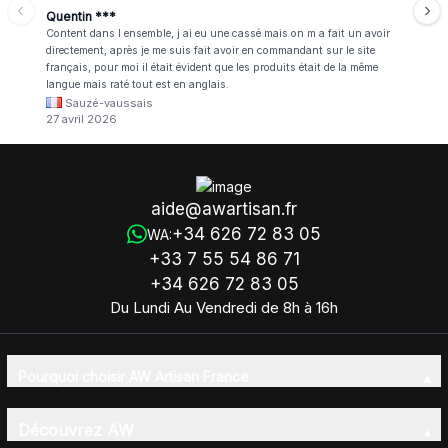
Quentin ***
Content dans l ensemble, j ai eu une cassé mais on m a fait un avoir
directement, après je me suis fait avoir en commandant sur le site
français, pour moi il était évident que les produits était de la même
langue mais raté tout est en anglais.
Sauzé-vaussais
27 avril 2026
aide@awartisan.fr
+34 626 72 83 05
WA:
+33 7 55 54 86 71
+34 626 72 83 05
Du Lundi Au Vendredi de 8h à 16h
Pourquoi choisir AW Artisan France
Découvrez AW